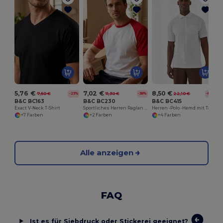
P
5,76 €
7,02 €
8,50 €
7,50 €
11,30 €
22,10 €
-23%
-38%
-62%
B&C BC163
B&C BC230
B&C BC415
Exact V-Neck T-Shirt
Sportliches Herren Raglan T-Shirt mit Kontrastärmeln
Herren -Polo -Hemd mit Tasche
+7 Farben
+2 Farben
+4 Farben
Alle anzeigen
FAQ
Ist es für Siebdruck oder Stickerei geeignet?