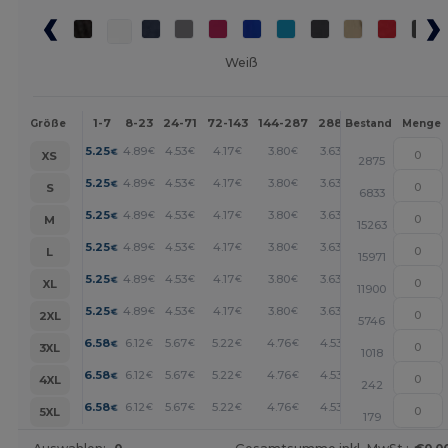
Weiß
1-7
8-23
24-71
72-143
144-287
288 +
Mehr
Größe
Bestand
Menge
+
5.25
4.89
4.53
4.17
3.80
3.63
€
€
€
€
€
€
XS
2875
+
5.25
4.89
4.53
4.17
3.80
3.63
€
€
€
€
€
€
S
6833
+
5.25
4.89
4.53
4.17
3.80
3.63
€
€
€
€
€
€
M
15263
+
5.25
4.89
4.53
4.17
3.80
3.63
€
€
€
€
€
€
L
15971
+
5.25
4.89
4.53
4.17
3.80
3.63
€
€
€
€
€
€
XL
11900
+
5.25
4.89
4.53
4.17
3.80
3.63
€
€
€
€
€
€
2XL
5746
+
6.58
6.12
5.67
5.22
4.76
4.53
€
€
€
€
€
€
3XL
1018
+
6.58
6.12
5.67
5.22
4.76
4.53
€
€
€
€
€
€
4XL
242
+
6.58
6.12
5.67
5.22
4.76
4.53
€
€
€
€
€
€
5XL
179