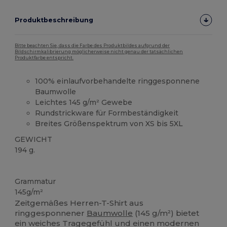
Produktbeschreibung
Bitte beachten Sie, dass die Farbe des Produktbildes aufgrund der
Bildschirmkalibrierung möglicherweise nicht genau der tatsächlichen
Produktfarbe entspricht.
100% einlaufvorbehandelte ringgesponnene
Baumwolle
Leichtes 145 g/m² Gewebe
Rundstrickware für Formbeständigkeit
Breites Größenspektrum von XS bis 5XL
GEWICHT
194 g.
Anpassbar
Hoher Bestand
Grammatur
145g/m²
Zeitgemäßes Herren-T-Shirt aus
ringgesponnener
Baumwolle
(145 g/m²) bietet
ein weiches Tragegefühl und einen modernen