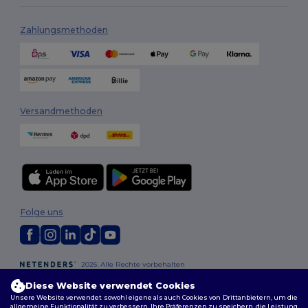
Zahlungsmethoden
Versandmethoden
Folge uns
2026. Alle Rechte vorbehalten
Allgemeine Geschäftsbedingungen
|
Personalisierungsrichtlinien
|
Diese Website verwendet Cookies
Datenschutzbestimmungen
|
Cookie-Richtlinie
|
Site Map
Unsere Website verwendet sowohl eigene als auch Cookies von Drittanbietern, um die
allgemeine Funktionalität zu verbessern, Ihre Präferenzen zu speichern, die Leistung