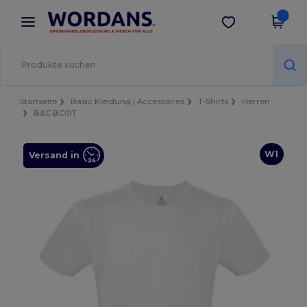
×
Wordans App
App holen
Bessere Preise in der App!
Startseite
Basic Kleidung | Accessoires
T-Shirts
Herren
B&C BC01T
W1
Versand in