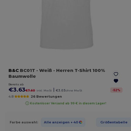
B&C
BC01T
- Weiß
- Herren T-Shirt 100%
Baumwolle
Bereits ab
€3.63
|
-
52
%
€7.60
inkl. MwSt
€3.03
ohne MwSt
4.8
26 Bewertungen
Kostenloser Versand ab 99 € in diesem Lager!
Farbe auswahl:
Alle anzeigen
+ 40
Größentabelle