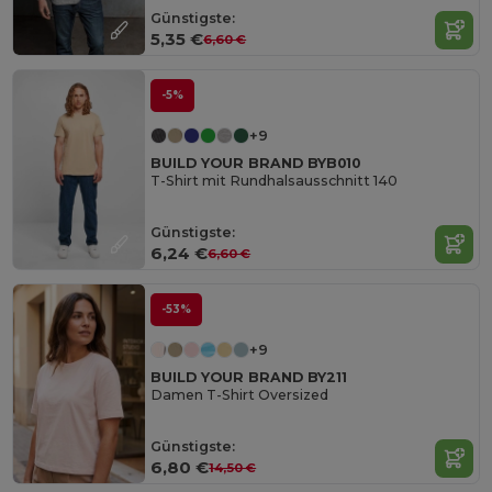
Günstigste:
5,35 €
6,60 €
-5%
+9
BUILD YOUR BRAND BYB010
T-Shirt mit Rundhalsausschnitt 140
Günstigste:
6,24 €
6,60 €
-53%
+9
BUILD YOUR BRAND BY211
Damen T-Shirt Oversized
Günstigste:
6,80 €
14,50 €