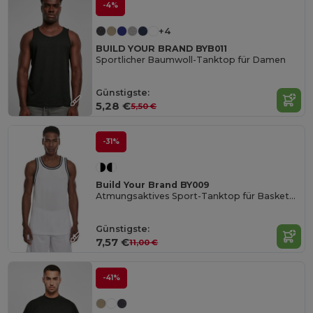
-4%
+4
BUILD YOUR BRAND BYB011
Sportlicher Baumwoll-Tanktop für Damen
Günstigste:
5,28 €
5,50 €
-31%
Build Your Brand BY009
Atmungsaktives Sport-Tanktop für Basketball & Fitness
Günstigste:
7,57 €
11,00 €
-41%