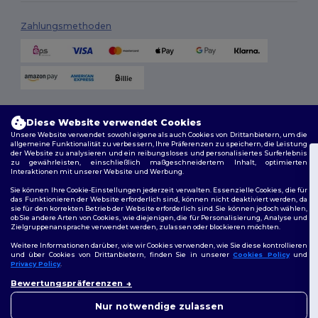
Zahlungsmethoden
Versandmethoden
Diese Website verwendet Cookies
Unsere Website verwendet sowohl eigene als auch Cookies von Drittanbietern, um die
allgemeine Funktionalität zu verbessern, Ihre Präferenzen zu speichern, die Leistung
der Website zu analysieren und ein reibungsloses und personalisiertes Surferlebnis
zu gewährleisten, einschließlich maßgeschneidertem Inhalt, optimierten
Interaktionen mit unserer Website und Werbung.
Du hast 10€
Sie können Ihre Cookie-Einstellungen jederzeit verwalten. Essenzielle Cookies, die für
Rabatt erhalten!
das Funktionieren der Website erforderlich sind, können nicht deaktiviert werden, da
sie für den korrekten Betrieb der Website erforderlich sind. Sie können jedoch wählen,
Folge uns
ob Sie andere Arten von Cookies, wie diejenigen, die für Personalisierung, Analyse und
Zielgruppenansprache verwendet werden, zulassen oder blockieren möchten.
Um deinen Rabatt zu sichern, sag uns:
Für wen kaufst du ein?
Weitere Informationen darüber, wie wir Cookies verwenden, wie Sie diese kontrollieren
und über Cookies von Drittanbietern, finden Sie in unserer
Cookies Policy
und
Privacy Policy
.
2026. Alle Rechte vorbehalten
Privat
👋
Hallo
Bewertungspräferenzen
Allgemeine Geschäftsbedingungen
|
Personalisierungsrichtlinien
|
Wenn Sie Fragen oder
Datenschutzbestimmungen
|
Cookie-Richtlinie
|
Site Map
Bedenken haben, können Sie
Unternehmen
Nur notwendige zulassen
uns jederzeit kontaktieren.