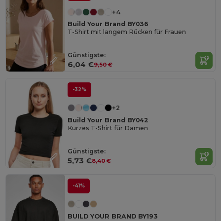
+4
Build Your Brand BY036
T-Shirt mit langem Rücken für Frauen
Günstigste:
6,04 €
9,50 €
-32%
+2
Build Your Brand BY042
Kurzes T-Shirt für Damen
Günstigste:
5,73 €
8,40 €
-41%
BUILD YOUR BRAND BY193