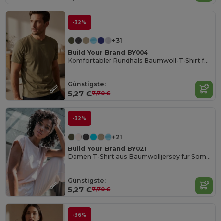
-32%
+31
Build Your Brand BY004
Komfortabler Rundhals Baumwoll-T-Shirt für Herren
Günstigste:
5,27 €
7,70 €
-32%
+21
Build Your Brand BY021
Damen T-Shirt aus Baumwolljersey für Sommer
Günstigste:
5,27 €
7,70 €
-36%