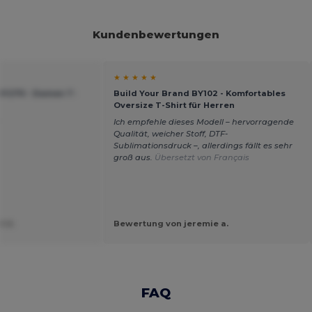
Kundenbewertungen
★ ★ ★ ★ ★
Y270 - Damen T-
Build Your Brand BY102 - Komfortables
Oversize T-Shirt für Herren
r
Ich empfehle dieses Modell – hervorragende
Qualität, weicher Stoff, DTF-
Sublimationsdruck –, allerdings fällt es sehr
groß aus.
Übersetzt von Français
t U.
Bewertung von jeremie a.
FAQ