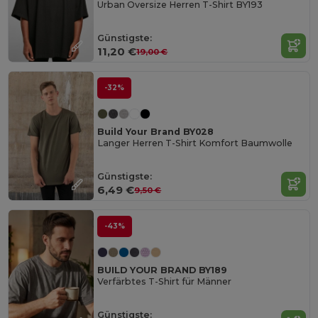
Urban Oversize Herren T-Shirt BY193
Günstigste:
11,20 €
19,00 €
-32%
Build Your Brand BY028
Langer Herren T-Shirt Komfort Baumwolle
Günstigste:
6,49 €
9,50 €
-43%
BUILD YOUR BRAND BY189
Verfärbtes T-Shirt für Männer
Günstigste: