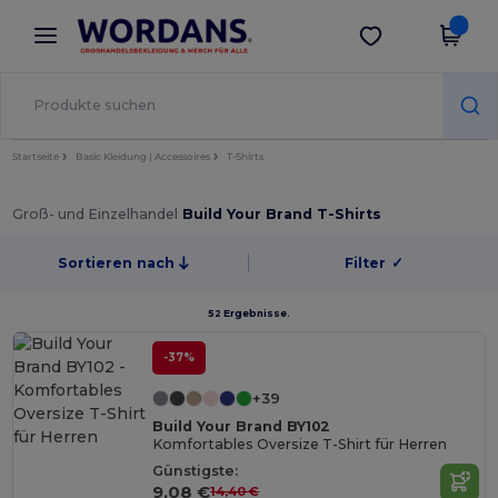
×
Wordans App
App holen
Bessere Preise in der App!
Startseite
Basic Kleidung | Accessoires
T-Shirts
Groß- und Einzelhandel
Build Your Brand T-Shirts
Sortieren nach
Filter
✓
52 Ergebnisse.
-37%
+39
Build Your Brand BY102
Komfortables Oversize T-Shirt für Herren
Günstigste:
9,08 €
14,40 €