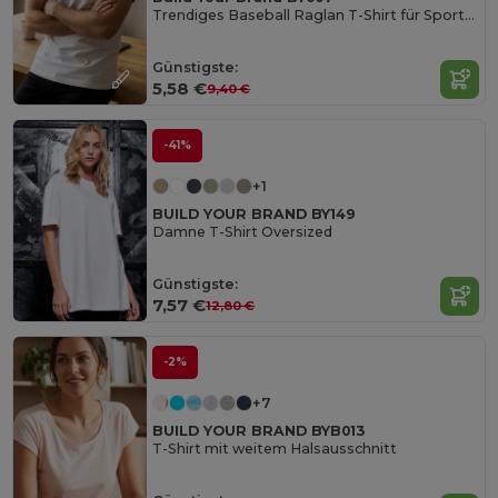
Trendiges Baseball Raglan T-Shirt für Sportfans
Günstigste:
5,58 €
9,40 €
-41%
+1
BUILD YOUR BRAND BY149
Damne T-Shirt Oversized
Günstigste:
7,57 €
12,80 €
-2%
+7
BUILD YOUR BRAND BYB013
T-Shirt mit weitem Halsausschnitt