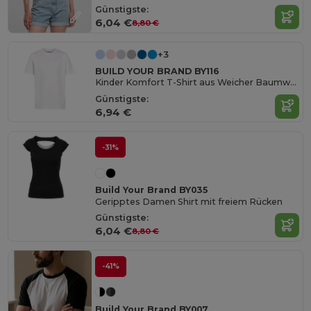
Günstigste:
6,04 €
8,80 €
+3
BUILD YOUR BRAND BY116
Kinder Komfort T-Shirt aus Weicher Baumwolle
Günstigste:
6,94 €
-31%
Build Your Brand BY035
Geripptes Damen Shirt mit freiem Rücken
Günstigste:
6,04 €
8,80 €
-41%
Build Your Brand BY007