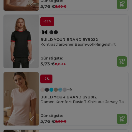
Günstigste:
5,76 €
5,90 €
-35%
BUILD YOUR BRAND BYB022
Kontrastfarbener Baumwoll-Ringelshirt
Günstigste:
5,73 €
8,80 €
-2%
+9
BUILD YOUR BRAND BYB012
Damen Komfort Basic T-Shirt aus Jersey Baumwolle
Günstigste:
5,76 €
5,90 €