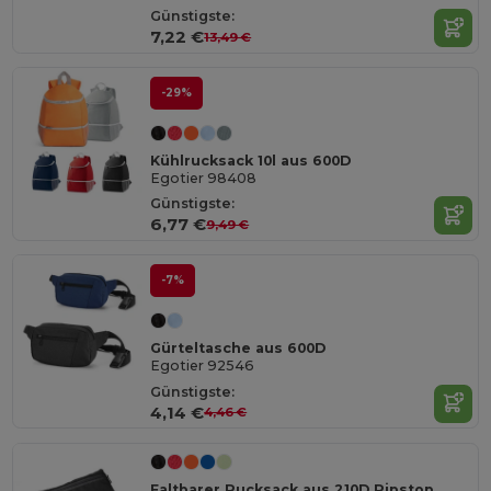
Günstigste:
7,22 €
13,49 €
-29%
Kühlrucksack 10l aus 600D
Egotier 98408
Günstigste:
6,77 €
9,49 €
-7%
Gürteltasche aus 600D
Egotier 92546
Günstigste:
4,14 €
4,46 €
Faltbarer Rucksack aus 210D Ripstop