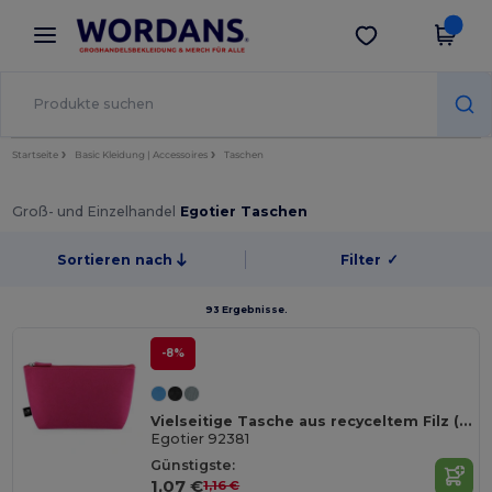
×
Wordans App
App holen
Bessere Preise in der App!
Startseite
Basic Kleidung | Accessoires
Taschen
Groß- und Einzelhandel
Egotier Taschen
Sortieren nach
Filter
✓
93 Ergebnisse.
-8%
Vielseitige Tasche aus recyceltem Filz (100% rPET)
Egotier 92381
Günstigste:
1,07 €
1,16 €