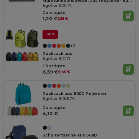
Multifunktionsbeutel aus recycelter Baumwolle (70%) und polyester (30% rPET) (140 g/m²) (140 g/m²)
Egotier 92077
Günstigste:
1,20 €
1,35 €
-30%
+2
Rucksack aus
Egotier 92471
Günstigste:
6,59 €
9,40 €
Rucksack aus 600D Polyester
Egotier 92667A
Günstigste:
4,10 €
Schultertasche aus 600D