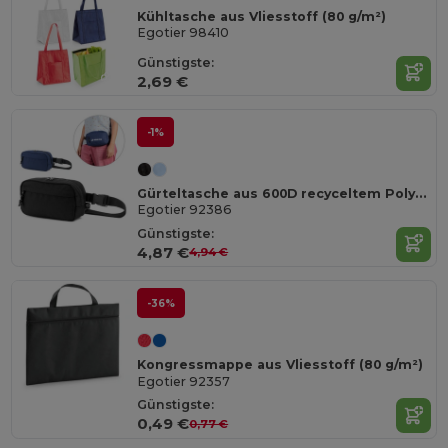
Kühltasche aus Vliesstoff (80 g/m²)
Egotier 98410
Günstigste:
2,69 €
-1%
Gürteltasche aus 600D recyceltem Polyester und Innenfutter aus 210D recyceltem Polyester
Egotier 92386
Günstigste:
4,87 €
4,94 €
-36%
Kongressmappe aus Vliesstoff (80 g/m²)
Egotier 92357
Günstigste:
0,49 €
0,77 €