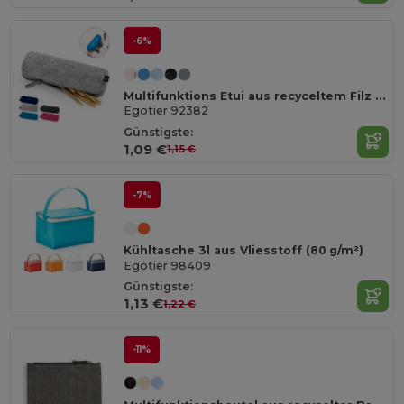
-6%
Multifunktions Etui aus recyceltem Filz (100% rPET)
Egotier 92382
Günstigste:
1,09 €
1,15 €
-7%
Kühltasche 3l aus Vliesstoff (80 g/m²)
Egotier 98409
Günstigste:
1,13 €
1,22 €
-11%