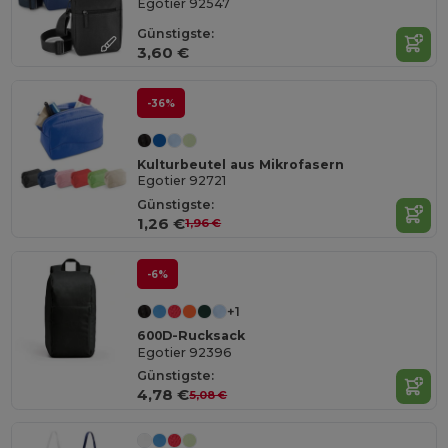
Egotier 92547
Günstigste:
3,60 €
-36%
Kulturbeutel aus Mikrofasern
Egotier 92721
Günstigste:
1,26 €
1,96 €
-6%
+1
600D-Rucksack
Egotier 92396
Günstigste:
4,78 €
5,08 €