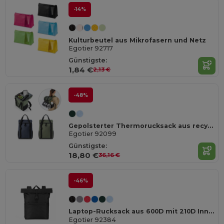
-14%
Kulturbeutel aus Mikrofasern und Netz
Egotier 92717
Günstigste:
1,84 €
2,13 €
-48%
Gepolsterter Thermorucksack aus recyceltem Polyester 600D Ripstop 16 L
Egotier 92099
Günstigste:
18,80 €
36,16 €
-46%
Laptop-Rucksack aus 600D mit 210D Innenfutter 17.3"
Egotier 92384