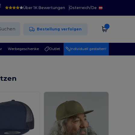
!
Über 1K Bewertungen
Österreich
/
De
Suchen
Bestellung verfolgen
r
Werbegeschenke
Outlet
Individuell gestalten!
ützen