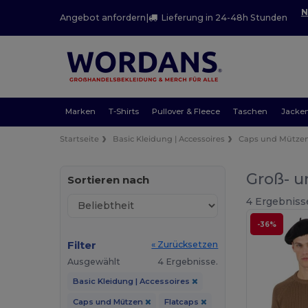
N
Angebot anfordern
|
Lieferung in 24-48h Stunden
Marken
T-Shirts
Pullover & Fleece
Taschen
Jacke
Startseite
Basic Kleidung | Accessoires
Caps und Mütze
Groß- u
Sortieren nach
4 Ergebniss
-36%
Filter
« Zurücksetzen
Ausgewählt
4 Ergebnisse.
Basic Kleidung | Accessoires
Caps und Mützen
Flatcaps