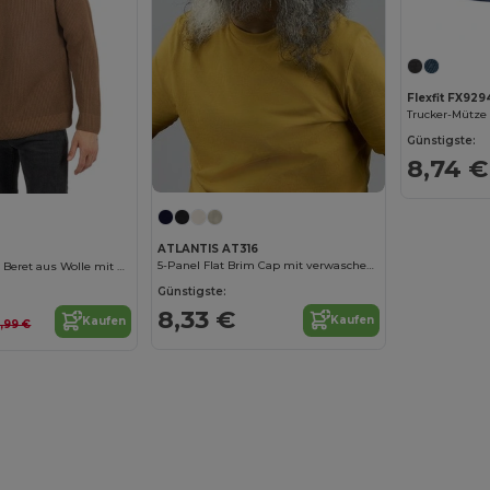
Flexfit FX929
Trucker-Mütze
Günstigste:
8,74 €
ATLANTIS AT316
5-Panel Flat Brim Cap mit verwaschenem Effekt
Eleganter Baske Beret aus Wolle mit Futter
Günstigste:
8,33 €
Kaufen
Kaufen
3,99 €