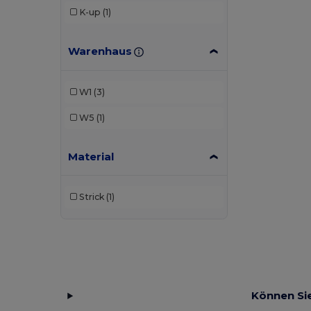
K-up
(1)
Warenhaus
W1
(3)
W5
(1)
Material
Strick
(1)
Können Sie