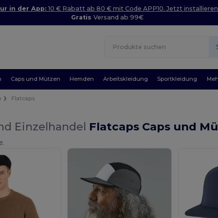
ur in der App:
10 € Rabatt ab 80 € mit Code APP10. Jetzt installieren
Gratis
Versand ab 99€
n
Caps und Mützen
Hemden
Arbeitskleidung
Sportkleidung
Meh
n
Flatcaps
nd Einzelhandel
Flatcaps Caps und M
e.