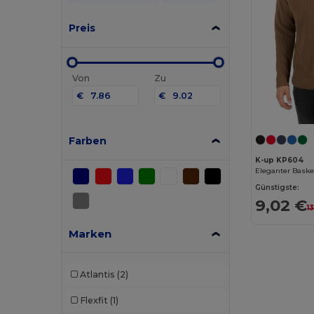
Preis
Von
Zu
€
€
Farben
K-up KP604
Günstigste:
9,02 €
1
Marken
Atlantis
(2)
Flexfit
(1)