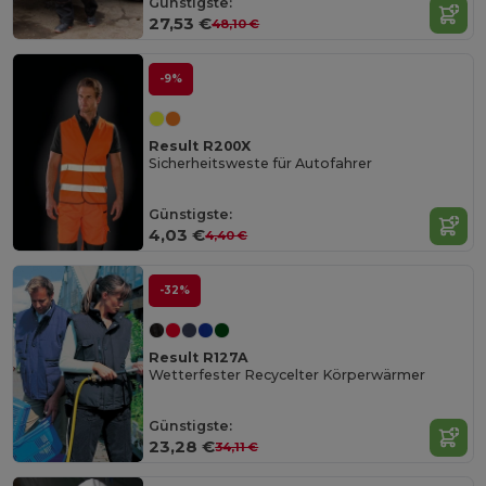
Günstigste:
27,53 €
48,10 €
-9%
Result R200X
Sicherheitsweste für Autofahrer
Günstigste:
4,03 €
4,40 €
-32%
Result R127A
Wetterfester Recycelter Körperwärmer
Günstigste:
23,28 €
34,11 €