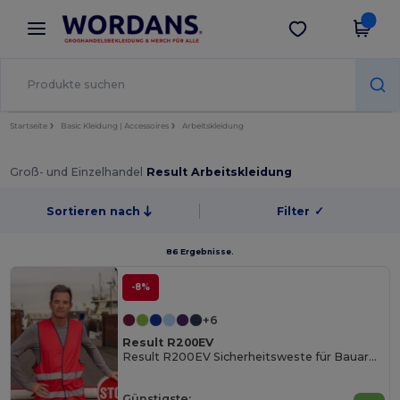
×
Wordans App
App holen
Bessere Preise in der App!
Startseite
Basic Kleidung | Accessoires
Arbeitskleidung
Groß- und Einzelhandel
Result Arbeitskleidung
Sortieren nach
Filter
✓
86 Ergebnisse.
-8%
+6
Result R200EV
Result R200EV Sicherheitsweste für Bauarbeiter
Günstigste: