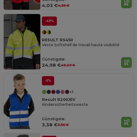
4,03 €
4,36 €
-49%
RESULT RS450
Veste Softshell de travail haute visibilité
Günstigste:
24,98 €
49,20 €
-5%
+1
Result R200JEV
Kindersicherheitsweste
Günstigste:
3,38 €
3,56 €