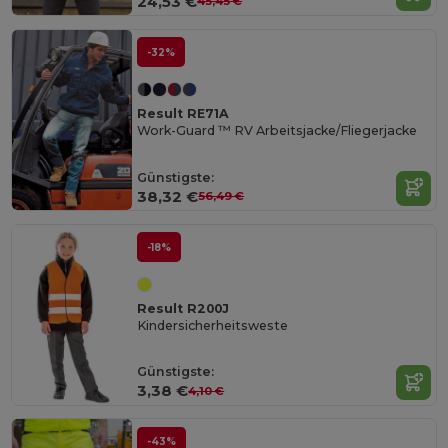
24,53 €
45,45 €
-32%
Result RE71A
Work-Guard ™ RV Arbeitsjacke/Fliegerjacke
Günstigste:
38,32 €
56,49 €
-18%
Result R200J
Kindersicherheitsweste
Günstigste:
3,38 €
4,10 €
-43%