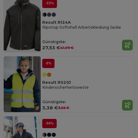
-33%
Result R124A
Ripstop Softshell Arbeitskleidung Jacke
Günstigste:
27,53 €
41,09 €
-5%
Result RS20J
Kindersicherheitsweste
Günstigste:
3,38 €
3,56 €
-56%