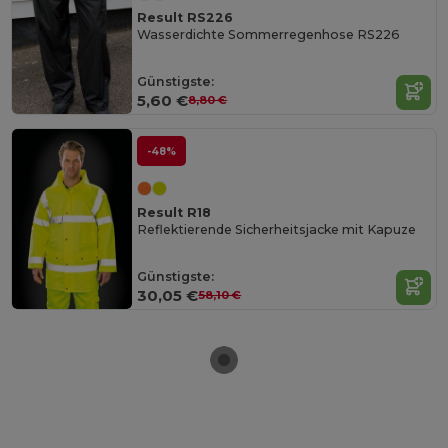
Result RS226
Wasserdichte Sommerregenhose RS226
Günstigste:
5,60 €
8,80 €
-48%
Result R18
Reflektierende Sicherheitsjacke mit Kapuze
Günstigste:
30,05 €
58,10 €