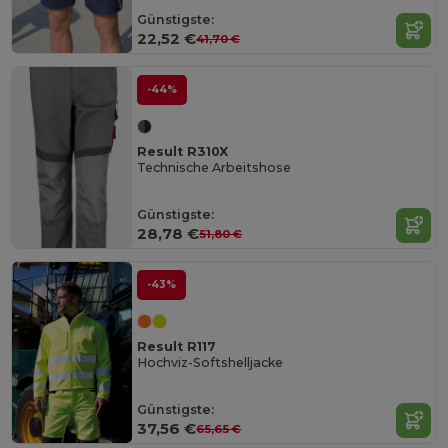
Günstigste:
22,52 €
41,70 €
-44%
Result R310X
Technische Arbeitshose
Günstigste:
28,78 €
51,80 €
-43%
Result R117
Hochviz-Softshelljacke
Günstigste:
37,56 €
65,65 €