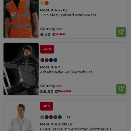
Result RS202
Zip Safety Tabard Warnweste
Günstigste:
6,43 €
7,10 €
-49%
Result R71
Arbeitsjacke Reißverschluss
Günstigste:
38,32 €
74,60 €
-10%
+1
Result R200XEV
CORE Jacke mit erhöhter Sichtbarkeit