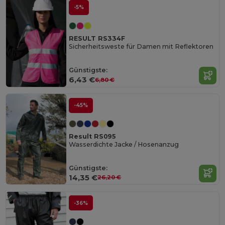
-5%
RESULT RS334F
Sicherheitsweste für Damen mit Reflektoren
Günstigste:
6,43 €
6,80 €
-45%
Result RS095
Wasserdichte Jacke / Hosenanzug
Günstigste:
14,35 €
26,20 €
-36%