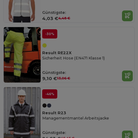
Günstigste:
4,03 €
4,48 €
-30%
Result RE22X
Sicherheit Hose (EN471 Klasse 1)
Günstigste:
9,10 €
13,06 €
-46%
Result R23
Managementmantel Arbeitsjacke
Günstigste: