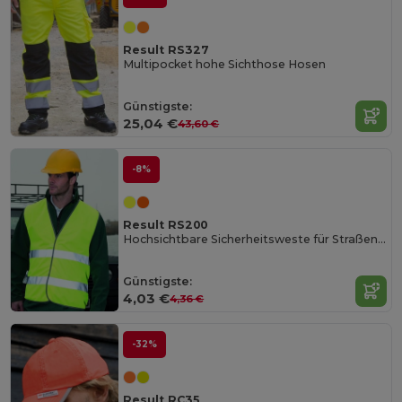
Result RS327
Multipocket hohe Sichthose Hosen
Günstigste:
25,04 €
43,60 €
-8%
Result RS200
Hochsichtbare Sicherheitsweste für Straßenprofis
Günstigste:
4,03 €
4,36 €
-32%
Result RC35