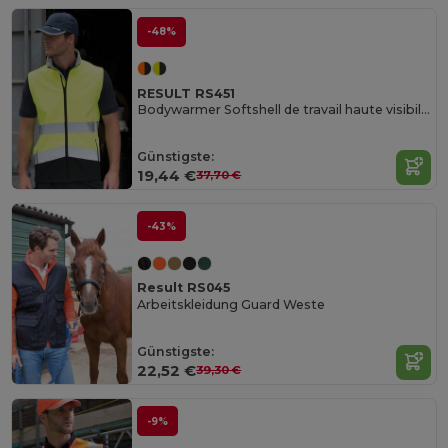
-48%
RESULT RS451
Bodywarmer Softshell de travail haute visibilité
Günstigste:
19,44 €
37,70 €
-43%
Result RS045
Arbeitskleidung Guard Weste
Günstigste:
22,52 €
39,30 €
-9%