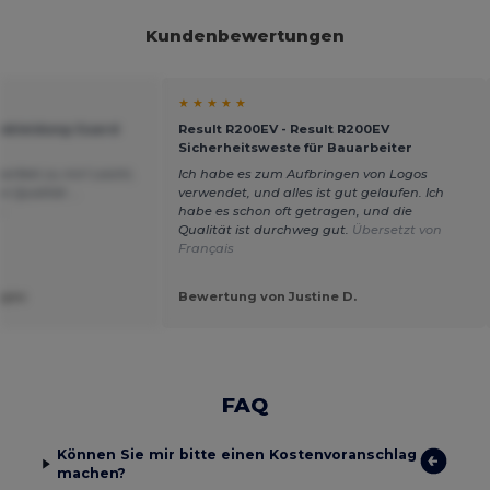
Kundenbewertungen
★ ★ ★ ★ ★
itskleidung Guard
Result R200EV - Result R200EV
Sicherheitsweste für Bauarbeiter
erfekt zu mir! Leicht,
Ich habe es zum Aufbringen von Logos
 Qualität ...
verwendet, und alles ist gut gelaufen. Ich
s
habe es schon oft getragen, und die
Qualität ist durchweg gut.
Übersetzt von
Français
rges
Bewertung von Justine D.
FAQ
Können Sie mir bitte einen Kostenvoranschlag
machen?