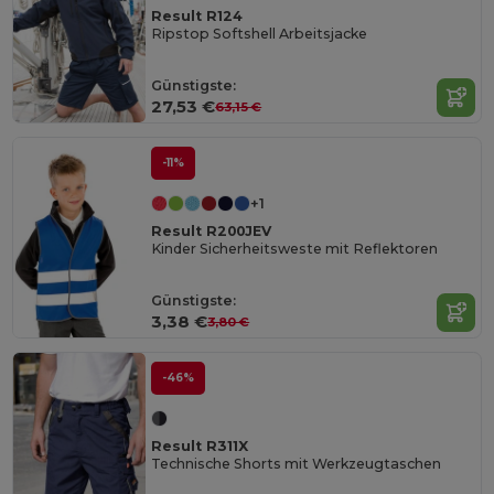
Result R124
Ripstop Softshell Arbeitsjacke
Günstigste:
27,53 €
63,15 €
-11%
+1
Result R200JEV
Kinder Sicherheitsweste mit Reflektoren
Günstigste:
3,38 €
3,80 €
-46%
Result R311X
Technische Shorts mit Werkzeugtaschen