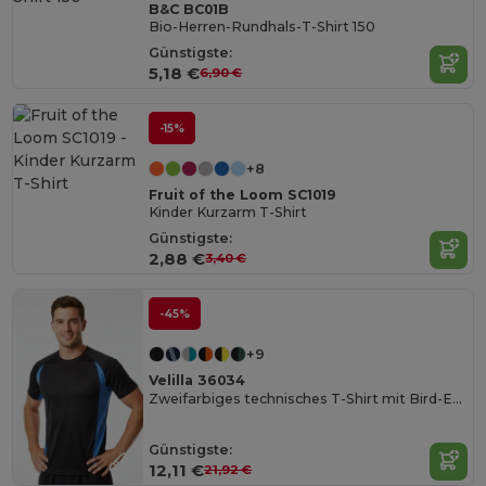
B&C BC01B
Bio-Herren-Rundhals-T-Shirt 150
Günstigste:
5,18 €
6,90 €
-15%
+8
Fruit of the Loom SC1019
Kinder Kurzarm T-Shirt
Günstigste:
2,88 €
3,40 €
-45%
+9
Velilla 36034
Zweifarbiges technisches T-Shirt mit Bird-Eye-Design (160 g/m²), aus Polyester (100%)
Günstigste:
12,11 €
21,92 €