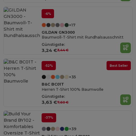
-6%
+17
GILDAN GN3000
Baumwoll-T-Shirt mit Rundhalsausschnitt
Günstigste:
3,24 €
3,44 €
-52%
Best Seller
+35
B&C BC01T
Herren T-Shirt 100% Baumwolle
Günstigste:
3,63 €
7,60 €
-37%
+39