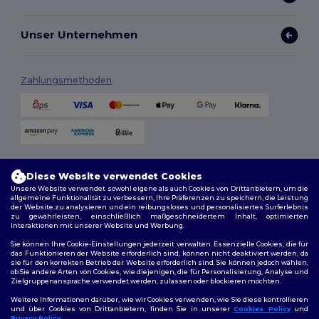
Unser Unternehmen
Zahlungsmethoden
Versandmethoden
Diese Website verwendet Cookies
Unsere Website verwendet sowohl eigene als auch Cookies von Drittanbietern, um die
allgemeine Funktionalität zu verbessern, Ihre Präferenzen zu speichern, die Leistung
der Website zu analysieren und ein reibungsloses und personalisiertes Surferlebnis
zu gewährleisten, einschließlich maßgeschneidertem Inhalt, optimierten
Interaktionen mit unserer Website und Werbung.
Du hast 10€
Sie können Ihre Cookie-Einstellungen jederzeit verwalten. Essenzielle Cookies, die für
Rabatt erhalten!
das Funktionieren der Website erforderlich sind, können nicht deaktiviert werden, da
sie für den korrekten Betrieb der Website erforderlich sind. Sie können jedoch wählen,
Folge uns
ob Sie andere Arten von Cookies, wie diejenigen, die für Personalisierung, Analyse und
Zielgruppenansprache verwendet werden, zulassen oder blockieren möchten.
Um deinen Rabatt zu sichern, sag uns:
Für wen kaufst du ein?
Weitere Informationen darüber, wie wir Cookies verwenden, wie Sie diese kontrollieren
und über Cookies von Drittanbietern, finden Sie in unserer
Cookies Policy
und
Privacy Policy
.