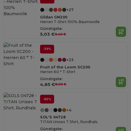
+27
Gildan GN200
Herren T-Shirt 100% Baumwolle
Günstigste:
5,03 €
9,40 €
-39%
+23
Fruit of the Loom SC200
Herren 60 ° T-Shirt
Günstigste:
4,85 €
8,00 €
-83%
+4
SOL'S 04728
TITAN Unisex T Shirt, Rundhals
Günstigste: