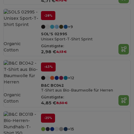
4,71 €
4,72 €
-28%
+9
SOL'S 02995
Unisex Sport-T-Shirt Sprint
Organic
Günstigste:
Cotton
2,98 €
4,13 €
-43%
+12
B&C BC042
T-Shirt aus Bio-Baumwolle für Herren
Organic
Günstigste:
Cotton
4,85 €
8,50 €
-25%
+15