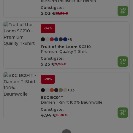
Kurzarm Poloshirt für Herren
Günstigste:
5,03 €
13,30 €
-34%
+6
Fruit of the Loom SC210
Premium Quality T-Shirt
Günstigste:
5,25 €
7,90 €
-28%
+33
B&C BC04T
Damen T-Shirt 100% Baumwolle
Günstigste:
4,94 €
6,90 €