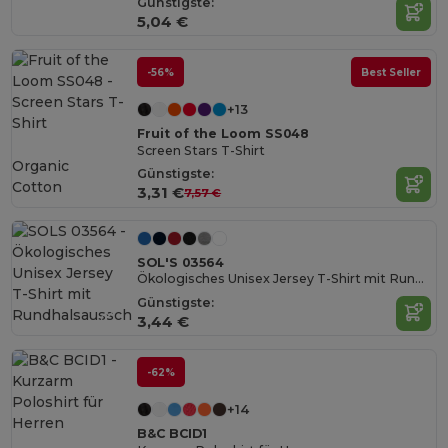
Günstigste:
5,04 €
-56%
Best Seller
+13
Fruit of the Loom SS048
Screen Stars T-Shirt
Organic
Günstigste:
Cotton
3,31 €
7,57 €
SOL'S 03564
Ökologisches Unisex Jersey T-Shirt mit Rundhalsausschnitt
Günstigste:
3,44 €
-62%
+14
B&C BCID1