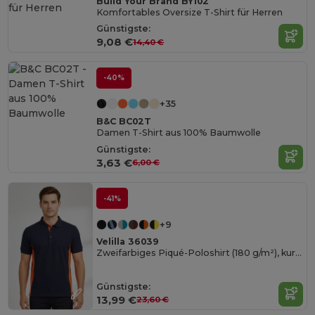
Build Your Brand BY102
Komfortables Oversize T-Shirt für Herren
Günstigste:
9,08 €
14,40 €
-40%
+35
B&C BC02T
Damen T-Shirt aus 100% Baumwolle
Günstigste:
3,63 €
6,00 €
-41%
+9
Velilla 36039
Zweifarbiges Piqué-Poloshirt (180 g/m²), kurzärmelig, aus Baumwolle (60%) und Polyester (40%)
Günstigste:
13,99 €
23,60 €