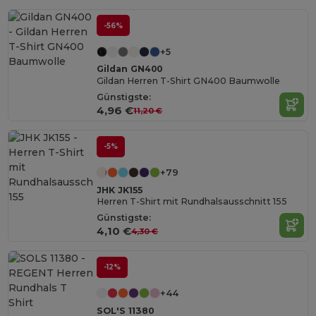
-56%
+5
Gildan GN400
Gildan Herren T-Shirt GN400 Baumwolle
Günstigste:
4,96 €
11,20 €
-5%
+79
JHK JK155
Herren T-Shirt mit Rundhalsausschnitt 155
Günstigste:
4,10 €
4,30 €
-12%
+44
SOL'S 11380