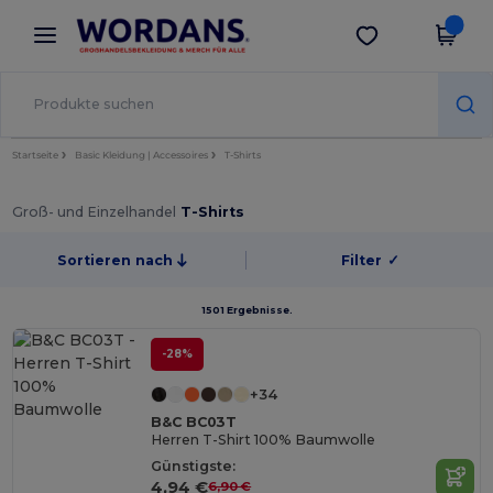
×
Wordans App
App holen
Bessere Preise in der App!
Startseite
Basic Kleidung | Accessoires
T-Shirts
Groß- und Einzelhandel
T-Shirts
Sortieren nach
Filter
✓
1501 Ergebnisse.
-28%
+34
B&C BC03T
Herren T-Shirt 100% Baumwolle
Günstigste:
4,94 €
6,90 €