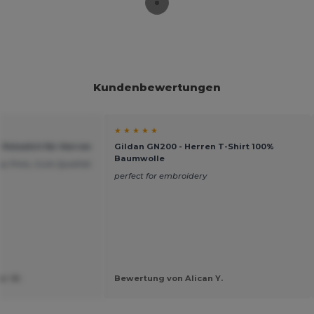
Kundenbewertungen
★ ★ ★ ★ ★
Poloshirt für Herren
Gildan GN200 - Herren T-Shirt 100%
Baumwolle
pp Preis, Gute Qualität
perfect for embroidery
er W.
Bewertung von Alican Y.