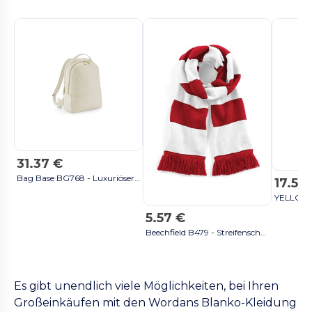
31.37 €
Bag Base BG768 - Luxuriöser Saffiano Rucksack mit Laptopfach austern
17.53
5.57 €
Beechfield B479 - Streifenschal Stadium kellygrün / weiß
Es gibt unendlich viele Möglichkeiten, bei Ihren
Großeinkäufen mit den Wordans Blanko-Kleidung