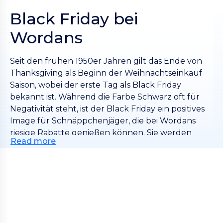
Black Friday bei
Wordans
Seit den frühen 1950er Jahren gilt das Ende von
Thanksgiving als Beginn der Weihnachtseinkauf
Saison, wobei der erste Tag als Black Friday
bekannt ist. Während die Farbe Schwarz oft für
Negativität steht, ist der Black Friday ein positives
Image für Schnäppchenjäger, die bei Wordans
riesige Rabatte genießen können. Sie werden
Read more
sogar Black Friday-Rabatte von unseren
beliebtesten Marken wie Fruit of the Loom, Gildan
und Sol´s finden. Also, worauf warten Sie noch?
Wir sind zwar stolz darauf, das ganze Jahr über die
niedrigsten Großhandelspreise für Bekleidung zu
haben, aber wir wollten für unsere Kunden, die