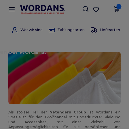
×
Wordans App
App holen
Bessere Preise in der App!
Wer wir sind
Zahlungsarten
Lieferarten
en bei Wordans!
Als stolzer Teil der
Netenders Group
ist Wordans ein
Spezialist für den Großhandel mit unbedruckter Kleidung
und Accessoires, mit einer Vielzahl von
Anpassungsmöglichkeiten für alle persönlichen und