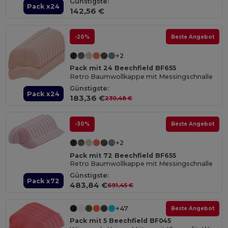
Günstigste:
Pack x24
142,56 €
-20%
Beste Angebot
+2
Pack mit 24 Beechfield BF655
Retro Baumwollkappe mit Messingschnalle
Günstigste:
Pack x24
183,36 €
230,48 €
-30%
Beste Angebot
+2
Pack mit 72 Beechfield BF655
Retro Baumwollkappe mit Messingschnalle
Günstigste:
Pack x72
483,84 €
691,45 €
+47
Beste Angebot
Pack mit 5 Beechfield BF045