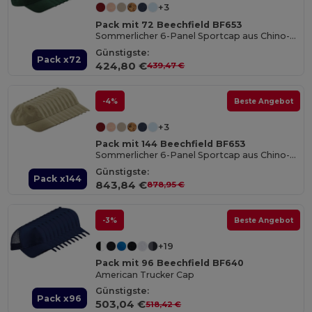
+3
Pack mit 72 Beechfield BF653
Sommerlicher 6-Panel Sportcap aus Chino-Baumwolle
Günstigste:
Pack x72
424,80 €
439,47 €
-4%
Beste Angebot
+3
Pack mit 144 Beechfield BF653
Sommerlicher 6-Panel Sportcap aus Chino-Baumwolle
Günstigste:
Pack x144
843,84 €
878,95 €
-3%
Beste Angebot
+19
Pack mit 96 Beechfield BF640
American Trucker Cap
Günstigste:
Pack x96
503,04 €
518,42 €