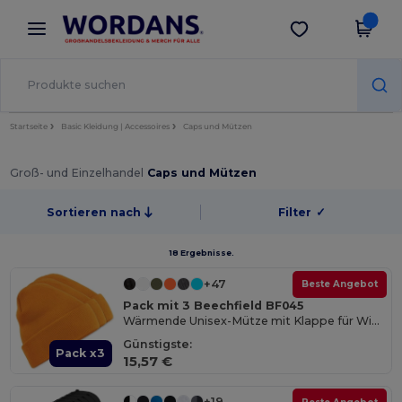
×
Wordans App
App holen
Bessere Preise in der App!
Startseite
Basic Kleidung | Accessoires
Caps und Mützen
Groß- und Einzelhandel
Caps und Mützen
Sortieren nach
Filter
✓
18 Ergebnisse.
+47
Beste Angebot
Pack mit 3 Beechfield BF045
Wärmende Unisex-Mütze mit Klappe für Wintertage
Günstigste:
Pack x3
15,57 €
+19