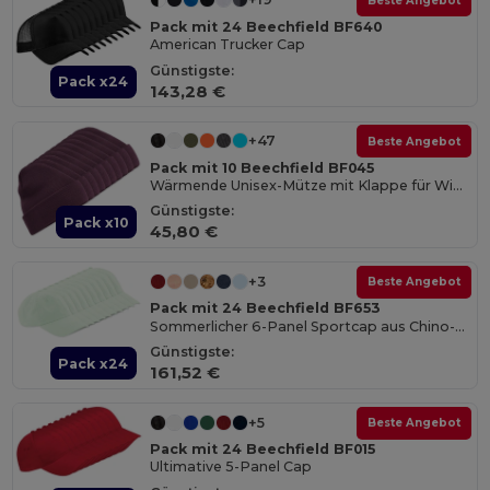
Beste Angebot
Pack mit 24 Beechfield BF640
American Trucker Cap
Günstigste:
Pack x24
143,28 €
+47
Beste Angebot
Pack mit 10 Beechfield BF045
Wärmende Unisex-Mütze mit Klappe für Wintertage
Günstigste:
Pack x10
45,80 €
+3
Beste Angebot
Pack mit 24 Beechfield BF653
Sommerlicher 6-Panel Sportcap aus Chino-Baumwolle
Günstigste:
Pack x24
161,52 €
+5
Beste Angebot
Pack mit 24 Beechfield BF015
Ultimative 5-Panel Cap