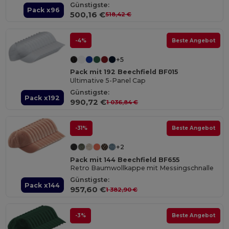
Günstigste:
Pack x96
500,16 €
518,42 €
-4%
Beste Angebot
+5
Pack mit 192 Beechfield BF015
Ultimative 5-Panel Cap
Günstigste:
Pack x192
990,72 €
1 036,84 €
-31%
Beste Angebot
+2
Pack mit 144 Beechfield BF655
Retro Baumwollkappe mit Messingschnalle
Günstigste:
Pack x144
957,60 €
1 382,90 €
-3%
Beste Angebot