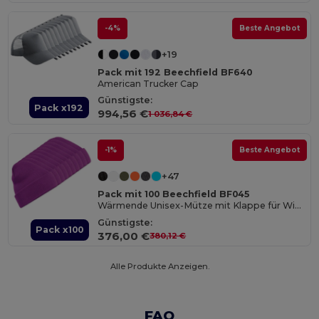
-4%
Beste Angebot
+19
Pack mit 192 Beechfield BF640
American Trucker Cap
Günstigste:
Pack x192
994,56 €
1 036,84 €
-1%
Beste Angebot
+47
Pack mit 100 Beechfield BF045
Wärmende Unisex-Mütze mit Klappe für Wintertage
Günstigste:
Pack x100
376,00 €
380,12 €
Alle Produkte Anzeigen.
FAQ