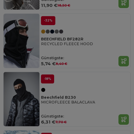
11,90 €
18,50 €
-32%
BEECHFIELD BF282R
RECYCLED FLEECE HOOD
Günstigste:
5,74 €
8,40 €
-18%
Beechfield B230
MICROFLEECE BALACLAVA
Günstigste:
6,31 €
7,70 €