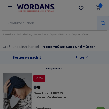
×
Wordans App
App holen
Bessere Preise in der App!
Startseite
Basic Kleidung | Accessoires
Caps und Mützen
Trappermütze
Groß- und Einzelhandel
Trappermütze Caps und Mützen
Sortieren nach
Filter
✓
4 Ergebnisse.
-36%
Beechfield BF355
5-Panel-Winterleiste
Günstigste: