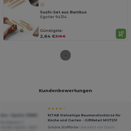
Sushi-Set aus Bambus
Egotier 94314
Günstigste:
2,64 €
3,10 €
Kundenbewertungen
★ ★ ★ ★ ☆
mbus - Egotier 93880
KITAB Vielseitige Baumwollschürze für
Küche und Garten - GiftRetail MO7251
f das bequem 2
inander passen. Nicht
Schöne Stofffarbe
Übersetzt von Dutch