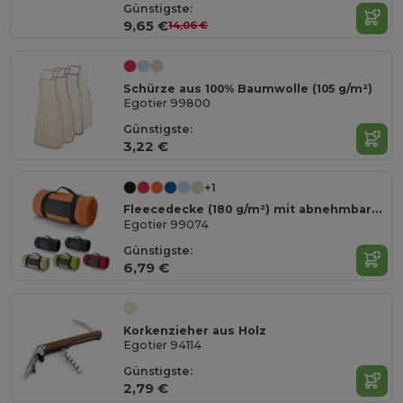
Günstigste:
9,65 €
14,06 €
Schürze aus 100% Baumwolle (105 g/m²)
Egotier 99800
Günstigste:
3,22 €
+1
Fleecedecke (180 g/m²) mit abnehmbarem Griff
Egotier 99074
Günstigste:
6,79 €
Korkenzieher aus Holz
Egotier 94114
Günstigste:
2,79 €