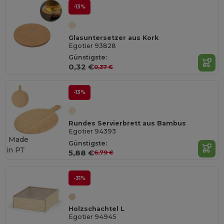
-13%
Glasuntersetzer aus Kork
Egotier 93828
Günstigste:
0,32 €
0,37 €
-13%
Rundes Servierbrett aus Bambus
Egotier 94393
Made
Günstigste:
in
PT
5,88 €
6,79 €
-31%
Holzschachtel L
Egotier 94945