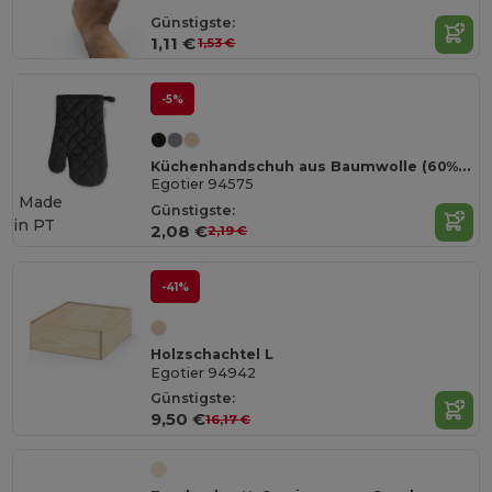
Günstigste:
1,11 €
1,53 €
-5%
Küchenhandschuh aus Baumwolle (60% recycelter)
Egotier 94575
Made
Günstigste:
in
PT
2,08 €
2,19 €
-41%
Holzschachtel L
Egotier 94942
Günstigste:
9,50 €
16,17 €