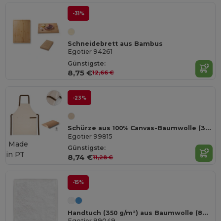
-31%
Schneidebrett aus Bambus
Egotier 94261
Günstigste:
8,75 €
12,66 €
-23%
Schürze aus 100% Canvas-Baumwolle (320 g/m²) mit Metalldetails
Egotier 99815
Made
Günstigste:
in
PT
8,74 €
11,28 €
-15%
Handtuch (350 g/m²) aus Baumwolle (82%) und recycelter Baumwolle (18%)
Egotier 99049