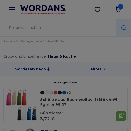
×
Wordans App
App holen
Bessere Preise in der App!
Startseite
Werbegeschenke
Haus & Küche
Groß- und Einzelhandel
Haus & Küche
Sortieren nach
Filter
✓
632 Ergebnisse.
+2
Schürze aus Baumwolltwill (180 g/m²)
Egotier 99157
Günstigste:
3,72 €