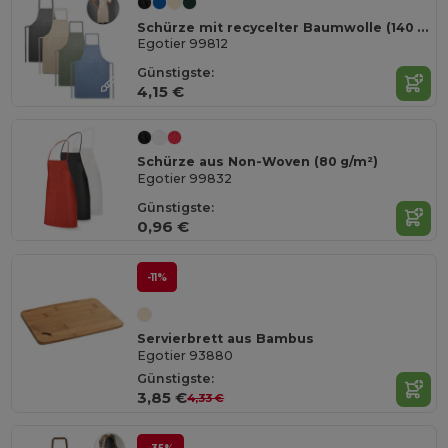
Schürze mit recycelter Baumwolle (140 g/m²)
Egotier 99812
Günstigste:
4,15 €
Schürze aus Non-Woven (80 g/m²)
Egotier 99832
Günstigste:
0,96 €
-11%
Servierbrett aus Bambus
Egotier 93880
Günstigste:
3,85 €
4,33 €