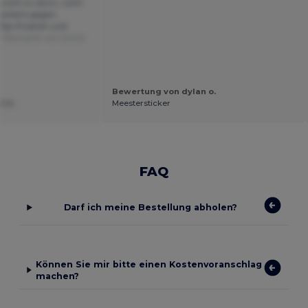
, nicht zu dünn, nicht
esistent gegen
: Top Produkt und
r
Übersetzt von Dutch
Bewertung von dylan o.
t U.
Meestersticker
FAQ
Darf ich meine Bestellung abholen?
Können Sie mir bitte einen Kostenvoranschlag
machen?