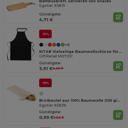
Bambusbrett. Servieren von Snacks
Egotier 93831
Günstigste:
4,71 €
-12%
+6
KITAB Vielseitige Baumwollschürze für Küche und Garten
GiftRetail MO7251
Günstigste:
3,91 €
4,45 €
-19%
Brotbeutel aus 100% Baumwolle (100 g/m²)
Egotier 92836
Günstigste:
0,99 €
1,22 €