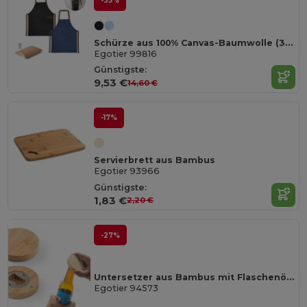
-35%
Schürze aus 100% Canvas-Baumwolle (300 g/m²) mit Metalldetails
Egotier 99816
Günstigste:
9,53 €
14,60 €
-17%
Servierbrett aus Bambus
Egotier 93966
Günstigste:
1,83 €
2,20 €
-27%
Untersetzer aus Bambus mit Flaschenöffner
Egotier 94573