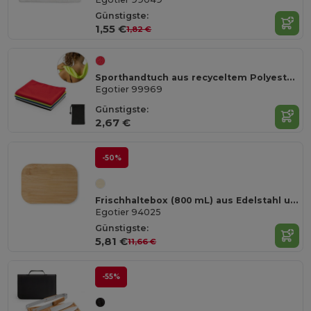
Günstigste:
1,55 €
1,82 €
Sporthandtuch aus recyceltem Polyester (100% rPET) dient zur Erfrischung mit Vliesstoffbeutel
Egotier 99969
Günstigste:
2,67 €
-50%
Frischhaltebox (800 mL) aus Edelstahl und Deckel aus Bambus
Egotier 94025
Günstigste:
5,81 €
11,66 €
-55%