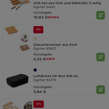
Grill-Set aus Holz und Edelstahl, 5-teilig
Egotier 54142
Günstigste:
10,62 €
23,70 €
-8%
Glasuntersetzer aus Kork
Egotier 93827
Günstigste:
0,32 €
0,35 €
Luftdichte PP-Box 900 mL
Egotier 94375
Günstigste:
3,84 €
-15%