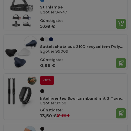
Stirnlampe
Egotier 94747
Günstigste:
5,68 €
Sattelschutz aus 210D recyceltem Polyester (100% rPET)
Egotier 99009
Günstigste:
0,96 €
-38%
Intelligentes Sportarmband mit 3 Tagen Akkulaufzeit aus ABS und TPU
Egotier 97130
Günstigste:
13,50 €
21,60 €