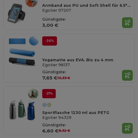
Armband aus PU und Soft Shell für 6.5"-Smartphone
Egotier 97207
Günstigste:
3,00 €
-26%
Yogamatte aus EVA. Bis zu 4 mm
Egotier 98137
Günstigste:
7,65 €
10,33 €
-21%
Sportflasche 1230 ml aus PETG
Egotier 94329
Günstigste:
6,60 €
8,32 €