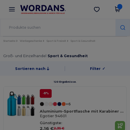
×
Wordans App
App holen
Bessere Preise in der App!
Startseite
Werbegeschenke
Sport & Freizeit
Sport & Gesundheit
Groß- und Einzelhandel
Sport & Gesundheit
Sortieren nach
Filter
✓
120 Ergebnisse.
-8%
+6
Aluminium-Sportflasche mit Karabiner 400 ml
Egotier 94601
Günstigste:
2,16 €
2,35 €