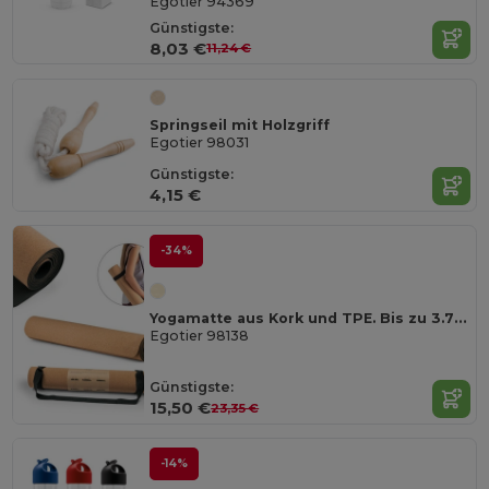
Egotier 94369
Günstigste:
8,03 €
11,24 €
Springseil mit Holzgriff
Egotier 98031
Günstigste:
4,15 €
-34%
Yogamatte aus Kork und TPE. Bis zu 3.7 mm
Egotier 98138
Günstigste:
15,50 €
23,35 €
-14%