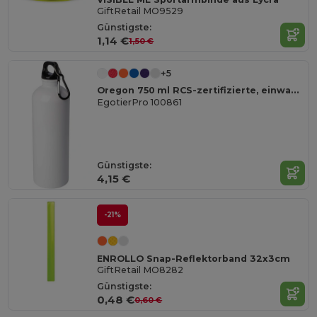
GiftRetail MO9529
Günstigste:
1,14 €
1,50 €
+5
Oregon 750 ml RCS-zertifizierte, einwandige Trinkflasche aus Edelstahl mit Karabinerhaken
EgotierPro 100861
Günstigste:
4,15 €
-21%
ENROLLO Snap-Reflektorband 32x3cm
GiftRetail MO8282
Günstigste:
0,48 €
0,60 €