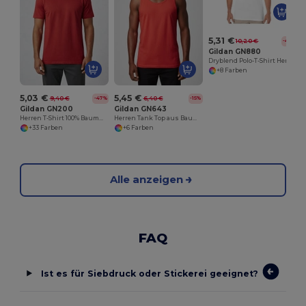
5,31 €
10,20 €
-48%
Gildan GN880
Dryblend Polo-T-Shirt Herren
+8 Farben
5,03 €
5,45 €
9,40 €
6,40 €
-47%
-15%
Gildan GN200
Gildan GN643
Herren T-Shirt 100% Baumwolle
Herren Tank Top aus Baumwolle
+33 Farben
+6 Farben
Alle anzeigen
FAQ
Ist es für Siebdruck oder Stickerei geeignet?