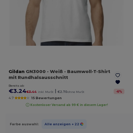
Gildan
GN3000
- Weiß
- Baumwoll-T-Shirt
mit Rundhalsausschnitt
Bereits ab
€3.24
|
-
6
%
€3.44
inkl. MwSt
€2.70
ohne MwSt
4.7
15 Bewertungen
Kostenloser Versand ab 99 € in diesem Lager!
Farbe auswahl:
Alle anzeigen
+ 22