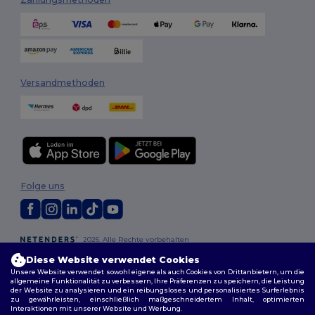
Versandmethoden
Folge uns
2026. Alle Rechte vorbehalten
Allgemeine Geschäftsbedingungen
|
Personalisierungsrichtlinien
|
Diese Website verwendet Cookies
Datenschutzbestimmungen
|
Cookie-Richtlinie
|
Site Map
Unsere Website verwendet sowohl eigene als auch Cookies von Drittanbietern, um die
allgemeine Funktionalität zu verbessern, Ihre Präferenzen zu speichern, die Leistung
der Website zu analysieren und ein reibungsloses und personalisiertes Surferlebnis
zu gewährleisten, einschließlich maßgeschneidertem Inhalt, optimierten
Interaktionen mit unserer Website und Werbung.