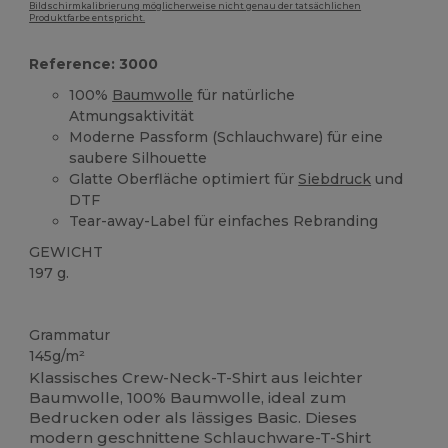
Bildschirmkalibrierung möglicherweise nicht genau der tatsächlichen
Produktfarbe entspricht.
Reference: 3000
100%
Baumwolle
für natürliche
Atmungsaktivität
Moderne Passform (Schlauchware) für eine
saubere Silhouette
Glatte Oberfläche optimiert für
Siebdruck
und
DTF
Tear-away-Label für einfaches Rebranding
GEWICHT
197 g.
Hoher Bestand
Anpassbar
Grammatur
145g/m²
Klassisches Crew-Neck-T-Shirt aus leichter
Baumwolle, 100% Baumwolle, ideal zum
Bedrucken oder als lässiges Basic. Dieses
modern geschnittene Schlauchware-T-Shirt