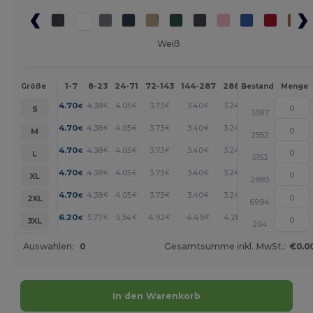
Weiß
1-7
8-23
24-71
72-143
144-287
288 +
Mehr
Größe
Bestand
Menge
+
4.70
4.38
4.05
3.73
3.40
3.24
€
€
€
€
€
€
S
3387
+
4.70
4.38
4.05
3.73
3.40
3.24
€
€
€
€
€
€
M
2552
+
4.70
4.38
4.05
3.73
3.40
3.24
€
€
€
€
€
€
L
5153
+
4.70
4.38
4.05
3.73
3.40
3.24
€
€
€
€
€
€
XL
2883
+
4.70
4.38
4.05
3.73
3.40
3.24
€
€
€
€
€
€
2XL
6994
+
6.20
5.77
5.34
4.92
4.49
4.28
€
€
€
€
€
€
3XL
264
Auswahlen:
0
Gesamtsumme inkl. MwSt.:
€0.0
In den Warenkorb