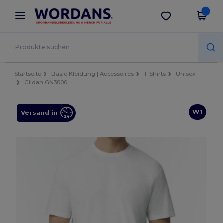
×
Wordans App
App holen
Bessere Preise in der App!
Startseite
Basic Kleidung | Accessoires
T-Shirts
Unisex
Gildan GN3000
W1
Versand in