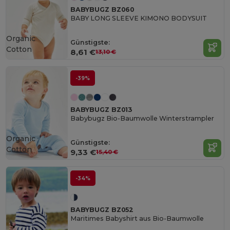
BABYBUGZ BZ060
BABY LONG SLEEVE KIMONO BODYSUIT
Organic
Günstigste:
Cotton
8,61 €
13,10 €
-39%
BABYBUGZ BZ013
Babybugz Bio-Baumwolle Winterstrampler
Organic
Günstigste:
Cotton
9,33 €
15,40 €
-34%
BABYBUGZ BZ052
Maritimes Babyshirt aus Bio-Baumwolle