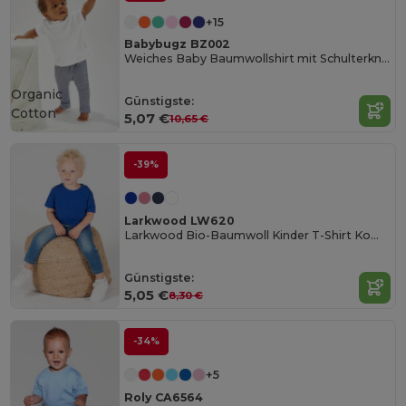
+15
Babybugz BZ002
Weiches Baby Baumwollshirt mit Schulterknöpfen
Organic
Günstigste:
Cotton
5,07 €
10,65 €
-39%
Larkwood LW620
Larkwood Bio-Baumwoll Kinder T-Shirt Komfort
Günstigste:
5,05 €
8,30 €
-34%
+5
Roly CA6564