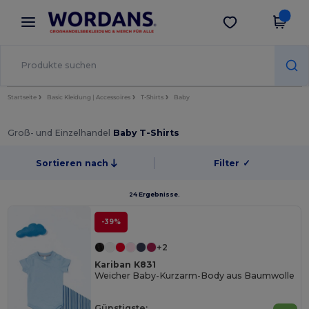
×
Wordans App
App holen
Bessere Preise in der App!
Startseite
Basic Kleidung | Accessoires
T-Shirts
Baby
Groß- und Einzelhandel
Baby T-Shirts
Sortieren nach
Filter
✓
24 Ergebnisse.
-39%
+2
Kariban K831
Weicher Baby-Kurzarm-Body aus Baumwolle
Günstigste: