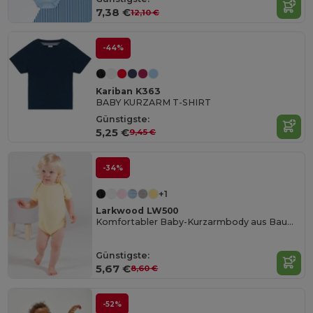
7,38 €
12,10 €
-44%
Kariban K363
BABY KURZARM T-SHIRT
Günstigste:
5,25 €
9,45 €
-34%
+1
Larkwood LW500
Komfortabler Baby-Kurzarmbody aus Baumwolle
Günstigste:
5,67 €
8,60 €
-52%