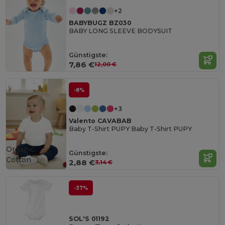
+2
BABYBUGZ BZ030
BABY LONG SLEEVE BODYSUIT
Günstigste:
7,86 €
12,00 €
-8%
+3
Valento CAVABAB
Baby T-Shirt PUPY Baby T-Shirt PUPY
Organic
Günstigste:
Cotton
2,88 €
3,14 €
-37%
SOL'S 01192