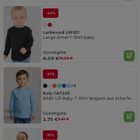
-40%
Larkwood LW021
Lange Ärmel T-Shirt baby
Günstigste:
6,09 €
10,20 €
-33%
+6
Roly CA7203
BABY L/S Baby-T-Shirt langarm aus extra feingestricktem Material
Organic
Günstigste:
Cotton
3,75 €
5,61 €
-35%