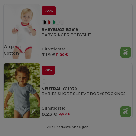
-35%
BABYBUGZ BZ019
BABY RINGER BODYSUIT
Organic
Günstigste:
Cotton
7,19 €
11,00 €
-31%
NEUTRAL O11030
BABIES SHORT SLEEVE BODYSTOCKINGS
Günstigste:
8,23 €
12,00 €
Alle Produkte Anzeigen.