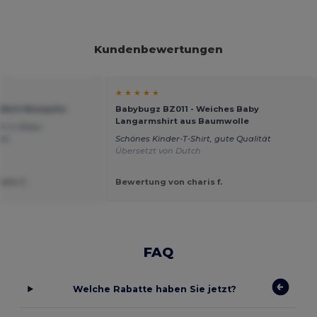
Kundenbewertungen
★ ★ ★ ★ ★
-Shirt Mosquito
Babybugz BZ011 - Weiches Baby
Langarmshirt aus Baumwolle
ch in Baby-
bt.
Schönes Kinder-T-Shirt, gute Qualität
Übersetzt von Dutch
ele C.
Bewertung von charis f.
FAQ
Welche Rabatte haben Sie jetzt?