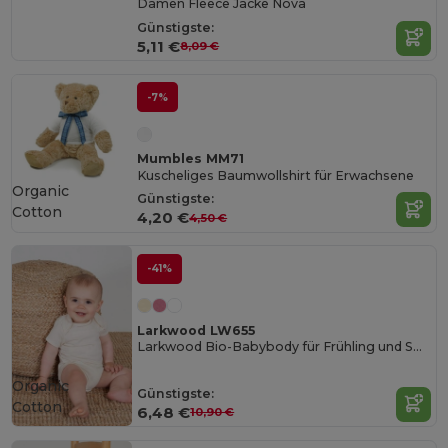
Damen Fleece Jacke Nova
Günstigste:
5,11 €
8,09 €
-7%
Mumbles MM71
Kuscheliges Baumwollshirt für Erwachsene
Organic
Günstigste:
Cotton
4,20 €
4,50 €
-41%
Larkwood LW655
Larkwood Bio-Babybody für Frühling und Sommer
Organic
Günstigste:
Cotton
6,48 €
10,90 €