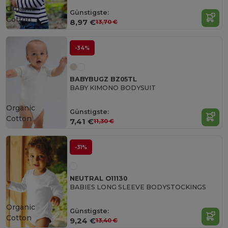
Organic
Günstigste:
Cotton
8,97 €
13,70 €
-34%
BABYBUGZ BZ05TL
BABY KIMONO BODYSUIT
Organic
Günstigste:
Cotton
7,41 €
11,30 €
-31%
NEUTRAL O11130
BABIES LONG SLEEVE BODYSTOCKINGS
Organic
Günstigste:
Cotton
9,24 €
13,40 €