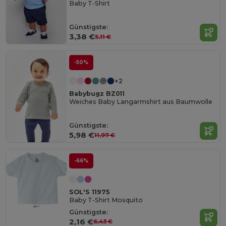
Baby T-Shirt
Günstigste:
3,38 €
5,11 €
-50%
+2
Babybugz BZ011
Weiches Baby Langarmshirt aus Baumwolle
Günstigste:
5,98 €
11,97 €
-66%
SOL'S 11975
Baby T-Shirt Mosquito
Günstigste:
2,16 €
6,43 €