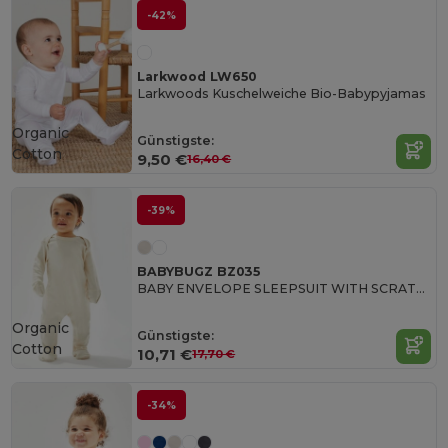
-42%
Larkwood LW650
Larkwoods Kuschelweiche Bio-Babypyjamas
Organic
Günstigste:
Cotton
9,50 €
16,40 €
-39%
BABYBUGZ BZ035
BABY ENVELOPE SLEEPSUIT WITH SCRATCH MITTS
Organic
Günstigste:
Cotton
10,71 €
17,70 €
-34%