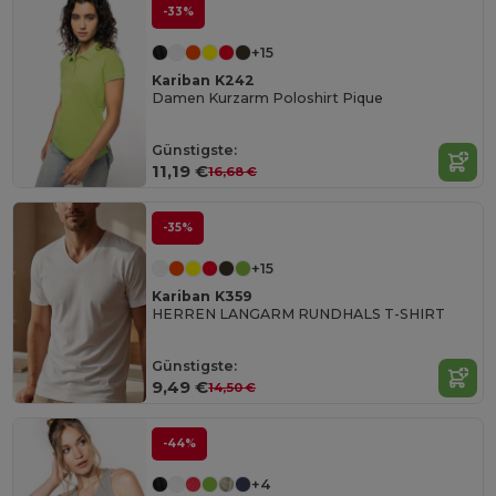
-33%
+15
Kariban K242
Damen Kurzarm Poloshirt Pique
Günstigste:
11,19 €
16,68 €
-35%
+15
Kariban K359
HERREN LANGARM RUNDHALS T-SHIRT
Günstigste:
9,49 €
14,50 €
-44%
+4