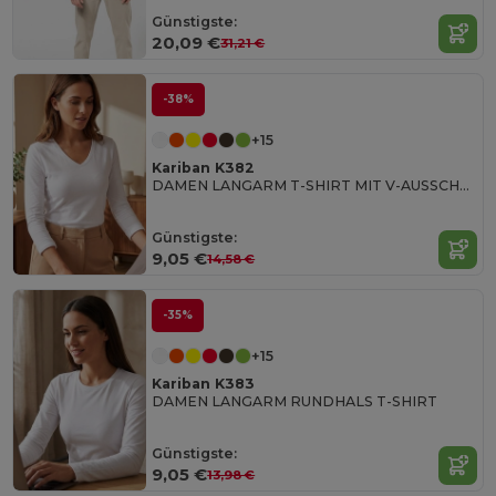
Günstigste:
20,09 €
31,21 €
-38%
+15
Kariban K382
DAMEN LANGARM T-SHIRT MIT V-AUSSCHNITT
Günstigste:
9,05 €
14,58 €
-35%
+15
Kariban K383
DAMEN LANGARM RUNDHALS T-SHIRT
Günstigste:
9,05 €
13,98 €