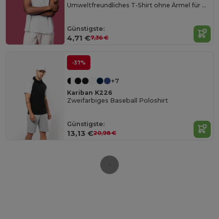
Umweltfreundliches T-Shirt ohne Ärmel für Herren
Günstigste:
4,71 €
7,36 €
-37%
+7
Kariban K226
Zweifarbiges Baseball Poloshirt
Günstigste:
13,13 €
20,98 €