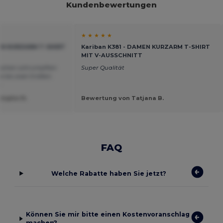
Kundenbewertungen
★ ★ ★ ★ ★
REN KURZARM T-SHIRT
Kariban K381 - DAMEN KURZARM T-SHIRT
MIT V-AUSSCHNITT
aschen schrumpften
Super Qualität
e bis zwei Größen.
s
tophe N.
Bewertung von Tatjana B.
FAQ
Welche Rabatte haben Sie jetzt?
Können Sie mir bitte einen Kostenvoranschlag
machen?