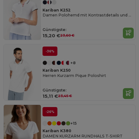
Kariban K252
Damen Polohemd mit Kontrastdetails und Knopfleiste
Günstigste:
15,20 €
23,60 €
-36%
+8
Kariban K250
Herren Kurzarm Pique Poloshirt
Günstigste:
15,11 €
23,45 €
-26%
+15
Kariban K380
DAMEN KURZARM RUNDHALS T-SHIRT