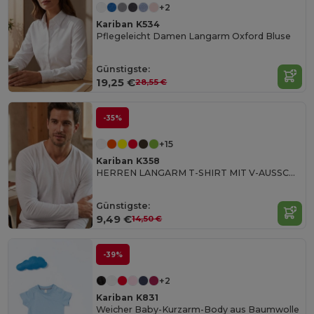
+2
Kariban K534
Pflegeleicht Damen Langarm Oxford Bluse
Günstigste:
19,25 €
28,55 €
-35%
+15
Kariban K358
HERREN LANGARM T-SHIRT MIT V-AUSSCHNITT
Günstigste:
9,49 €
14,50 €
-39%
+2
Kariban K831
Weicher Baby-Kurzarm-Body aus Baumwolle