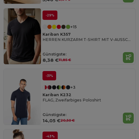
-29%
+15
Kariban K357
HERREN KURZARM T-SHIRT MIT V-AUSSCHNITT
Günstigste:
8,38 €
11,85 €
-31%
+3
Kariban K232
FLAG, Zweifarbiges Poloshirt
Günstigste:
14,05 €
20,50 €
-43%