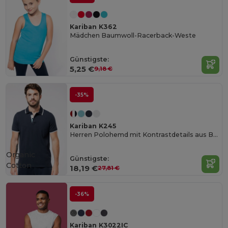
Kariban K362
Mädchen Baumwoll-Racerback-Weste
Günstigste:
5,25 €
9,18 €
-35%
Kariban K245
Herren Polohemd mit Kontrastdetails aus Baumwolle
Organic
Günstigste:
Cotton
18,19 €
27,81 €
-36%
Kariban K3022IC