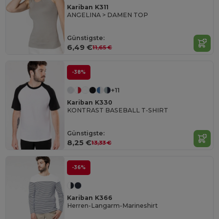
Kariban K311
ANGELINA > DAMEN TOP
Günstigste:
6,49 €
11,65 €
-38%
+11
Kariban K330
KONTRAST BASEBALL T-SHIRT
Günstigste:
8,25 €
13,33 €
-36%
Kariban K366
Herren-Langarm-Marineshirt