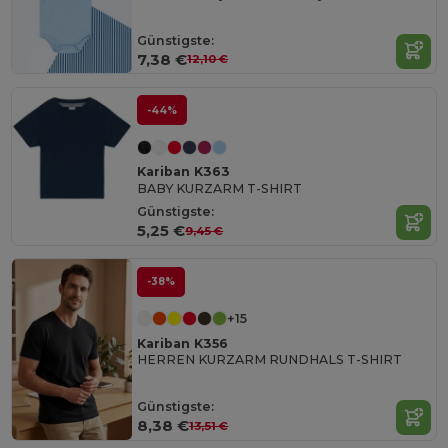
Günstigste:
7,38 €
12,10 €
-44%
Kariban K363
BABY KURZARM T-SHIRT
Günstigste:
5,25 €
9,45 €
-38%
+15
Kariban K356
HERREN KURZARM RUNDHALS T-SHIRT
Günstigste:
8,38 €
13,51 €