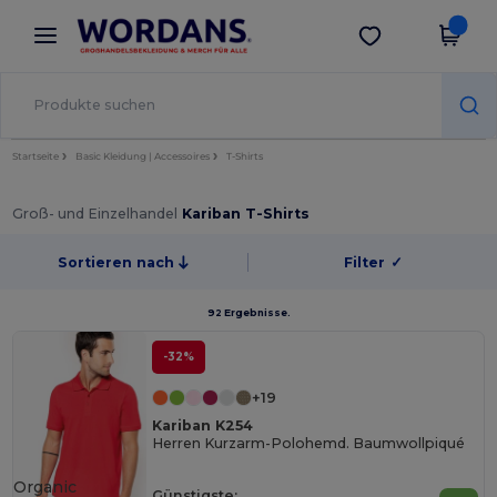
×
Wordans App
App holen
Bessere Preise in der App!
Startseite
Basic Kleidung | Accessoires
T-Shirts
Groß- und Einzelhandel
Kariban T-Shirts
Sortieren nach
Filter
✓
92 Ergebnisse.
-32%
+19
Kariban K254
Herren Kurzarm-Polohemd. Baumwollpiqué
Organic
Günstigste: