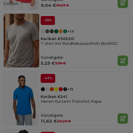
Cotton
9,04 €
13,27 €
-28%
+14
Kariban K3032IC
T-Shirt mit Rundhalsausschnitt Bio190IC
Günstigste:
5,25 €
7,30 €
-43%
+15
Kariban K241
Herren Kurzarm Poloshirt Pique
Günstigste:
11,62 €
20,29 €