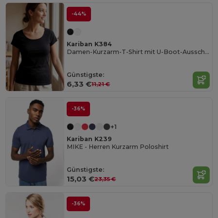
-44%
Kariban K384
Damen-Kurzarm-T-Shirt mit U-Boot-Ausschnitt
Günstigste:
6,33 €
11,21 €
-36%
+1
Kariban K239
MIKE - Herren Kurzarm Poloshirt
Günstigste:
15,03 €
23,35 €
-36%