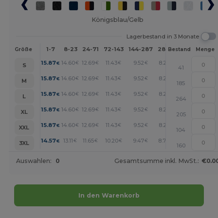
Königsblau/Gelb
Lagerbestand in 3 Monate
1-7
8-23
24-71
72-143
144-287
288 +
Mehr
Größe
Bestand
Menge
+
15.87
14.60
12.69
11.43
9.52
8.25
€
€
€
€
€
€
S
41
+
15.87
14.60
12.69
11.43
9.52
8.25
€
€
€
€
€
€
M
185
+
15.87
14.60
12.69
11.43
9.52
8.25
€
€
€
€
€
€
L
264
+
15.87
14.60
12.69
11.43
9.52
8.25
€
€
€
€
€
€
XL
205
+
15.87
14.60
12.69
11.43
9.52
8.25
€
€
€
€
€
€
XXL
104
+
14.57
13.11
11.65
10.20
9.47
8.74
€
€
€
€
€
€
3XL
160
Auswahlen:
0
Gesamtsumme inkl. MwSt.:
€0.0
In den Warenkorb