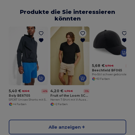
Produkte die Sie interessieren
könnten
5,68 €
5,70 €
-0%
Beechfield BF065
Pro-Stil schwer gebürstete Baumwollkappe
+10 Farben
5,40 €
4,20 €
9,15 €
4,70 €
-41%
-11%
Roly BE6705
Fruit of the Loom SC224
SPORT Unisex Shorts mit Seitentaschen
Herren T-Shirt mit V-Ausschnitt aus 100% Baumwolle
+4 Farben
+2 Farben
Alle anzeigen