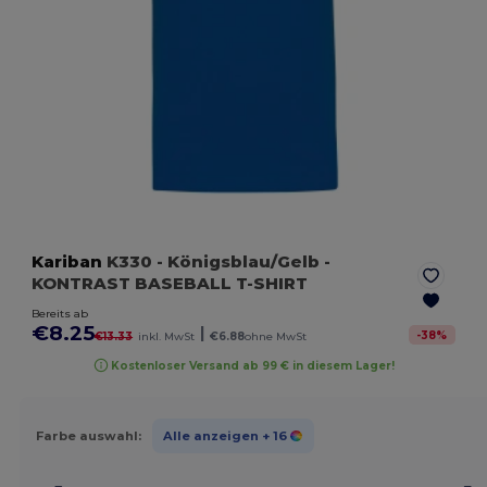
Kariban
K330
- Königsblau/Gelb
-
KONTRAST BASEBALL T-SHIRT
Bereits ab
€8.25
|
-
38
%
€13.33
inkl. MwSt
€6.88
ohne MwSt
Kostenloser Versand ab 99 € in diesem Lager!
Farbe auswahl:
Alle anzeigen
+ 16