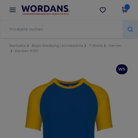
×
Wordans App
App holen
Bessere Preise in der App!
Startseite
Basic Kleidung | Accessoires
T-Shirts
Herren
Kariban K330
W5