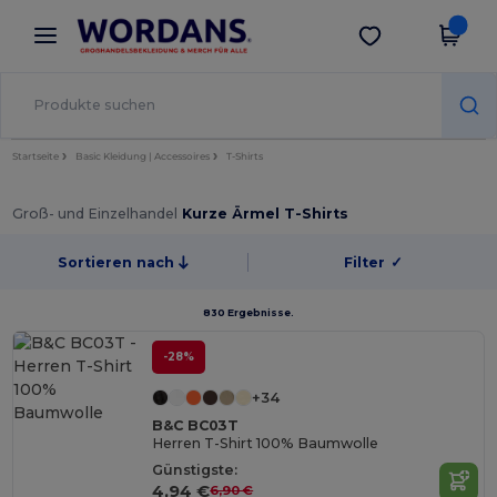
×
Wordans App
App holen
Bessere Preise in der App!
Startseite
Basic Kleidung | Accessoires
T-Shirts
Groß- und Einzelhandel
Kurze Ärmel T-Shirts
Sortieren nach
Filter
✓
830 Ergebnisse.
-28%
+34
B&C BC03T
Herren T-Shirt 100% Baumwolle
Günstigste:
4,94 €
6,90 €