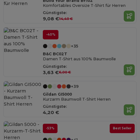
Build Your Brand BY102
Komfortables Oversize T-Shirt für Herren
Günstigste:
9,08 €
14,40 €
-40%
+35
B&C BC02T
Damen T-Shirt aus 100% Baumwolle
Günstigste:
3,63 €
6,00 €
+39
Gildan GI5000
Kurzarm Baumwoll T-Shirt Herren
Günstigste:
4,20 €
-53%
Best Seller
+41