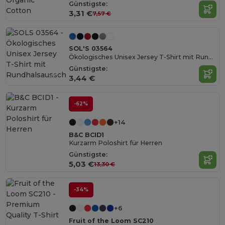
Organic
Günstigste:
Cotton
3,31 €
7,57 €
SOL'S 03564
Ökologisches Unisex Jersey T-Shirt mit Rundhalsausschnitt
Günstigste:
3,44 €
-62%
+14
B&C BCID1
Kurzarm Poloshirt für Herren
Günstigste:
5,03 €
13,30 €
-34%
+6
Fruit of the Loom SC210