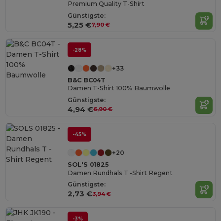
Premium Quality T-Shirt
Günstigste:
5,25 €
7,90 €
-28%
+33
B&C BC04T
Damen T-Shirt 100% Baumwolle
Günstigste:
4,94 €
6,90 €
-45%
+20
SOL'S 01825
Damen Rundhals T -Shirt Regent
Günstigste:
2,73 €
3,94 €
-3%