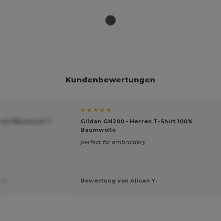
Kundenbewertungen
★ ★ ★ ★ ★
zarm Baumwoll T-
Gildan GN200 - Herren T-Shirt 100%
Baumwolle
perfect for embroidery
 I.
Bewertung von Alican Y.