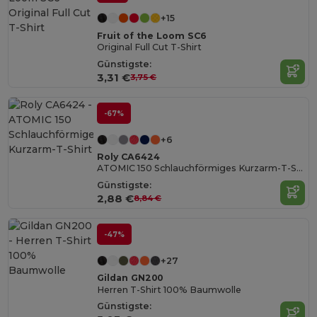
+15
Fruit of the Loom SC6
Original Full Cut T-Shirt
Günstigste:
3,31 €
3,75 €
-67%
+6
Roly CA6424
ATOMIC 150 Schlauchförmiges Kurzarm-T-Shirt
Günstigste:
2,88 €
8,84 €
-47%
+27
Gildan GN200
Herren T-Shirt 100% Baumwolle
Günstigste: