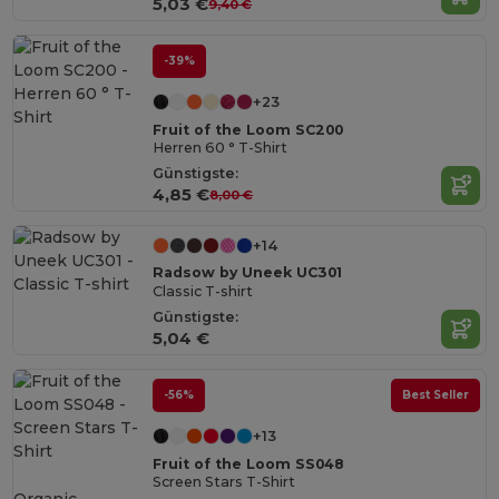
5,03 €
9,40 €
-39%
+23
Fruit of the Loom SC200
Herren 60 ° T-Shirt
Günstigste:
4,85 €
8,00 €
+14
Radsow by Uneek UC301
Classic T-shirt
Günstigste:
5,04 €
-56%
Best Seller
+13
Fruit of the Loom SS048
Screen Stars T-Shirt