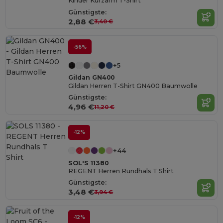
Kinder Kurzarm T-Shirt
Günstigste:
2,88 €
3,40 €
-56%
+5
Gildan GN400
Gildan Herren T-Shirt GN400 Baumwolle
Günstigste:
4,96 €
11,20 €
-12%
+44
SOL'S 11380
REGENT Herren Rundhals T Shirt
Günstigste:
3,48 €
3,94 €
-12%