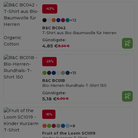
-43%
+12
B&C BC042
T-Shirt aus Bio-Baumwolle für Herren
Organic
Günstigste:
Cotton
4,85 €
8,50 €
-25%
+15
B&C BC01B
Bio-Herren-Rundhals-T-Shirt 150
Günstigste:
5,18 €
6,90 €
-15%
+8
Fruit of the Loom SC1019