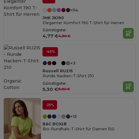
+54
JHK JK190
Eleganter Komfort 190 T-Shirt für Herren
Günstigste:
4,77 €
4,90 €
-40%
+3
Russell RU215
Runde Nacken-T-Shirt 210
Organic
Günstigste:
Cotton
5,30 €
8,80 €
-25%
+15
B&C BC02B
Bio-Rundhals-T-Shirt für Damen 150