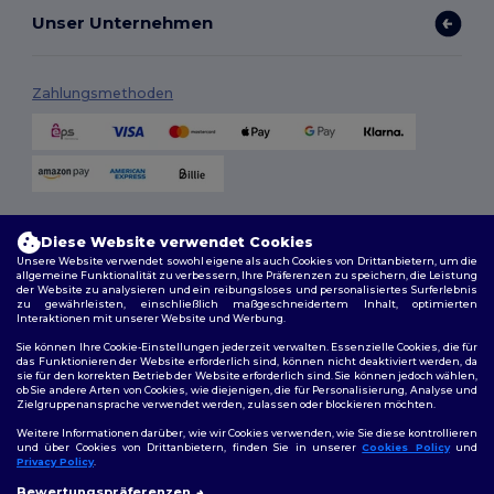
Unser Unternehmen
Zahlungsmethoden
Versandmethoden
Diese Website verwendet Cookies
Unsere Website verwendet sowohl eigene als auch Cookies von Drittanbietern, um die
allgemeine Funktionalität zu verbessern, Ihre Präferenzen zu speichern, die Leistung
der Website zu analysieren und ein reibungsloses und personalisiertes Surferlebnis
zu gewährleisten, einschließlich maßgeschneidertem Inhalt, optimierten
Interaktionen mit unserer Website und Werbung.
Sie können Ihre Cookie-Einstellungen jederzeit verwalten. Essenzielle Cookies, die für
das Funktionieren der Website erforderlich sind, können nicht deaktiviert werden, da
sie für den korrekten Betrieb der Website erforderlich sind. Sie können jedoch wählen,
Folge uns
ob Sie andere Arten von Cookies, wie diejenigen, die für Personalisierung, Analyse und
Zielgruppenansprache verwendet werden, zulassen oder blockieren möchten.
Weitere Informationen darüber, wie wir Cookies verwenden, wie Sie diese kontrollieren
und über Cookies von Drittanbietern, finden Sie in unserer
Cookies Policy
und
Privacy Policy
.
2026. Alle Rechte vorbehalten
👋
Hallo
Bewertungspräferenzen
Allgemeine Geschäftsbedingungen
|
Personalisierungsrichtlinien
|