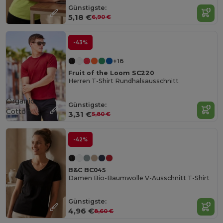
Günstigste:
5,18 €
6,90 €
-43%
+16
Fruit of the Loom SC220
Herren T-Shirt Rundhalsausschnitt
Organic
Günstigste:
Cotton
3,31 €
5,80 €
-42%
B&C BC045
Damen Bio-Baumwolle V-Ausschnitt T-Shirt
Günstigste:
4,96 €
8,60 €