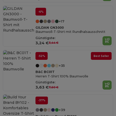
-6%
+17
GILDAN GN3000
Baumwoll-T-Shirt mit Rundhalsausschnitt
Günstigste:
3,24 €
3,44 €
-52%
Best Seller
+35
B&C BC01T
Herren T-Shirt 100% Baumwolle
Günstigste:
3,63 €
7,60 €
-37%
+39