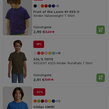
+5
Fruit of the Loom 61-033-0
Kinder Valueweight T-Shirt
Günstigste:
2,95 €
3,20 €
-18%
+18
SOL'S 11970
REGENT KIDS Kinder Rundhals T Shirt
Günstigste:
2,91 €
3,55 €
-20%
+12
Gildan GN181