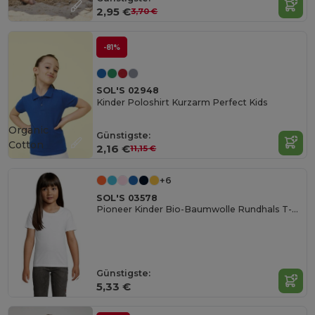
2,95 €
3,70 €
-81%
SOL'S 02948
Kinder Poloshirt Kurzarm Perfect Kids
Organic
Günstigste:
Cotton
2,16 €
11,15 €
+6
SOL'S 03578
Pioneer Kinder Bio-Baumwolle Rundhals T-Shirt
Günstigste:
5,33 €