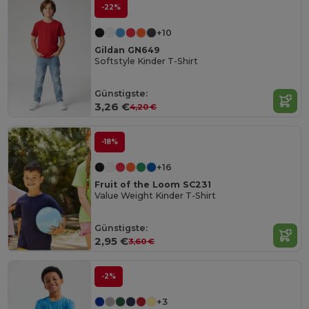
-22%
+10
Gildan GN649
Softstyle Kinder T-Shirt
Günstigste:
3,26 €
4,20 €
-18%
+16
Fruit of the Loom SC231
Value Weight Kinder T-Shirt
Günstigste:
2,95 €
3,60 €
-2%
+3