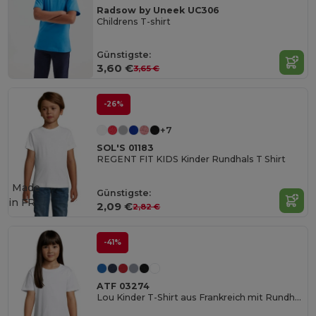
Radsow by Uneek UC306
Childrens T-shirt
Günstigste:
3,60 €
3,65 €
-26%
+7
SOL'S 01183
REGENT FIT KIDS Kinder Rundhals T Shirt
Made
Günstigste:
in
FR
2,09 €
2,82 €
-41%
ATF 03274
Lou Kinder T-Shirt aus Frankreich mit Rundhalsausschnitt