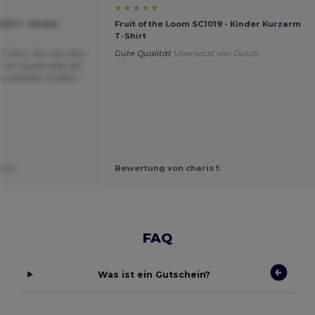
★ ★ ★ ★ ★
033-0 - Kinder
Fruit of the Loom SC1019 - Kinder Kurzarm
T-Shirt
T-Shirt. Mir war aber
Gute Qualität
Übersetzt von Dutch
s von ausserhalb der
reundlichen Grüßen.
t U.
Bewertung von charis f.
FAQ
Was ist ein Gutschein?