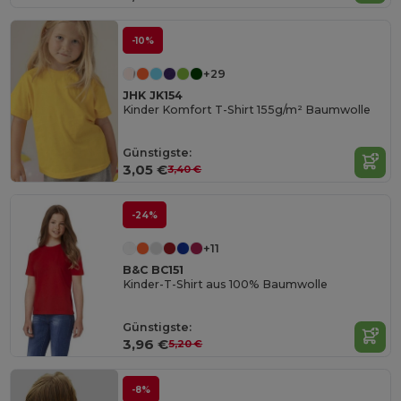
-10%
+29
JHK JK154
Kinder Komfort T-Shirt 155g/m² Baumwolle
Günstigste:
3,05 €
3,40 €
-24%
+11
B&C BC151
Kinder-T-Shirt aus 100% Baumwolle
Günstigste:
3,96 €
5,20 €
-8%