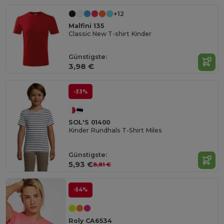
+12
Malfini 135
Classic New T-shirt Kinder
Günstigste:
3,98 €
-33%
SOL'S 01400
Kinder Rundhals T-Shirt Miles
Günstigste:
5,93 €
8,81 €
-54%
Roly CA6534