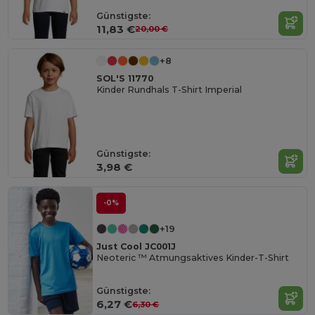
Günstigste:
11,83 €
20,00 €
+8
SOL'S 11770
Kinder Rundhals T-Shirt Imperial
Günstigste:
3,98 €
-0%
+19
Just Cool JC001J
Neoteric ™ Atmungsaktives Kinder-T-Shirt
Günstigste:
6,27 €
6,30 €