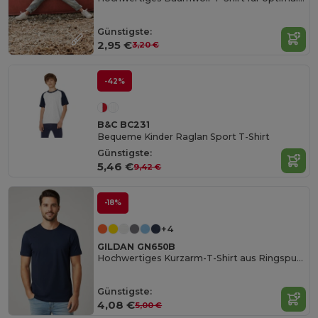
Günstigste:
2,95 €
3,20 €
-42%
B&C BC231
Bequeme Kinder Raglan Sport T-Shirt
Günstigste:
5,46 €
9,42 €
-18%
+4
GILDAN GN650B
Hochwertiges Kurzarm-T-Shirt aus Ringspun-Baumwolle
Günstigste:
4,08 €
5,00 €