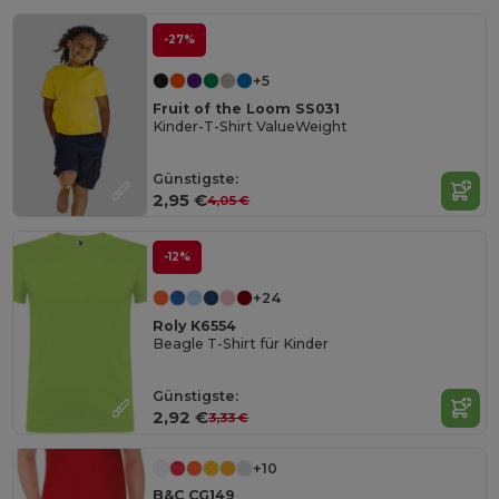
-27%
+5
Fruit of the Loom SS031
Kinder-T-Shirt ValueWeight
Günstigste:
2,95 €
4,05 €
-12%
+24
Roly K6554
Beagle T-Shirt für Kinder
Günstigste:
2,92 €
3,33 €
+10
B&C CG149