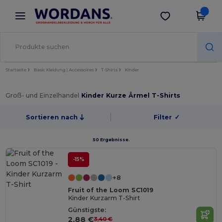
×
Wordans App
App holen
Bessere Preise in der App!
Startseite
Basic Kleidung | Accessoires
T-Shirts
Kinder
Groß- und Einzelhandel
Kinder Kurze Ärmel T-Shirts
Sortieren nach
Filter
✓
50 Ergebnisse.
-15%
+8
Fruit of the Loom SC1019
Kinder Kurzarm T-Shirt
Günstigste:
2,88 €
3,40 €