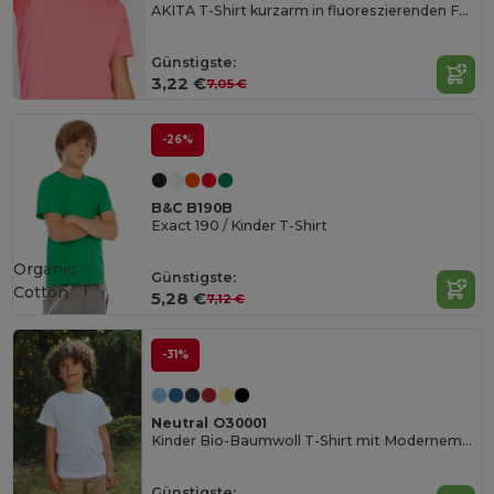
AKITA T-Shirt kurzarm in fluoreszierenden Farben
Günstigste:
3,22 €
7,05 €
-26%
B&C B190B
Exact 190 / Kinder T-Shirt
Organic
Günstigste:
Cotton
5,28 €
7,12 €
-31%
Neutral O30001
Kinder Bio-Baumwoll T-Shirt mit Modernem Schnitt
Günstigste: