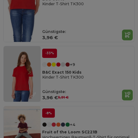
Kinder T-Shirt TK300
Günstigste:
3,96 €
-33%
+9
B&C Exact 150 Kids
Kinder T-Shirt TK300
Günstigste:
3,96 €
5,91 €
-8%
+4
Fruit of the Loom SC221B
Hochwertiges Baumwoll-T-Shirt für optimalen Druck