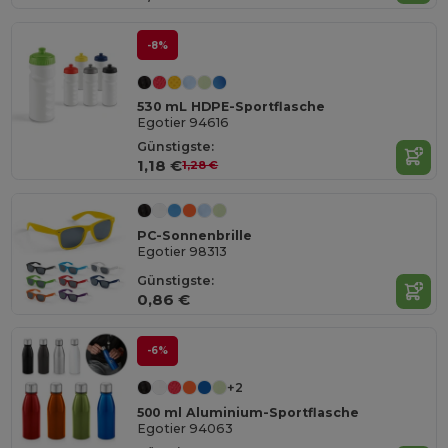
-8%
530 mL HDPE-Sportflasche
Egotier 94616
Günstigste:
1,18 €
1,28 €
PC-Sonnenbrille
Egotier 98313
Günstigste:
0,86 €
-6%
+2
500 ml Aluminium-Sportflasche
Egotier 94063