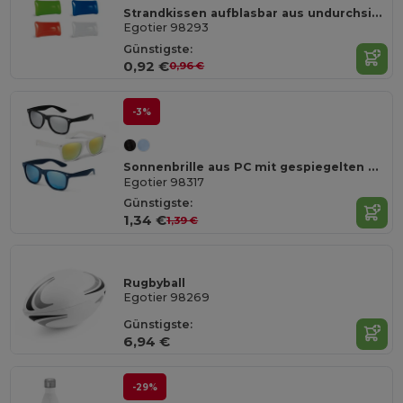
Strandkissen aufblasbar aus undurchsichtigem PVC
Egotier 98293
Günstigste:
0,92 €
0,96 €
-3%
Sonnenbrille aus PC mit gespiegelten Brillengläsern
Egotier 98317
Günstigste:
1,34 €
1,39 €
Rugbyball
Egotier 98269
Günstigste:
6,94 €
-29%