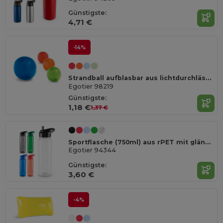
Günstigste:
4,71 €
-14%
Strandball aufblasbar aus lichtdurchlässigem PVC
Egotier 98219
Günstigste:
1,18 €
1,37 €
Sportflasche (750ml) aus rPET mit glänzender transluzenter Oberfläche
Egotier 94344
Günstigste:
3,60 €
-4%