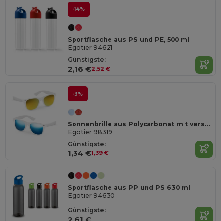
-14%
Sportflasche aus PS und PE, 500 ml
Egotier 94621
Günstigste:
2,16 €
2,52 €
-3%
Sonnenbrille aus Polycarbonat mit verspiegelten Brillengläsern
Egotier 98319
Günstigste:
1,34 €
1,39 €
Sportflasche aus PP und PS 630 ml
Egotier 94630
Günstigste:
2,61 €