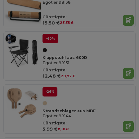
Egotier 98138
Günstigste:
15,50 €
23,35 €
-40%
Klappstuhl aus 600D
Egotier 98131
Günstigste:
12,48 €
20,92 €
-26%
Strandschläger aus MDF
Egotier 98144
Günstigste:
5,99 €
8,10 €