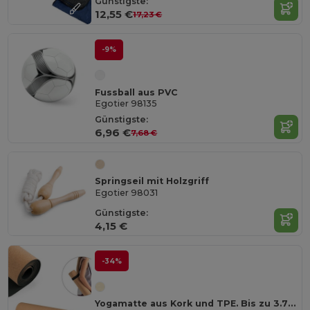
Günstigste:
12,55 €
17,23 €
-9%
Fussball aus PVC
Egotier 98135
Günstigste:
6,96 €
7,68 €
Springseil mit Holzgriff
Egotier 98031
Günstigste:
4,15 €
-34%
Yogamatte aus Kork und TPE. Bis zu 3.7 mm