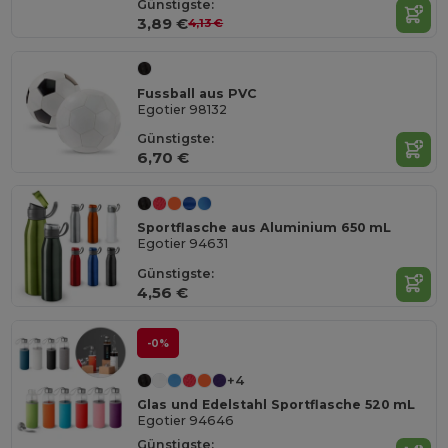
Günstigste:
3,89 €
4,13 €
Fussball aus PVC
Egotier 98132
Günstigste:
6,70 €
Sportflasche aus Aluminium 650 mL
Egotier 94631
Günstigste:
4,56 €
-0%
+4
Glas und Edelstahl Sportflasche 520 mL
Egotier 94646
Günstigste: