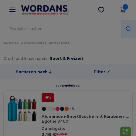
×
Wordans App
App holen
Bessere Preise in der App!
Startseite
Werbegeschenke
Sport & Freizeit
Groß- und Einzelhandel
Sport & Freizeit
Sortieren nach
Filter
✓
327 Ergebnisse.
-8%
+6
Aluminium-Sportflasche mit Karabiner 400 ml
Egotier 94601
Günstigste:
2,16 €
2,35 €