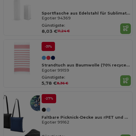
Sportflasche aus Edelstahl für Sublimation
Egotier 94369
Günstigste:
8,03 €
11,24 €
-31%
Strandtuch aus Baumwolle (70% recycelt) und Polyester (30% recycelt) (180 g/m²)
Egotier 99159
Günstigste:
5,78 €
8,36 €
-27%
Faltbare Picknick-Decke aus rPET und PEVA
Egotier 99162