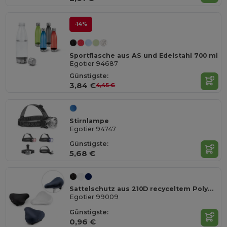
-14%
Sportflasche aus AS und Edelstahl 700 ml
Egotier 94687
Günstigste:
3,84 €
4,45 €
Stirnlampe
Egotier 94747
Günstigste:
5,68 €
Sattelschutz aus 210D recyceltem Polyester (100% rPET)
Egotier 99009
Günstigste:
0,96 €