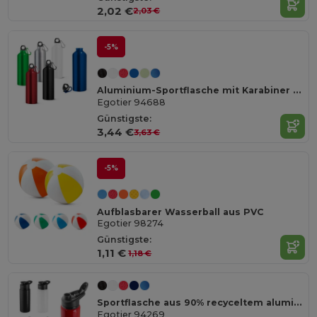
2,02 €
2,03 €
-5%
Aluminium-Sportflasche mit Karabiner 800 ml
Egotier 94688
Günstigste:
3,44 €
3,63 €
-5%
Aufblasbarer Wasserball aus PVC
Egotier 98274
Günstigste:
1,11 €
1,18 €
Sportflasche aus 90% recyceltem aluminium
Egotier 94269