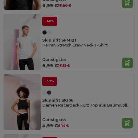
6,99 €
13,80 €
-48%
Skinnifit SFM121
Herren Stretch Crew Neck T-Shirt
Günstigste:
6,99 €
13,51 €
-39%
Skinnifit SK106
Damen Racerback Kurz Top aus Baumwollmischung
Günstigste:
4,99 €
8,14 €