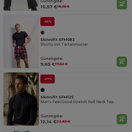
Günstigste:
10,57 €
18,35 €
-45%
Skinnifit SFM082
Shorts mit Tartanmuster
Günstigste:
9,65 €
17,62 €
-47%
Skinnifit SFM125
Men's Feel Good Stretch Roll Neck Top
Günstigste:
12,14 €
22,83 €