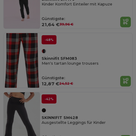
Kinder Komfort Einteiler mit Kapuze
Günstigste:
21,64 €
39,96 €
-48%
Skinnifit SFM083
Men's tartan lounge trousers
Günstigste:
12,87 €
24,52 €
-42%
SKINNIFIT SM428
Ausgestellte Leggings für Kinder