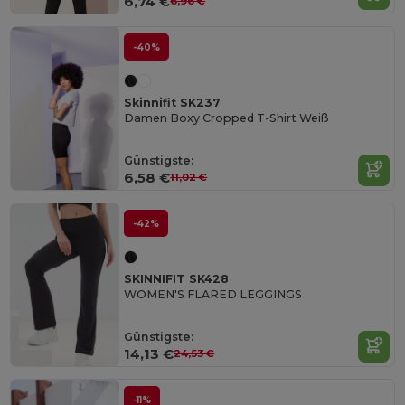
6,74 €
6,96 €
-40%
Skinnifit SK237
Damen Boxy Cropped T-Shirt Weiß
Günstigste:
6,58 €
11,02 €
-42%
SKINNIFIT SK428
WOMEN'S FLARED LEGGINGS
Günstigste:
14,13 €
24,53 €
-11%