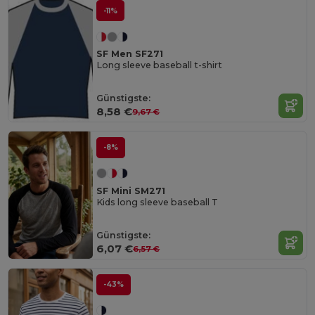
-11%
SF Men SF271
Long sleeve baseball t-shirt
Günstigste:
8,58 €
9,67 €
-8%
SF Mini SM271
Kids long sleeve baseball T
Günstigste:
6,07 €
6,57 €
-43%