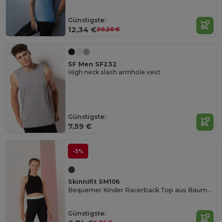
Günstigste:
12,34 €
20,20 €
SF Men SF232
High neck slash armhole vest
Günstigste:
7,59 €
-3%
Skinnifit SM106
Bequemer Kinder Racerback Top aus Baumwolle
Günstigste: