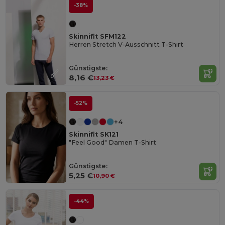
-38%
Skinnifit SFM122
Herren Stretch V-Ausschnitt T-Shirt
Günstigste:
8,16 €
13,23 €
-52%
+4
Skinnifit SK121
"Feel Good" Damen T-Shirt
Günstigste:
5,25 €
10,90 €
-44%