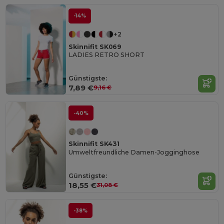
-14%
+2
Skinnifit SK069
LADIES RETRO SHORT
Günstigste:
7,89 €
9,16 €
-40%
Skinnifit SK431
Umweltfreundliche Damen-Jogginghose
Günstigste:
18,55 €
31,08 €
-38%