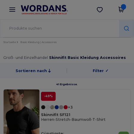
×
Wordans App
App holen
Bessere Preise in der App!
Startseite
Basic Kleidung | Accessoires
Groß- und Einzelhandel
Skinnifit Basic Kleidung Accessoires
Sortieren nach
Filter
✓
41 Ergebnisse.
-49%
+3
Skinnifit SF121
Herren-Stretch-Baumwoll-T-Shirt
Günstigste: