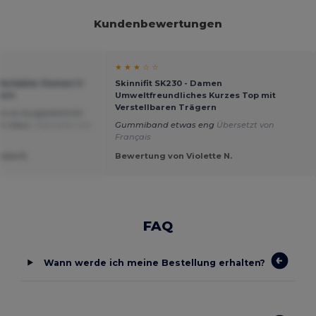
Kundenbewertungen
★ ★ ★ ☆ ☆
mfortabler Damen V-
Skinnifit SK230 - Damen
hirt
Umweltfreundliches Kurzes Top mit
Verstellbaren Trägern
ts ist ausgezeichnet.
er Haut.
Übersetzt von
Gummiband etwas eng
Übersetzt von
Français
nna K.
Bewertung von Violette N.
FAQ
Wann werde ich meine Bestellung erhalten?