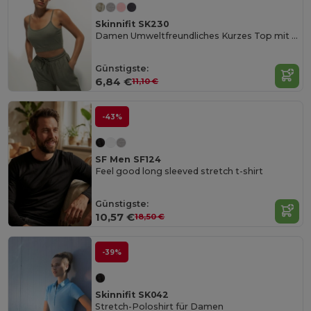
Skinnifit SK230
Damen Umweltfreundliches Kurzes Top mit Verstellbaren Trägern
Günstigste:
6,84 €
11,10 €
-43%
SF Men SF124
Feel good long sleeved stretch t-shirt
Günstigste:
10,57 €
18,50 €
-39%
Skinnifit SK042
Stretch-Poloshirt für Damen