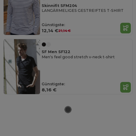
Skinnifit SFM204
LANGÄRMELIGES GESTREIFTES T-SHIRT
Günstigste:
12,14 €
21,14 €
SF Men SF122
Men's feel good stretch v-neck t-shirt
Günstigste:
8,16 €