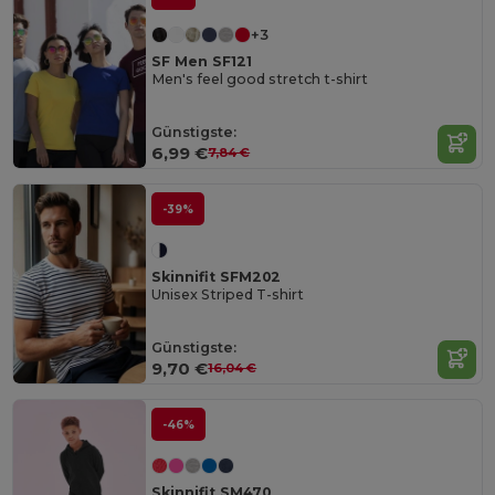
+3
SF Men SF121
Men's feel good stretch t-shirt
Günstigste:
6,99 €
7,84 €
-39%
Skinnifit SFM202
Unisex Striped T-shirt
Günstigste:
9,70 €
16,04 €
-46%
Skinnifit SM470