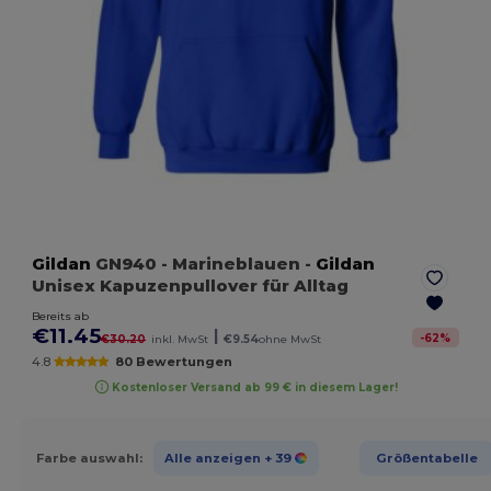
Gildan
GN940
- Marineblauen
-
Gildan
Unisex Kapuzenpullover für Alltag
Bereits ab
€11.45
|
-
62
%
€30.20
inkl. MwSt
€9.54
ohne MwSt
4.8
80 Bewertungen
Kostenloser Versand ab 99 € in diesem Lager!
Farbe auswahl:
Alle anzeigen
+ 39
Größentabelle