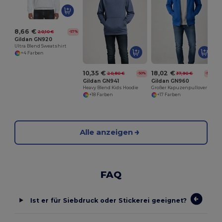
8,66 €
20,10 €
-57%
Gildan GN920
Ultra Blend Sweatshirt
+4 Farben
10,35 €
18,02 €
20,80 €
37,90 €
-50%
-52%
Gildan GN941
Gildan GN960
Heavy Blend Kids Hoodie
Großer Kapuzenpullover mit Reißverschluss
+18 Farben
+17 Farben
Alle anzeigen
FAQ
Ist er für Siebdruck oder Stickerei geeignet?