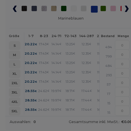
Marineblauen
1-7
8-23
24-71
72-143
144-287
288 +
Mehr
Größe
Bestand
Menge
+
20.22
17.43
14.14
13.25
12.35
11.45
€
€
€
€
€
€
S
494
+
20.22
17.43
14.14
13.25
12.35
11.45
€
€
€
€
€
€
M
799
+
20.22
17.43
14.14
13.25
12.35
11.45
€
€
€
€
€
€
L
484
+
20.22
17.43
14.14
13.25
12.35
11.45
€
€
€
€
€
€
XL
293
+
20.22
17.43
14.14
13.25
12.35
11.45
€
€
€
€
€
€
2XL
57
+
28.55
24.62
19.97
18.71
17.44
16.18
€
€
€
€
€
€
3XL
17
+
28.55
24.62
19.97
18.71
17.44
16.18
€
€
€
€
€
€
4XL
15
+
28.55
24.62
19.97
18.71
17.44
16.18
€
€
€
€
€
€
5XL
15
Auswahlen:
0
Gesamtsumme inkl. MwSt.:
€0.0