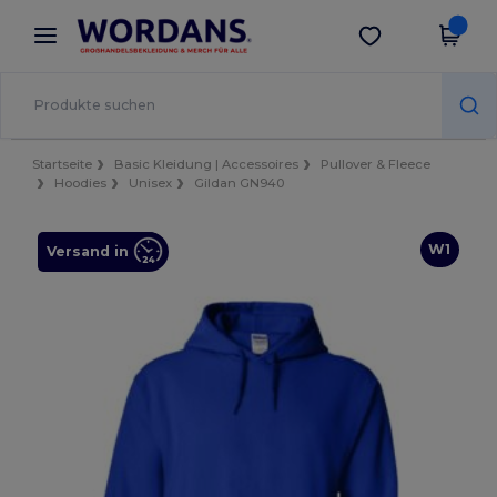
×
Wordans App
App holen
Bessere Preise in der App!
Startseite
Basic Kleidung | Accessoires
Pullover & Fleece
Hoodies
Unisex
Gildan GN940
W1
Versand in