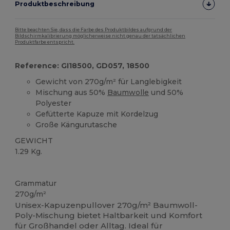
Produktbeschreibung
Bitte beachten Sie, dass die Farbe des Produktbildes aufgrund der
Bildschirmkalibrierung möglicherweise nicht genau der tatsächlichen
Produktfarbe entspricht.
Reference: GI18500, GD057, 18500
Gewicht von 270g/m² für Langlebigkeit
Mischung aus 50%
Baumwolle
und 50%
Polyester
Gefütterte Kapuze mit Kordelzug
Große Kängurutasche
GEWICHT
1.29 Kg.
Anpassbar
Grammatur
270g/m²
Unisex-Kapuzenpullover 270g/m² Baumwoll-
Poly-Mischung bietet Haltbarkeit und Komfort
für Großhandel oder Alltag. Ideal für