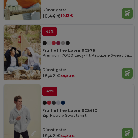
Günstigste:
10,44 €
19,13 €
-53%
Fruit of the Loom SC375
Premium 70/30 Lady-Fit Kapuzen-Sweat-Jacke
Günstigste:
18,42 €
38,80 €
-49%
Fruit of the Loom SC361C
Zip Hoodie Sweatshirt
Günstigste:
18,42 €
36,20 €