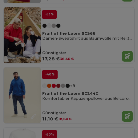
-53%
Fruit of the Loom SC366
Damen-Sweatshirt aus Baumwolle mit Reißverschluss
Günstigste:
17,28 €
36,40 €
-40%
+8
Fruit of the Loom SC244C
Komfortabler Kapuzenpullover aus Belcoro® Garn
Günstigste:
11,10 €
18,60 €
-50%