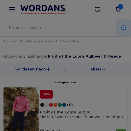
×
Wordans App
App holen
Bessere Preise in der App!
Startseite
Basic Kleidung | Accessoires
Pullover & Fleece
Groß- und Einzelhandel
Fruit of the Loom Pullover & Fleece
Sortieren nach
Filter
✓
66 Ergebnisse.
-51%
+18
Fruit of the Loom SC270
Herren-Sweatshirt aus Baumwolle mit Kapuze
Günstigste: