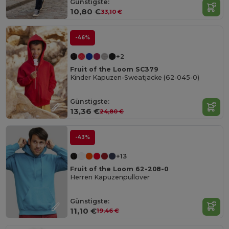
Günstigste:
10,80 €
33,10 €
-46%
+2
Fruit of the Loom SC379
Kinder Kapuzen-Sweatjacke (62-045-0)
Günstigste:
13,36 €
24,80 €
-43%
+13
Fruit of the Loom 62-208-0
Herren Kapuzenpullover
Günstigste:
11,10 €
19,46 €