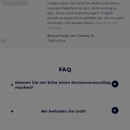
! Passt optimal!
tragen lässt. Der Stoff ist weich und warm,
und die Passform ist gut, ohne zu eng zu
sein. Auch nach mehrmaligem Tragen
behält es seine Form perfekt bei. Ich bin sehr
zufrieden mit diesem Kauf.
Übersetzt von
Français
Bewertung von Tommy R.
t U.
Catch Plus
FAQ
Können Sie mir bitte einen Kostenvoranschlag
machen?
Wo befinden Sie sich?