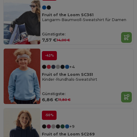
Fruit of the Loom SC361
Langarm-Baumwoll-Sweatshirt für Damen
Günstigste:
7,57 €
14,00 €
-42%
+4
Fruit of the Loom SC351
Kinder-Rundhals-Sweatshirt
Günstigste:
6,86 €
11,80 €
-50%
+9
Fruit of the Loom SC269