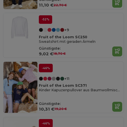
11,10 €
22,70 €
-52%
+9
Fruit of the Loom SC250
Sweatshirt mit geraden Ärmeln
Günstigste:
9,02 €
18,70 €
-46%
+11
Fruit of the Loom SC371
Kinder Kapuzenpullover aus Baumwollmischung
Günstigste:
10,31 €
19,20 €
-46%