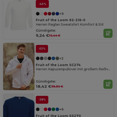
-40%
+9
Fruit of the Loom 62-216-0
Herren Raglan Sweatshirt Komfort & Stil
Günstigste:
9,24 €
15,44 €
-53%
+2
Fruit of the Loom SC274
Herren Kapuzenpullover mit großem Reißverschluss
Günstigste:
18,42 €
38,80 €
-38%
+6
Fruit of the Loom SS270