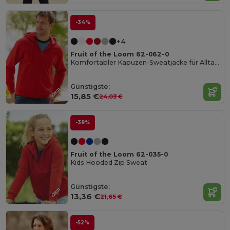
-34%
+4
Fruit of the Loom 62-062-0
Komfortabler Kapuzen-Sweatjacke für Alltag und Freizeit
Günstigste:
15,85 €
24,03 €
-38%
Fruit of the Loom 62-035-0
Kids Hooded Zip Sweat
Günstigste:
13,36 €
21,65 €
-52%