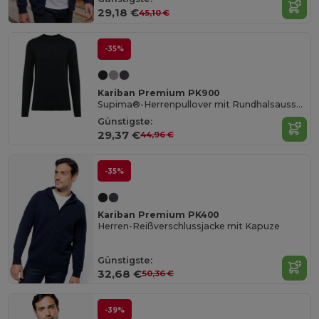
29,18 €
45,10 €
-35%
Kariban Premium PK900
Supima®-Herrenpullover mit Rundhalsausschnitt
Günstigste:
29,37 €
44,96 €
-35%
Kariban Premium PK400
Herren-Reißverschlussjacke mit Kapuze
Günstigste:
32,68 €
50,36 €
-39%