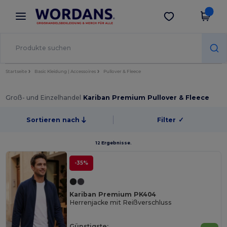
×
Wordans App
App holen
Bessere Preise in der App!
Startseite
Basic Kleidung | Accessoires
Pullover & Fleece
Groß- und Einzelhandel
Kariban Premium Pullover & Fleece
Sortieren nach
Filter
✓
12 Ergebnisse.
-35%
Kariban Premium PK404
Herrenjacke mit Reißverschluss
Günstigste: