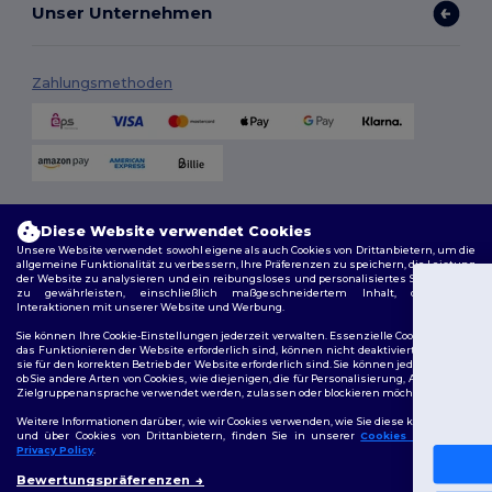
Unser Unternehmen
Zahlungsmethoden
Versandmethoden
Diese Website verwendet Cookies
Unsere Website verwendet sowohl eigene als auch Cookies von Drittanbietern, um die
allgemeine Funktionalität zu verbessern, Ihre Präferenzen zu speichern, die Leistung
der Website zu analysieren und ein reibungsloses und personalisiertes Surferlebnis
zu gewährleisten, einschließlich maßgeschneidertem Inhalt, optimierten
Interaktionen mit unserer Website und Werbung.
Du hast 10€
Sie können Ihre Cookie-Einstellungen jederzeit verwalten. Essenzielle Cookies, die für
Rabatt erhalten
das Funktionieren der Website erforderlich sind, können nicht deaktiviert werden, da
sie für den korrekten Betrieb der Website erforderlich sind. Sie können jedoch wählen,
Folge uns
ob Sie andere Arten von Cookies, wie diejenigen, die für Personalisierung, Analyse und
Zielgruppenansprache verwendet werden, zulassen oder blockieren möchten.
Um deinen Rabatt zu sichern, sag un
Für wen kaufst du ein?
Weitere Informationen darüber, wie wir Cookies verwenden, wie Sie diese kontrollieren
und über Cookies von Drittanbietern, finden Sie in unserer
Cookies Policy
und
Privacy Policy
.
2026. Alle Rechte vorbehalten
Privat
👋
Hallo
Bewertungspräferenzen
Allgemeine Geschäftsbedingungen
|
Personalisierungsrichtlinien
|
Wenn Sie Fragen oder