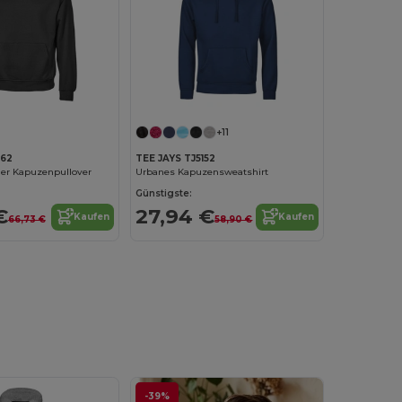
+11
162
TEE JAYS TJ5152
ner Kapuzenpullover
Urbanes Kapuzensweatshirt
Günstigste:
€
27,94 €
Kaufen
Kaufen
66,73 €
58,90 €
-39%