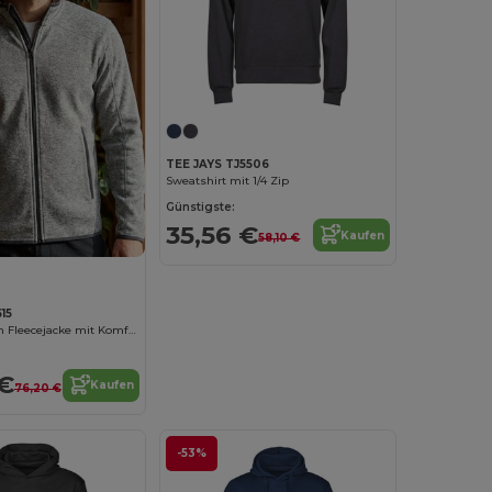
TEE JAYS TJ5506
Sweatshirt mit 1/4 Zip
Günstigste:
35,56 €
Kaufen
58,10 €
15
Tee Jays Herren Fleecejacke mit Komfort und Stil
 €
Kaufen
76,20 €
-53%