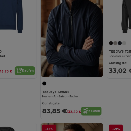
50
TEE JAYS TJ5
hirt
Lockerer urba
Günstigste:
33,02 
Kaufen
43,70 €
Tee Jays TJ9606
Herren-All-Saison-Jacke
Günstigste:
83,85 €
Kaufen
132,40 €
-32%
-39%