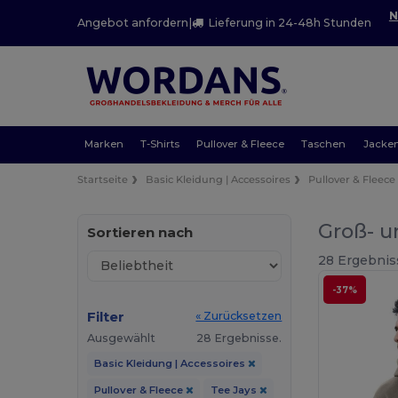
N
Angebot anfordern
|
Lieferung in 24-48h Stunden
Marken
T-Shirts
Pullover & Fleece
Taschen
Jacke
Startseite
Basic Kleidung | Accessoires
Pullover & Fleece
Groß- u
Sortieren nach
28 Ergebnis
-37%
Filter
« Zurücksetzen
Ausgewählt
28 Ergebnisse.
Basic Kleidung | Accessoires
Pullover & Fleece
Tee Jays