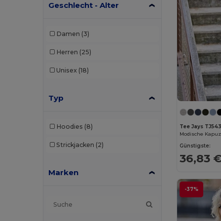
Geschlecht - Alter
Damen
(3)
Herren
(25)
Unisex
(18)
Typ
Hoodies
(8)
Tee Jays TJ54
Strickjacken
(2)
Günstigste:
36,83 
Marken
-37%