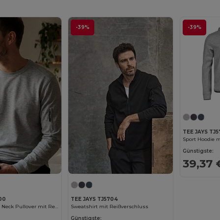
-39%
-39%
TEE JAYS TJ5
Sport Hoodie m
Günstigste:
39,37 
00
TEE JAYS TJ5704
Sportlicher Crew Neck Pullover mit Reißverschlusstasche
Sweatshirt mit Reißverschluss
Günstigste: