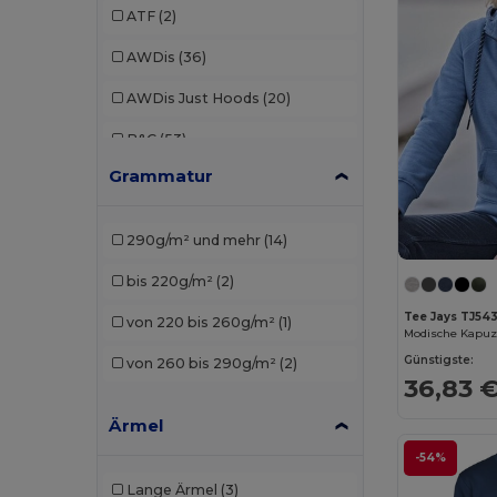
ATF
(2)
AWDis
(36)
AWDis Just Hoods
(20)
B&C
(53)
Grammatur
B&C Pro
(1)
Babybugz
(4)
290g/m² und mehr
(14)
Bella+Canvas
(7)
bis 220g/m²
(2)
Black&Match
(2)
Tee Jays TJ54
von 220 bis 260g/m²
(1)
Build Your Brand
(37)
Günstigste:
von 260 bis 290g/m²
(2)
36,83 
Carhartt
(2)
Ärmel
Ecologie
(6)
-54%
Elevate
(2)
Lange Ärmel
(3)