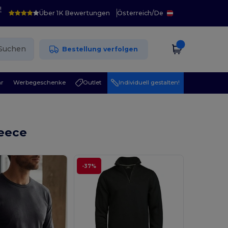
!
Über 1K Bewertungen
Österreich
/
De
Suchen
Bestellung verfolgen
r
Werbegeschenke
Outlet
Individuell gestalten!
leece
-37%