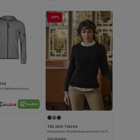
-37%
706
it Reißverschluss
€
Kaufen
64,20 €
TEE JAYS TJ6006
Klassischer Rundhalsausschnitt für Frauen
Günstigste: