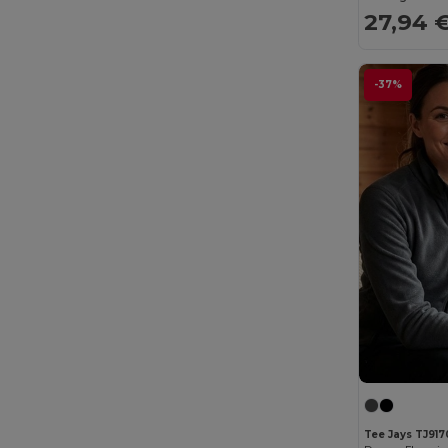
27,94 
Result
(6)
Rimeck
(4)
-37%
Roly
(30)
Roly Sport
(4)
Russell
(32)
Russell Collection
(9)
SF Men
(4)
SF Women
(1)
Skinnifit
(2)
SOL'S
(53)
Spasso
(4)
Tee Jays TJ917
Spiro
(2)