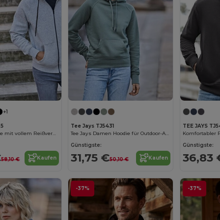
+1
35
Tee Jays TJ5431
TEE JAYS TJ
Modische Kapuze mit vollem Reißverschluss Männer
Tee Jays Damen Hoodie für Outdoor-Abenteuer
Günstigste:
Günstigste:
€
31,75 €
36,83 
Kaufen
Kaufen
58,10 €
50,10 €
-37%
-37%