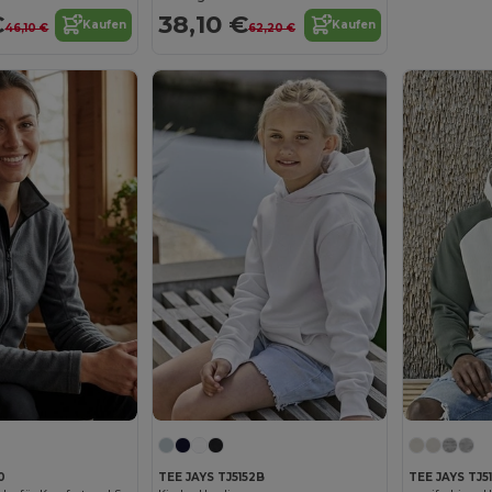
€
38,10 €
Kaufen
Kaufen
46,10 €
62,20 €
0
TEE JAYS TJ5152B
TEE JAYS TJ5