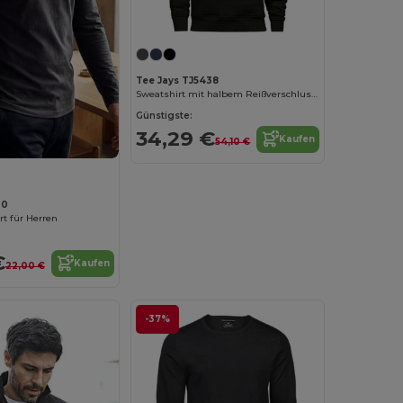
Tee Jays TJ5438
Sweatshirt mit halbem Reißverschluss Männer
Günstigste:
34,29 €
Kaufen
54,10 €
30
t für Herren
€
Kaufen
22,00 €
-37%