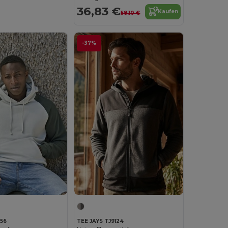
36,83 €
Kaufen
58,10 €
-37%
156
TEE JAYS TJ9124