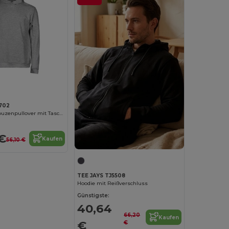
702
Sportlicher Kapuzenpullover mit Taschen
€
Kaufen
56,10 €
TEE JAYS TJ5508
Hoodie mit Reißverschluss
Günstigste:
40,64
66,20
Kaufen
€
€