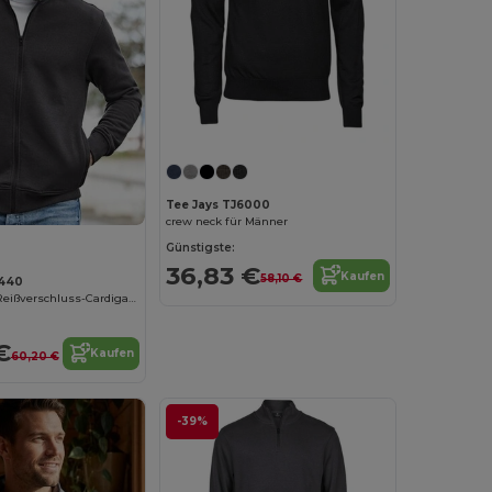
Tee Jays TJ6000
crew neck für Männer
Günstigste:
36,83 €
Kaufen
58,10 €
5440
Komfortabler Reißverschluss-Cardigan aus Baumwollmischung
€
Kaufen
60,20 €
-39%