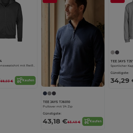
54
TEE JAYS TJ5
Urbanes Kapuzensweatshirt mit Reißverschluss
Günstigste:
€
34,29 
Kaufen
69,03 €
TEE JAYS TJ6010
Pullover mit 1/4 Zip
Günstigste:
43,18 €
Kaufen
63,40 €