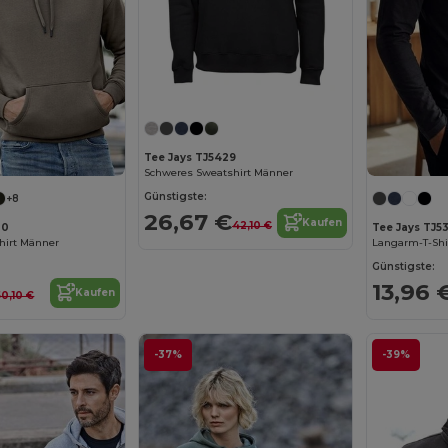
Tee Jays TJ5429
Schweres Sweatshirt Männer
Günstigste:
+8
26,67 €
Kaufen
42,10 €
30
Tee Jays TJ5
irt Männer
Langarm-T-Shir
Günstigste:
13,96 
Kaufen
50,10 €
-37%
-39%