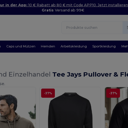
ur in der App:
10 € Rabatt ab 80 € mit Code APP10. Jetzt installieren
Gratis
Versand ab 99€
n
Caps und Mützen
Hemden
Arbeitskleidung
Sportkleidung
Meh
nd Einzelhandel
Tee Jays Pullover & F
se.
-37%
-37%