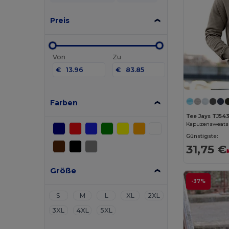
Preis
Von
Zu
€
€
Farben
Tee Jays TJ54
Kapuzensweatsh
Günstigste:
31,75 €
Größe
-37%
S
M
L
XL
2XL
3XL
4XL
5XL