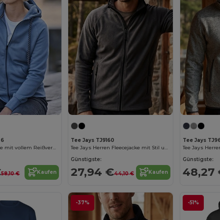
36
Tee Jays TJ9160
Tee Jays TJ96
Modische Kapuze mit vollem Reißverschluss Women
Tee Jays Herren Fleecejacke mit Stil und Komfort
Günstigste:
Günstigste:
€
27,94 €
48,27
Kaufen
Kaufen
58,10 €
44,10 €
-37%
-51%