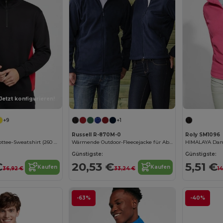
Jetzt konfigurieren!
+9
+1
Russell R-870M-0
Roly SM1096
Zweifarbiges Frottee-Sweatshirt (260 g/m²), aus Polyester (65 %) und Baumwolle (35 %)
Wärmende Outdoor-Fleecejacke für Abenteuer
Günstigste:
Günstigste:
€
20,53 €
5,51 €
Kaufen
Kaufen
36,92 €
33,24 €
14
-63%
-40%