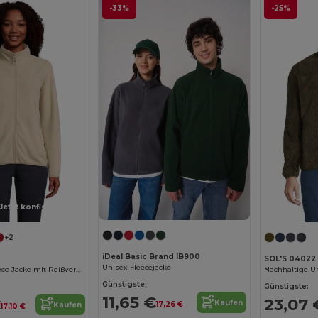
-33%
-25%
Jetzt konfigurieren!
+2
iDeal Basic Brand IB900
SOL'S 04022
Unisex Fleecejacke
Damen Microfleece Jacke mit Reißverschluss
Günstigste:
Günstigste:
11,65 €
€
23,07 
Kaufen
17,26 €
Kaufen
17,10 €