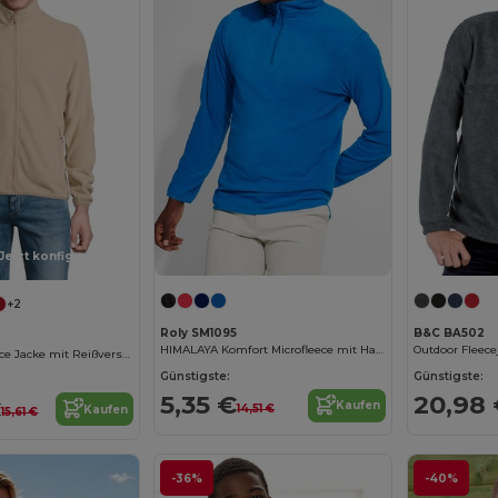
Jetzt konfigurieren!
+2
Roly SM1095
B&C BA502
HIMALAYA Komfort Microfleece mit Halbreißverschluss
Herren Microfleece Jacke mit Reißverschluss
Günstigste:
Günstigste:
5,35 €
20,98
€
Kaufen
14,51 €
Kaufen
15,61 €
-36%
-40%