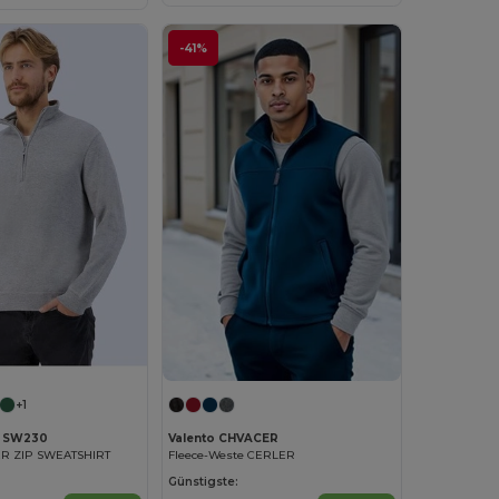
-41%
+1
 SW230
Valento CHVACER
R ZIP SWEATSHIRT
Fleece-Weste CERLER
Günstigste: