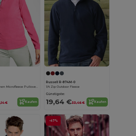
Russell R-874M-0
HIMALAYA Damen Microfleece Pullover mit Halbreißverschluss
1/4 Zip Outdoor Fleece
Günstigste:
19,64 €
Kaufen
Kaufen
,14 €
33,46 €
-47%