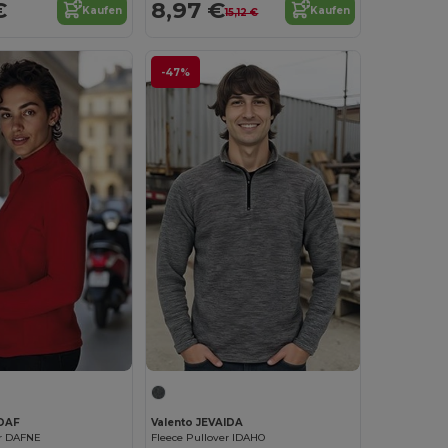
€
8,97 €
Kaufen
Kaufen
15,12 €
-47%
ADAF
Valento JEVAIDA
er DAFNE
Fleece Pullover IDAHO