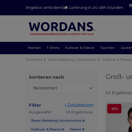
N
Angebot anfordern
|
Lieferung in 24-48h Stunden
Marken
T-Shirts
Pullover & Fleece
Taschen
Jacke
Startseite
Basic Kleidung | Accessoires
Pullover & Fleece
Groß- u
Sortieren nach
53 Ergebnis
Filter
« Zurücksetzen
-45%
Ausgewählt
53 Ergebnisse.
Basic Kleidung | Accessoires
Pullover & Fleece
Fleece