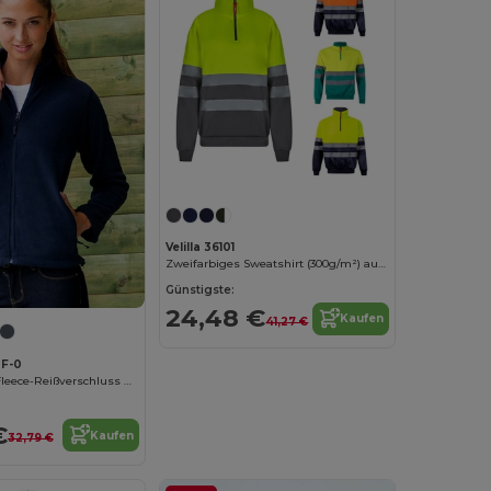
Velilla 36101
Zweifarbiges Sweatshirt (300g/m²) aus Polyester-Fleece (100%)
Günstigste:
24,48 €
Kaufen
41,27 €
0F-0
Komfortabler Fleece-Reißverschluss mit Seitentaschen
€
Kaufen
32,79 €