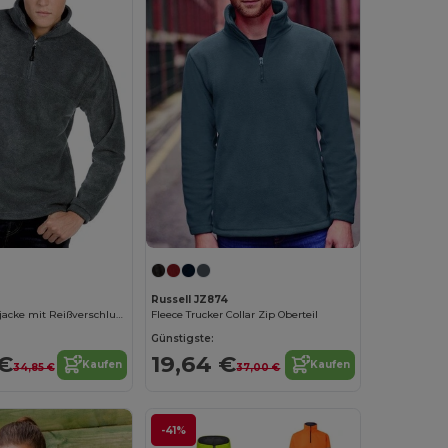
Russell JZ874
Outdoor Fleecejacke mit Reißverschluss und Taschen
Fleece Trucker Collar Zip Oberteil
Günstigste:
 €
19,64 €
Kaufen
Kaufen
34,85 €
37,00 €
-41%