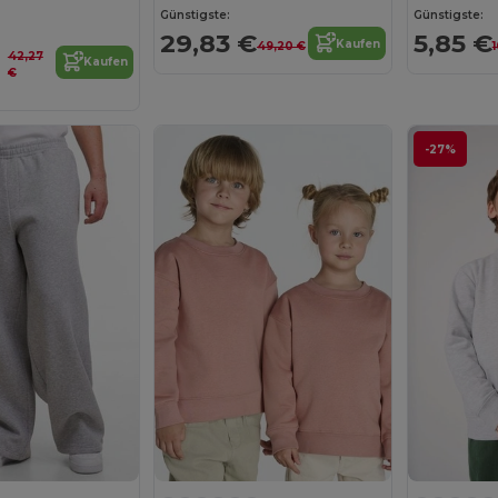
Günstigste:
Günstigste:
29,83 €
5,85 €
Kaufen
49,20 €
42,27
Kaufen
€
-27%