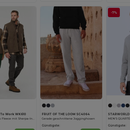
-7%
 To Work WK610
FRUIT OF THE LOOM SC4064
STARWORLD
Bodywärmer aus Fleece mit Sherpa-Innenseite, Unisex
Gerade geschnittene Jogginghosen
MEN’S QUARTE
Günstigste:
Günstigste: