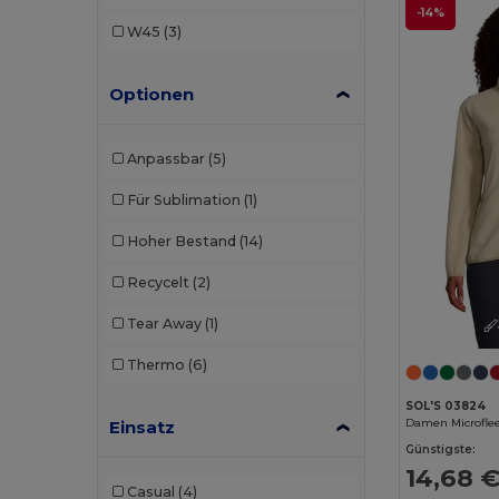
NEW MORNING STUDIOS
(1)
-14%
W45
(3)
Regatta
(5)
Optionen
Result
(1)
Roly
(2)
Anpassbar
(5)
Roly Sport
(2)
Für Sublimation
(1)
Russell
(5)
Hoher Bestand
(14)
SOL'S
(3)
Recycelt
(2)
Starworld
(1)
Tear Away
(1)
Stedman
(1)
Thermo
(6)
Valento
(7)
SOL'S 03824
Velilla
(3)
Einsatz
Günstigste:
WK. Designed To Work
(3)
14,68 
Casual
(4)