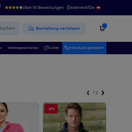
!
Über 1K Bewertungen
Österreich
/
De
Suchen
Bestellung verfolgen
r
Werbegeschenke
Outlet
Individuell gestalten!
1
2
-41%