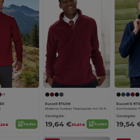
+1
TRE
Russell 8740M
Russell R-87
G
Moderne Outdoor Fleecejacke mit 1/4 Reißverschluss
Günstigste:
Günstigste:
19,64 €
19,54 
Kaufen
Kaufen
,29 €
30,67 €