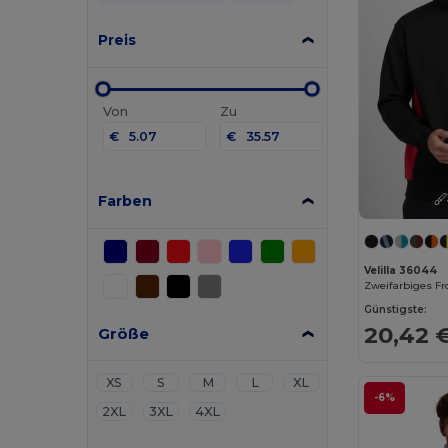
Preis
Von
Zu
€
€
Farben
Velilla 36044
Günstigste:
20,42 
Größe
XS
S
M
L
XL
-6%
2XL
3XL
4XL