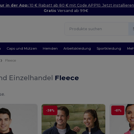
ur in der App:
10 € Rabatt ab 80 € mit Code APP10. Jetzt installieren
Gratis
Versand ab 99€
n
Caps und Mützen
Hemden
Arbeitskleidung
Sportkleidung
Meh
Fleece
nd Einzelhandel
Fleece
se.
-38%
-61%