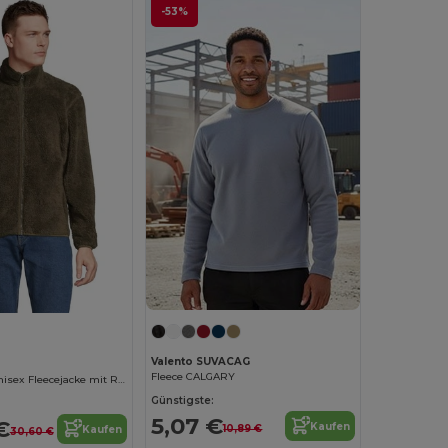
-53%
Valento SUVACAG
Fleece CALGARY
Nachhaltige Unisex Fleecejacke mit Reißverschluss
Günstigste:
5,07 €
€
Kaufen
10,89 €
Kaufen
30,60 €