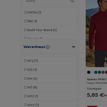
AWDis
(1)
B&C
(1)
Build Your Brand
(2)
Elevate
(1)
Warenhaus
Fruit of the Loom
(4)
Gildan
(1)
W1
(27)
iDeal Basic Brand
(3)
W2
(3)
JHK
(2)
W4
(4)
Valento FPVA
K-up
(1)
Fleece TREKKIN
W5
(8)
Günstigste:
Kariban
(1)
5,85 €
10
W32
(1)
Neutral
(2)
W40
(7)