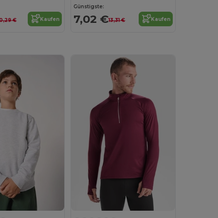
Günstigste:
7,02 €
Kaufen
Kaufen
10,29 €
13,31 €