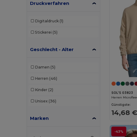
Druckverfahren
Digitaldruck
(1)
Stickerei
(5)
Geschlecht - Alter
Damen
(5)
Herren
(46)
Kinder
(2)
SOL'S 03823
Unisex
(36)
Günstigste:
14,68 
Marken
-43%