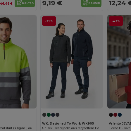
9,19 €
12,24 
Kaufen
Kaufen
46,46 €
-39%
-43%
WK. Designed To Work WK905
Valento JEV
Zweifarbiges Sweatshirt (300g/m²) aus Polyester-Fleece (100%)
Unisex Fleecejacke aus recyceltem Polyester mit Reißverschluss
Fleece Pullov