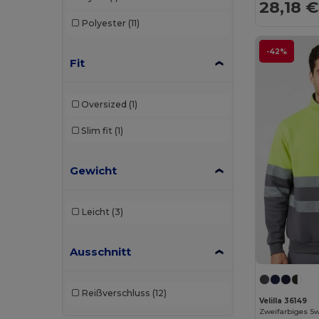
28,18 €
Polyester
(11)
-42%
Fit
Oversized
(1)
Slim fit
(1)
Gewicht
Leicht
(3)
Ausschnitt
Reißverschluss
(12)
Velilla 36149