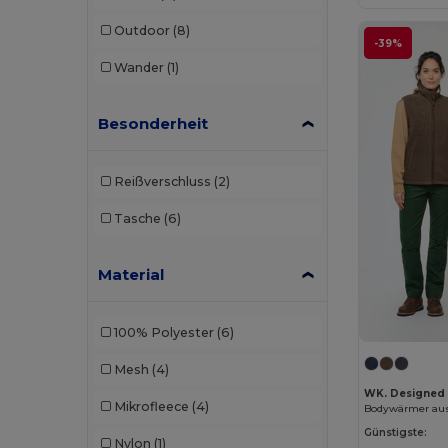
Outdoor
(8)
-39%
Wander
(1)
Besonderheit
Reißverschluss
(2)
Tasche
(6)
Material
100% Polyester
(6)
Mesh
(4)
WK. Designed
Mikrofleece
(4)
Günstigste:
Nylon
(1)