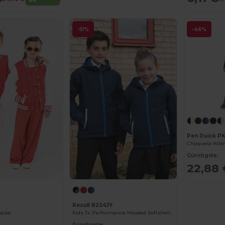
-51%
-46%
Pen Duick P
Chaqueta Atlan
Günstigste:
22,88 
Result R224JY
Jacke
Kids Tx Performance Hooded Softshell Jacket
Günstigste: