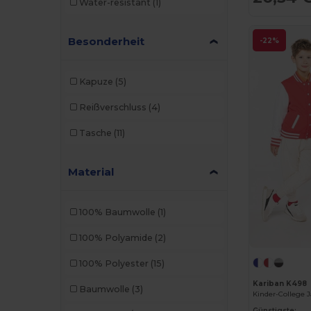
Water-resistant
(1)
Besonderheit
-22%
Kapuze
(5)
Reißverschluss
(4)
Tasche
(11)
Material
100% Baumwolle
(1)
100% Polyamide
(2)
100% Polyester
(15)
Kariban K498
Baumwolle
(3)
Kinder-College 
Günstigste: