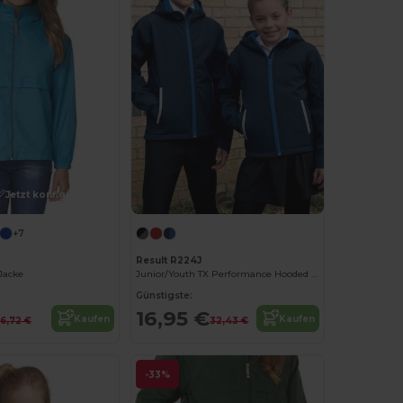
Jetzt konfigurieren!
+7
Result R224J
 Jacke
Junior/Youth TX Performance Hooded Soft Shell Jacke
Günstigste:
16,95 €
Kaufen
Kaufen
16,72 €
32,43 €
-33%