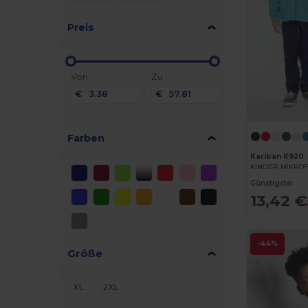
Preis
Von
Zu
€
€
Farben
Kariban K920
KINDER MIKROF
Günstigste:
13,42 €
-44%
Größe
XL
2XL