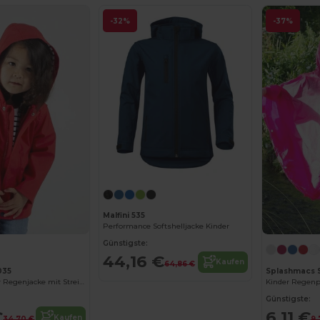
-32%
-37%
Malfini 535
Performance Softshelljacke Kinder
Günstigste:
44,16 €
Kaufen
64,86 €
035
Splashmacs 
Larkwood Kinder Regenjacke mit Streifenfutter
Günstigste:
€
6,11 €
Kaufen
34,70 €
9,