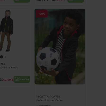
-40%
+1
K767
tic Para Niños
€
Kaufen
42,40 €
REGATTA RGA735
Kinder-Softshell-Jacke
Günstigste: