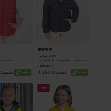
Kariban K6112
r Steppweste
Leichte Kinder Steppjacke mit Kapuze
Günstigste:
€
31,51 €
Kaufen
Kaufen
41,48 €
46,29 €
-49%