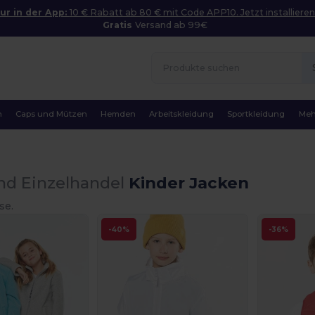
ur in der App:
10 € Rabatt ab 80 € mit Code APP10. Jetzt installieren
Gratis
Versand ab 99€
n
Caps und Mützen
Hemden
Arbeitskleidung
Sportkleidung
Meh
nd Einzelhandel
Kinder Jacken
se.
-40%
-36%