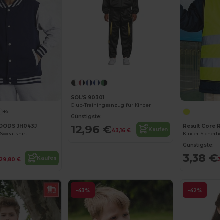
SOL'S 90301
Club-Trainingsanzug für Kinder
+5
Günstigste:
12,96 €
OODS JH043J
Result Core 
Kaufen
43,16 €
-Sweatshirt
Günstigste:
3,38 €
Kaufen
29,80 €
-43%
-42%