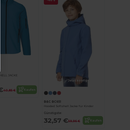
-46%
2
HELL JACKE
Jetzt konfigurieren!
€
Kaufen
40,85 €
B&C BC651
Hooded Softshell Jacke für Kinder
Günstigste:
32,57 €
Kaufen
59,96 €