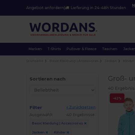
N
Angebot anfordern
|
Lieferung in 24-48h Stunden
Marken
T-Shirts
Pullover & Fleece
Taschen
Jacke
Startseite
Basic Kleidung | Accessoires
Jacken
Kinder
Groß- u
Sortieren nach
40 Ergebnis
-42%
Filter
« Zurücksetzen
Ausgewählt
40 Ergebnisse.
Basic Kleidung | Accessoires
Jacken
Kinder