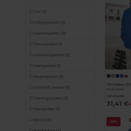
3 in 1
(1)
Collegejacken
(2)
Daunenjacken
(3)
Fleecejacken
(1)
Isolationsjacken
(2)
Jeansjacken
(1)
Regenjacken
(5)
TH Clothes 30
Softshell-Jacken
(11)
Kinderjacke
Günstigste:
Trainingsjacken
(2)
31,41 €
4
Warnjacken
(1)
Weste
(5)
-38%
Windjacken
(4)