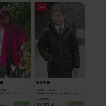
-42%
SL019
RESULT R233J
Kinder Regenponcho aus PVC für Outdoor-Abenteuer
Reflektierende Leichte Polyesterjacke mit Kapuze
Günstigste:
18,77 €
Kaufen
Kaufen
70 €
32,50 €