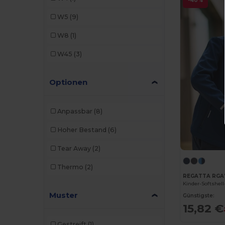
-40%
Proact
(2)
W5
(9)
Regatta
(2)
W8
(1)
Result
(8)
W45
(3)
Result Core
(1)
Optionen
Roly
(1)
SOL'S
(3)
Anpassbar
(8)
Splashmacs
(1)
Hoher Bestand
(6)
TH Clothes
(3)
Tear Away
(2)
Thermo
(2)
REGATTA RGA
Kinder-Softshell
Muster
Günstigste:
15,82 €
Gestreift
(1)