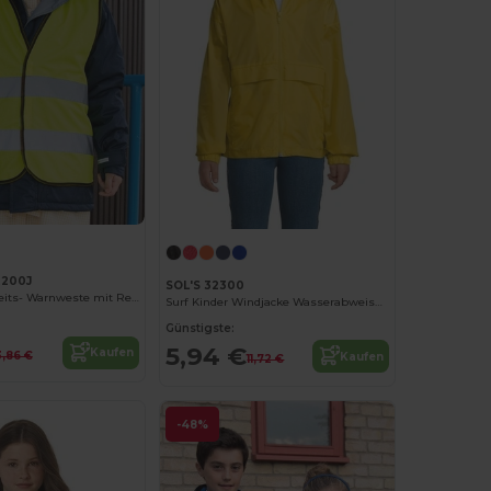
R200J
SOL'S 32300
Kinder Sicherheits- Warnweste mit Reflektoren
Surf Kinder Windjacke Wasserabweisend
Günstigste:
5,94 €
Kaufen
3,86 €
Kaufen
11,72 €
-48%