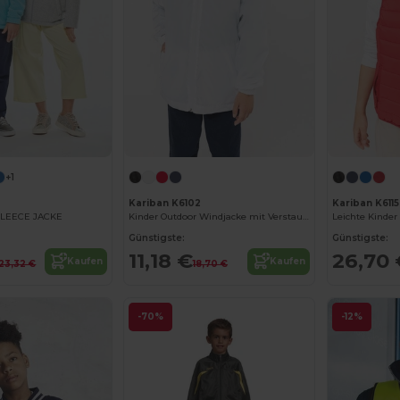
+1
Kariban K6102
Kariban K6115
LEECE JACKE
Kinder Outdoor Windjacke mit Verstaubarer Kapuze
Leichte Kinde
Günstigste:
Günstigste:
11,18 €
26,70 
Kaufen
Kaufen
23,32 €
18,70 €
-70%
-12%