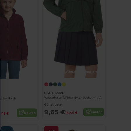
Jetzt konfigurieren!
B&C CGSIRE
Wetterfeste Taffeta Nylon Jacke mit Verstaubarer Kapuze
Jacke North
Günstigste:
9,65 €
Kaufen
14,40 €
Kaufen
8,46 €