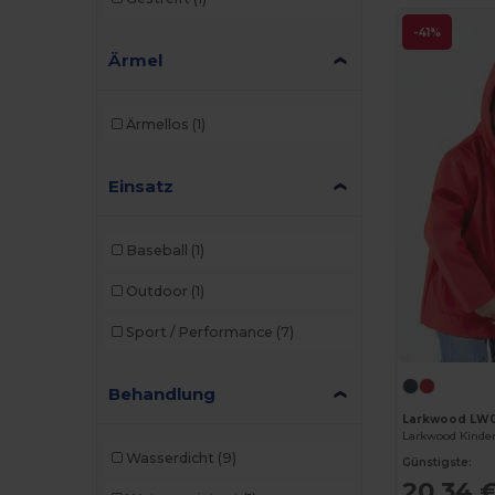
-41%
Ärmel
Ärmellos
(1)
Einsatz
Baseball
(1)
Outdoor
(1)
Sport / Performance
(7)
Behandlung
Larkwood LW
Wasserdicht
(9)
Günstigste:
20,34 