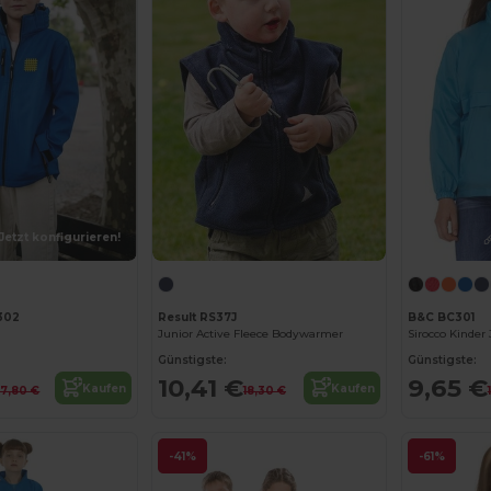
Jetzt konfigurieren!
302
Result RS37J
B&C BC301
Junior Active Fleece Bodywarmer
Sirocco Kinder
Günstigste:
Günstigste:
10,41 €
9,65 €
Kaufen
Kaufen
7,80 €
18,30 €
-41%
-61%