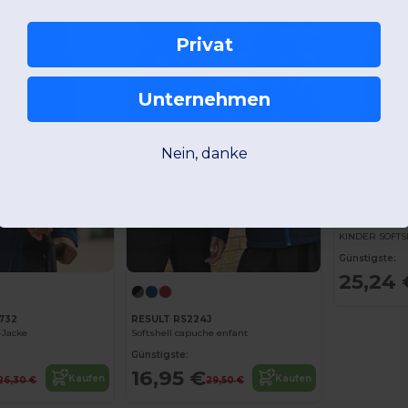
-43%
-38%
Privat
Unternehmen
Nein, danke
Kariban K40
KINDER SOFTS
Günstigste:
25,24 
732
RESULT RS224J
-Jacke
Softshell capuche enfant
Günstigste:
16,95 €
Kaufen
Kaufen
26,30 €
29,50 €