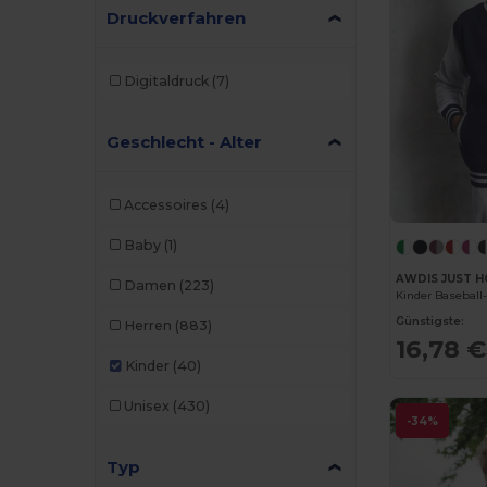
Druckverfahren
Digitaldruck
(7)
Geschlecht - Alter
Accessoires
(4)
Baby
(1)
AWDIS JUST H
Damen
(223)
Kinder Baseball
Günstigste:
Herren
(883)
16,78 €
Kinder
(40)
Unisex
(430)
-34%
Typ