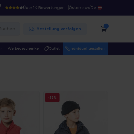
!
Über 1K Bewertungen
Österreich
/
De
Suchen
Bestellung verfolgen
r
Werbegeschenke
Outlet
Individuell gestalten!
-32%