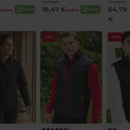
Günstigste:
Günstigste:
€
18,47 €
64,79
Kaufen
Kaufen
50,93 €
30,70 €
€
-40%
-40%