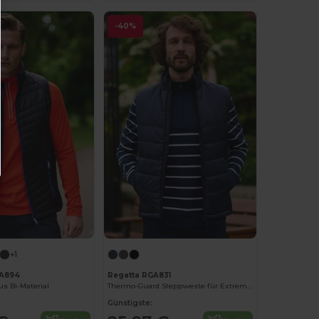
-40%
+1
A894
Regatta RGA831
s Bi-Material
Thermo-Guard Steppweste für Extreme Kälte
Günstigste: