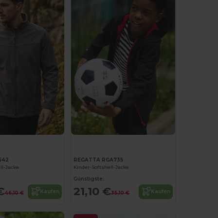
642
REGATTA RGA735
ll-Jacke
Kinder-Softshell-Jacke
Günstigste:
€
21,10 €
Kaufen
Kaufen
46,10 €
35,10 €