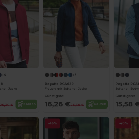
+4
+3
28
Regatta RGA629
Regatta RGA
shell Jacke
Frauen mit Softshell Jacke
Softshell Bod
Günstigste:
Günstigste:
16,26 €
15,58 
Kaufen
Kaufen
26,30 €
26,30 €
-46%
-40%