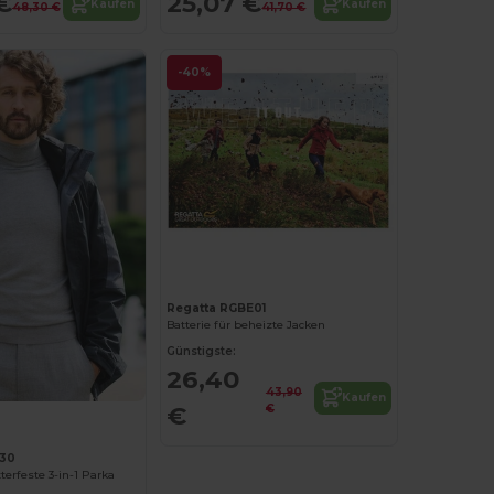
€
25,07 €
Kaufen
Kaufen
48,30 €
41,70 €
-40%
Regatta RGBE01
Batterie für beheizte Jacken
Günstigste:
26,40
43,90
Kaufen
€
€
130
terfeste 3-in-1 Parka