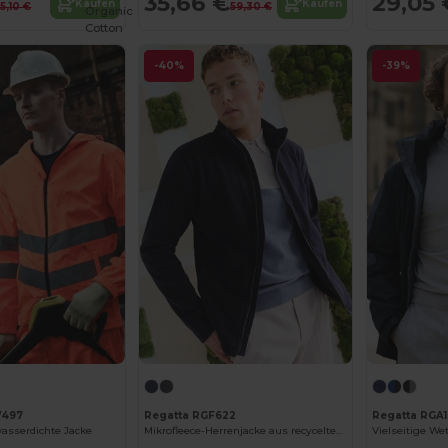
35,66 €
29,05 
Kaufen
Kaufen
5,10 €
59,30 €
Organic
Cotton
-40%
-39%
W497
Regatta RGF622
Regatta RGA
asserdichte Jacke
Mikrofleece-Herrenjacke aus recyceltem Polyester
Vielseitige Wet