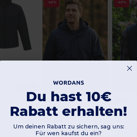
-40%
-40%
88
ll Jacke Herren
€
Kaufen
50,50 €
Du hast 10€
Rabatt erhalten!
Regatta RGW461
Regatta RGA
Wasserdichte Softshell-Jacke Herren
Gesteppte Kör
Günstigste:
Günstigste:
Um deinen Rabatt zu sichern, sag uns:
39,63 €
19,79 
Kaufen
65,90 €
Für wen kaufst du ein?