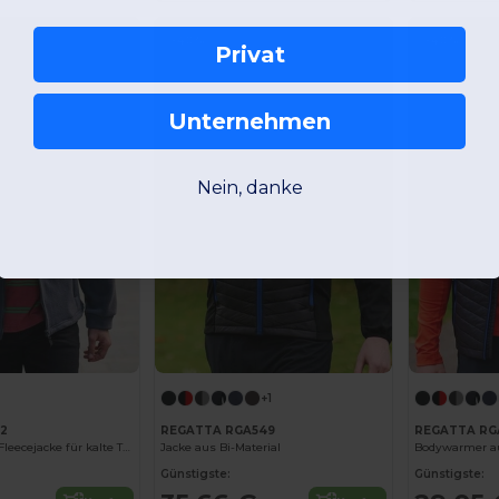
-40%
-40%
Privat
Unternehmen
Nein, danke
+1
82
REGATTA RGA549
REGATTA RG
Regatta Herren Fleecejacke für kalte Tage
Jacke aus Bi-Material
Bodywarmer au
Günstigste:
Günstigste: