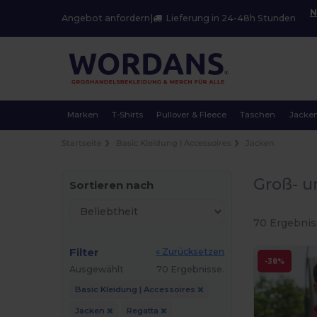
N
Angebot anfordern
|
Lieferung in 24-48h Stunden
Marken
T-Shirts
Pullover & Fleece
Taschen
Jacke
Startseite
Basic Kleidung | Accessoires
Jacken
Groß- u
Sortieren nach
70 Ergebnis
Filter
« Zurücksetzen
-38%
Ausgewählt
70 Ergebnisse.
Basic Kleidung | Accessoires
Jacken
Regatta