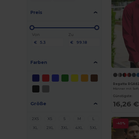
Preis
Von
Zu
€
€
Farben
Regatta RGA6
Männer mit Soft
Günstigste:
16,26 €
Größe
2XS
XS
S
M
L
-40%
XL
2XL
3XL
4XL
5XL