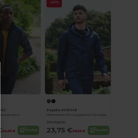
-40%
842
Regatta RGW248
perwärmerin
Wetterfeste Atmungsaktive Fahrradjacke
Günstigste:
€
23,75 €
Kaufen
Kaufen
32,90 €
39,50 €