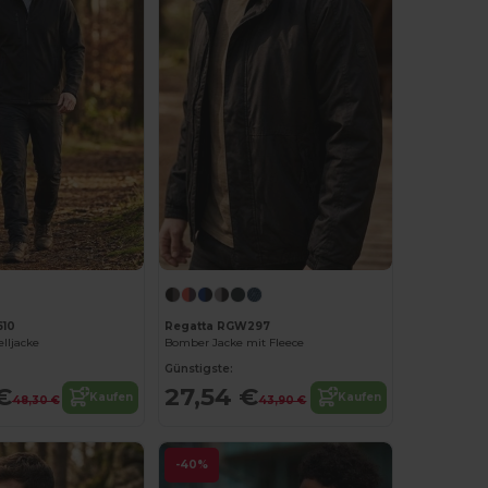
610
Regatta RGW297
elljacke
Bomber Jacke mit Fleece
Günstigste:
€
27,54 €
Kaufen
Kaufen
48,30 €
43,90 €
-40%