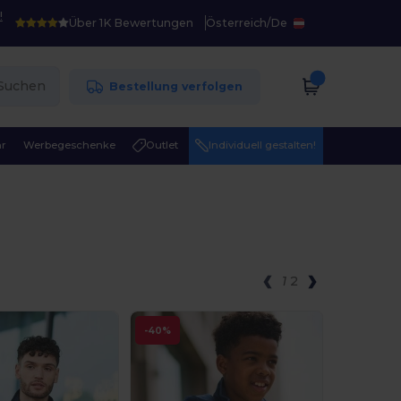
!
Über 1K Bewertungen
Österreich
/
De
Suchen
Bestellung verfolgen
r
Werbegeschenke
Outlet
Individuell gestalten!
1
2
-40%