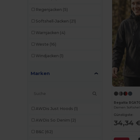
Regenjacken
(5)
Softshell-Jacken
(21)
Warnjacken
(4)
Weste
(16)
Windjacken
(1)
Marken
Regatta RGA7
Damen Softshel
AWDis Just Hoods
(1)
Günstigste:
AWDis So Denim
(2)
34,34 
B&C
(62)