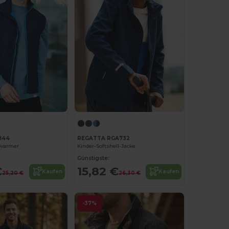
844
REGATTA RGA732
ywarmer
Kinder-Softshell-Jacke
Günstigste:
€
15,82 €
Kaufen
Kaufen
25,20 €
26,30 €
-37%