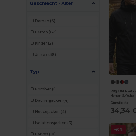
Geschlecht - Alter
Damen
(6)
Herren
(62)
Kinder
(2)
Unisex
(38)
Typ
Bomber
(1)
Regatta RGA70
Herren Softshel
Daunenjacken
(4)
Günstigste:
34,34 
Fleecejacken
(4)
Isolationsjacken
(3)
-40%
Parkas
(10)