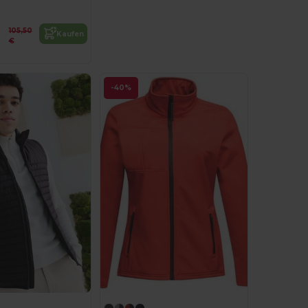
105,50
Kaufen
€
-40%