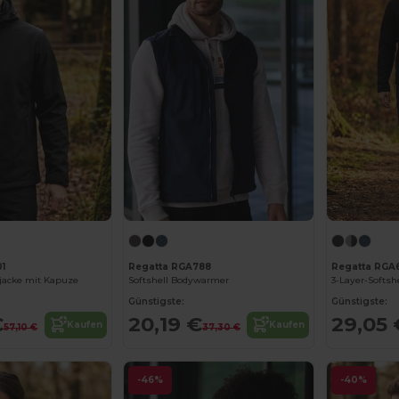
1
Regatta RGA788
Regatta RGA
ljacke mit Kapuze
Softshell Bodywarmer
3-Layer-Softsh
Günstigste:
Günstigste:
€
20,19 €
29,05 
Kaufen
Kaufen
57,10 €
37,30 €
-46%
-40%