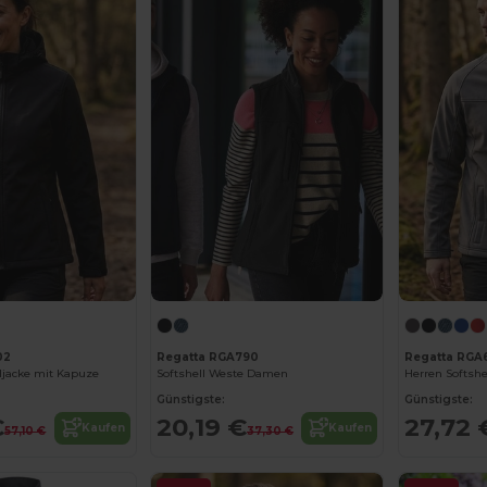
02
Regatta RGA790
Regatta RGA
ljacke mit Kapuze
Softshell Weste Damen
Herren Softshe
Günstigste:
Günstigste:
€
20,19 €
27,72 
Kaufen
Kaufen
57,10 €
37,30 €