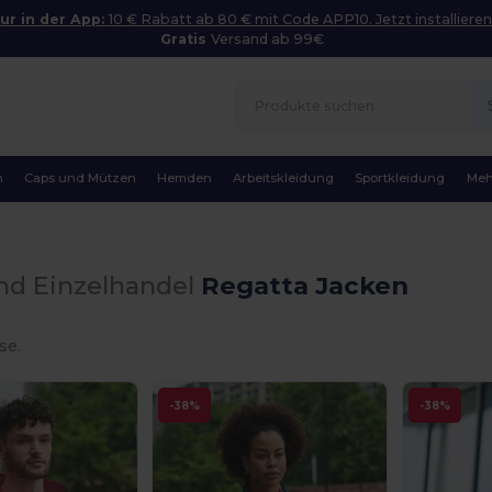
ur in der App:
10 € Rabatt ab 80 € mit Code APP10. Jetzt installieren
Gratis
Versand ab 99€
n
Caps und Mützen
Hemden
Arbeitskleidung
Sportkleidung
Meh
nd Einzelhandel
Regatta Jacken
se.
-38%
-38%