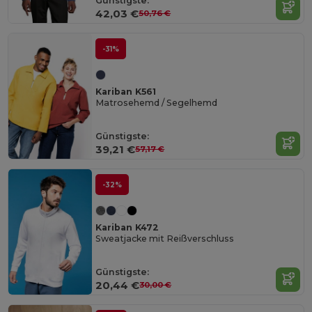
Günstigste:
42,03 €
50,76 €
-31%
Kariban K561
Matrosehemd / Segelhemd
Günstigste:
39,21 €
57,17 €
-32%
Kariban K472
Sweatjacke mit Reißverschluss
Günstigste:
20,44 €
30,00 €