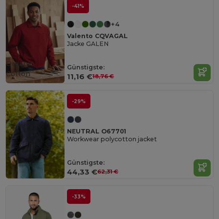
-41%
+4
Valento CQVAGAL
Jacke GALEN
Organic
Günstigste:
Cotton
11,16 €
18,76 €
-29%
NEUTRAL O67701
Workwear polycotton jacket
Günstigste:
44,33 €
62,31 €
-33%