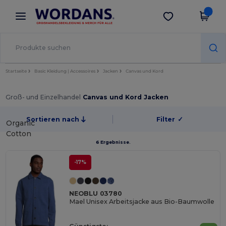
×
Wordans App
App holen
Bessere Preise in der App!
Startseite
Basic Kleidung | Accessoires
Jacken
Canvas und Kord
Groß- und Einzelhandel
Canvas und Kord Jacken
Sortieren nach
Filter
✓
Organic
Cotton
6 Ergebnisse.
-17%
NEOBLU 03780
Mael Unisex Arbeitsjacke aus Bio-Baumwolle