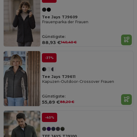
Tee Jays TJ9609
Frauenparka der Frauen
Günstigste:
88,93 €
140,40 €
-37%
Tee Jays TJ9611
Kapuzen-Outdoor-Crossover Frauen
Günstigste:
55,89 €
88,20 €
-40%
TEE JAYS TJ9100