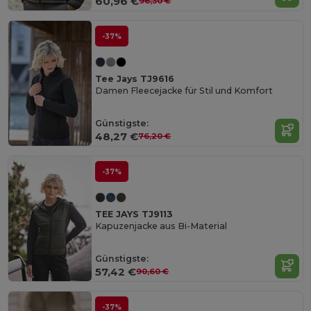
60,96 €
96,30 €
-37%
Tee Jays TJ9616
Damen Fleecejacke für Stil und Komfort
Günstigste:
48,27 €
76,20 €
-37%
TEE JAYS TJ9113
Kapuzenjacke aus Bi-Material
Günstigste:
57,42 €
90,60 €
-37%