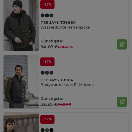
-37%
TEE JAYS TJ9680
Wasserdichte Herrenjacke
Günstigste:
94,01 €
148,40 €
-37%
TEE JAYS TJ9114
Bodywarmer aus Bi-Material
Günstigste:
53,35 €
84,20 €
-37%