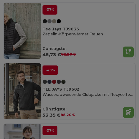
-37%
Tee Jays TJ9633
Zepelin-Körperwärmer Frauen
Günstigste:
45,73 €
72,20 €
-40%
TEE JAYS TJ9602
Wasserabweisende Clubjacke mit Recyceltem Polyester
Günstigste:
53,35 €
88,20 €
-37%