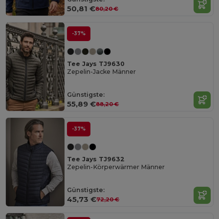
50,81 €
80,20 €
-37%
Tee Jays TJ9630
Zepelin-Jacke Männer
Günstigste:
55,89 €
88,20 €
-37%
Tee Jays TJ9632
Zepelin-Körperwärmer Männer
Günstigste:
45,73 €
72,20 €