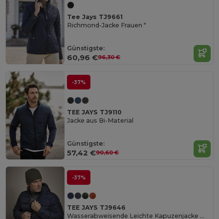
Tee Jays TJ9661
Richmond-Jacke Frauen "
Günstigste:
60,96 €
96,30 €
-37%
TEE JAYS TJ9110
Jacke aus Bi-Material
Günstigste:
57,42 €
90,60 €
-37%
TEE JAYS TJ9646
Wasserabweisende Leichte Kapuzenjacke mit Taschen