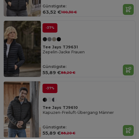
Günstigste:
63,52 €
100,30 €
-37%
Tee Jays TJ9631
Zepelin-Jacke Frauen
Günstigste:
55,89 €
88,20 €
-37%
Tee Jays TJ9610
Kapuzen-Freiluft-Übergang Männer
Günstigste:
55,89 €
88,20 €