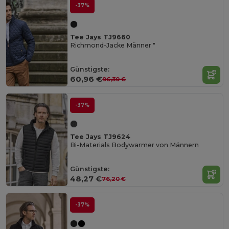
-37%
Tee Jays TJ9660
Richmond-Jacke Männer "
Günstigste:
60,96 €
96,30 €
-37%
Tee Jays TJ9624
Bi-Materials Bodywarmer von Männern
Günstigste:
48,27 €
76,20 €
-37%