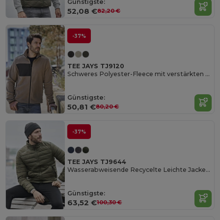
Günstigste:
52,08 €
82,20 €
-37%
TEE JAYS TJ9120
Schweres Polyester-Fleece mit verstärkten Panels
Günstigste:
50,81 €
80,20 €
-37%
TEE JAYS TJ9644
Wasserabweisende Recycelte Leichte Jacke mit Taschen
Günstigste:
63,52 €
100,30 €