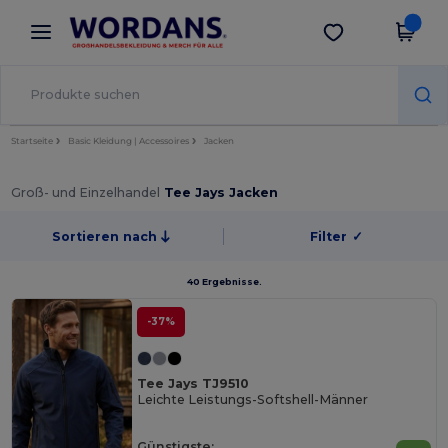
×
Wordans App
App holen
Bessere Preise in der App!
Startseite
Basic Kleidung | Accessoires
Jacken
Groß- und Einzelhandel
Tee Jays Jacken
Sortieren nach
Filter
✓
40 Ergebnisse.
-37%
Tee Jays TJ9510
Leichte Leistungs-Softshell-Männer
Günstigste: