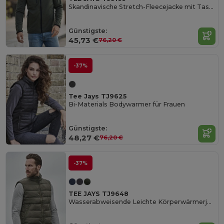
Skandinavische Stretch-Fleecejacke mit Taschen
Günstigste:
45,73 €
76,20 €
-37%
Tee Jays TJ9625
Bi-Materials Bodywarmer für Frauen
Günstigste:
48,27 €
76,20 €
-37%
TEE JAYS TJ9648
Wasserabweisende Leichte Körperwärmerjacke