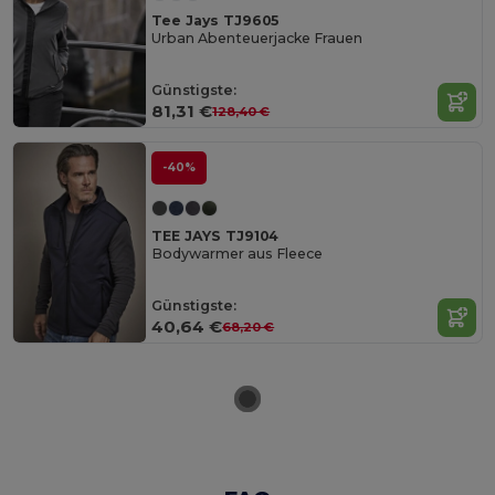
Tee Jays TJ9605
Urban Abenteuerjacke Frauen
Günstigste:
81,31 €
128,40 €
-40%
TEE JAYS TJ9104
Bodywarmer aus Fleece
Günstigste:
40,64 €
68,20 €