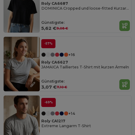
Roly CA6687
DOMINICA Cropped und loose-fitted Kurzarm-T-Shirt
Günstigste:
5,62 €
9,08 €
-57%
+16
Roly CA6627
JAMAICA Tailliertes T-Shirt mit kurzen Ärmeln
Günstigste:
3,07 €
7,10 €
-69%
+14
Roly CA1217
Extreme Langarm T-Shirt