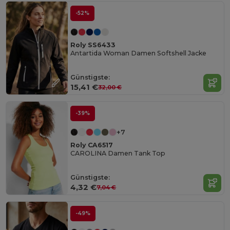
-52%
Roly SS6433
Antartida Woman Damen Softshell Jacke
Günstigste:
15,41 €
32,00 €
-39%
+7
Roly CA6517
CAROLINA Damen Tank Top
Günstigste:
4,32 €
7,04 €
-49%