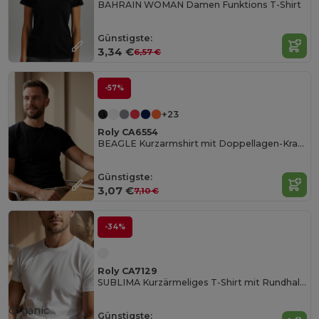
BAHRAIN WOMAN Damen Funktions T-Shirt
Günstigste:
3,34 €
6,57 €
-57%
+23
Roly CA6554
BEAGLE Kurzarmshirt mit Doppellagen-Kragen aus Elastan
Günstigste:
3,07 €
7,10 €
-34%
Roly CA7129
SUBLIMA Kurzärmeliges T-Shirt mit Rundhalsausschnitt aus demselben Material und Seitennähten
Organic
Günstigste: