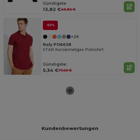
Günstigste:
13,82 €
49,80 €
-69%
+29
Roly PO6638
STAR Kurzärmeliges Poloshirt
Günstigste:
5,34 €
17,00 €
Kundenbewertungen