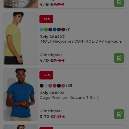
Cotton
4,18 €
6,35 €
-45%
+11
Roly CA0427
IMOLA Recyceltes CONTROL-DRY Funktionsshirt
Günstigste:
4,10 €
7,48 €
-67%
+25
Roly CA6502
Dogo Premium Kurzarm T-Shirt
Günstigste:
3,72 €
11,35 €