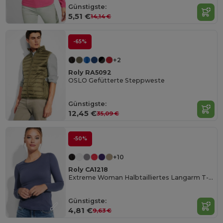
Günstigste:
5,51 €
14,14 €
-65%
+2
Roly RA5092
OSLO Gefütterte Steppweste
Günstigste:
12,45 €
35,09 €
-50%
+10
Roly CA1218
Extreme Woman Halbtailliertes Langarm T-Shirt
Günstigste:
4,81 €
9,63 €