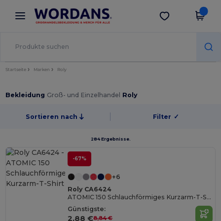
×
Wordans App
App holen
Bessere Preise in der App!
Startseite
Marken
Roly
Bekleidung
Groß- und Einzelhandel
Roly
Sortieren nach
Filter
✓
284 Ergebnisse.
-67%
+6
Roly CA6424
ATOMIC 150 Schlauchförmiges Kurzarm-T-Shirt
Günstigste:
2,88 €
8,84 €