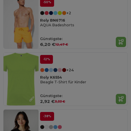
-50%
+2
Roly BN6716
AQUA Badeshorts
Günstigste:
6,20 €
12,47 €
-12%
+24
Roly K6554
Beagle T-Shirt für Kinder
Günstigste:
2,92 €
3,33 €
-38%