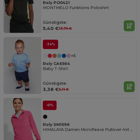
Roly PO0421
MONTMELO Funktions Poloshirt
Günstigste:
5,40 €
13,75 €
-34%
+5
Roly CA6564
Baby T-Shirt
Günstigste:
3,38 €
5,11 €
-61%
Roly SM1096
HIMALAYA Damen Microfleece Pullover mit Halbreißverschluss