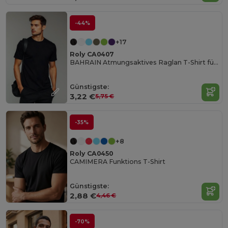
-44%
+17
Roly CA0407
BAHRAIN Atmungsaktives Raglan T-Shirt für Sport
Günstigste:
3,22 €
5,75 €
-35%
+8
Roly CA0450
CAMIMERA Funktions T-Shirt
Günstigste:
2,88 €
4,46 €
-70%