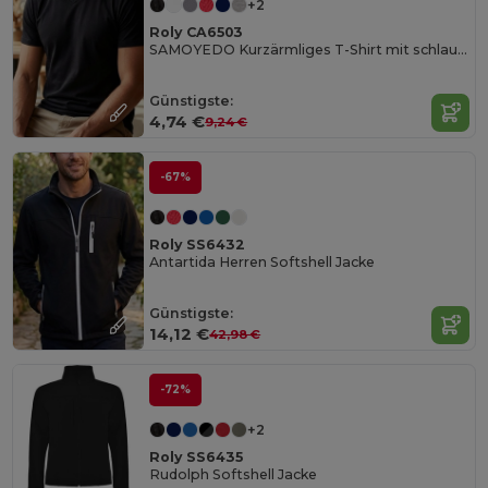
+2
Roly CA6503
SAMOYEDO Kurzärmliges T-Shirt mit schlauchförmige Ärmel
Günstigste:
4,74 €
9,24 €
-67%
Roly SS6432
Antartida Herren Softshell Jacke
Günstigste:
14,12 €
42,98 €
-72%
+2
Roly SS6435
Rudolph Softshell Jacke