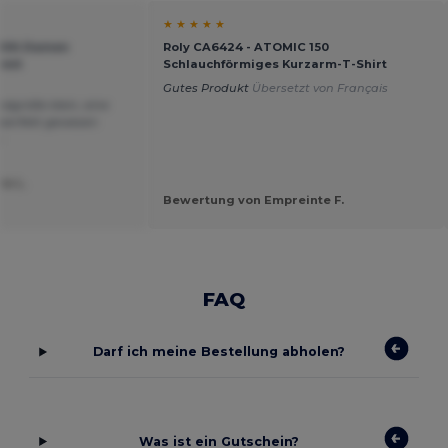
★ ★ ★ ★ ★
LAYA Damen
Roly CA6424 - ATOMIC 150
 mit
Schlauchförmiges Kurzarm-T-Shirt
Gutes Produkt
Übersetzt von Français
dgröße klein, eine
perfekt gewesen
s
e L.
Bewertung von Empreinte F.
FAQ
Darf ich meine Bestellung abholen?
Was ist ein Gutschein?