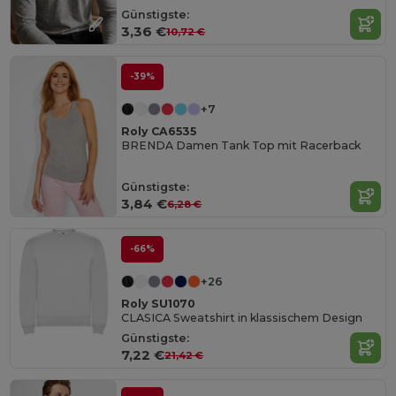
Günstigste:
3,36 €
10,72 €
-39%
+7
Roly CA6535
BRENDA Damen Tank Top mit Racerback
Günstigste:
3,84 €
6,28 €
-66%
+26
Roly SU1070
CLASICA Sweatshirt in klassischem Design
Günstigste:
7,22 €
21,42 €