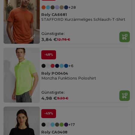
+28
Roly CA6681
STAFFORD Kurzärmeliges Schlauch-T-Shirt
Günstigste:
3,84 €
12,78 €
-48%
+6
Roly PO0404
Monzha Funktions Poloshirt
Günstigste:
4,98 €
9,59 €
-49%
+17
Roly CA0408