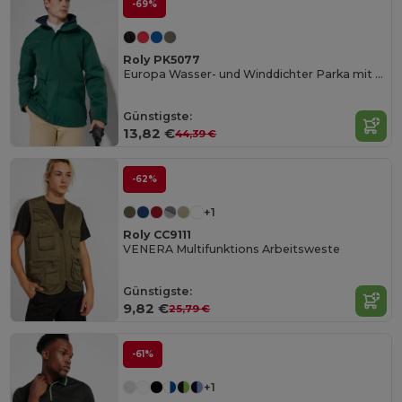
-69%
Roly PK5077
Europa Wasser- und Winddichter Parka mit Stehkragen
Günstigste:
13,82 €
44,39 €
-62%
+1
Roly CC9111
VENERA Multifunktions Arbeitsweste
Günstigste:
9,82 €
25,79 €
-61%
+1