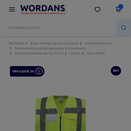
×
Wordans App
App holen
Bessere Preise in der App!
Startseite
Basic Kleidung | Accessoires
Arbeitskleidung
Arbeitskleidung Baugewerbe & Handwerk
Sicherheitsbekleidung HI-VIS
Unisex
Yoko YK801
W1
Versand in