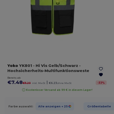
Yoko
YK801
- Hi Vis Gelb/Schwarz
-
Hochsicherheits-Multifunktionsweste
Bereits ab
€7.48
|
-
33
%
€11.20
inkl. MwSt
€6.23
ohne MwSt
Kostenloser Versand ab 99 € in diesem Lager!
Farbe auswahl:
Alle anzeigen
+ 25
Größentabelle