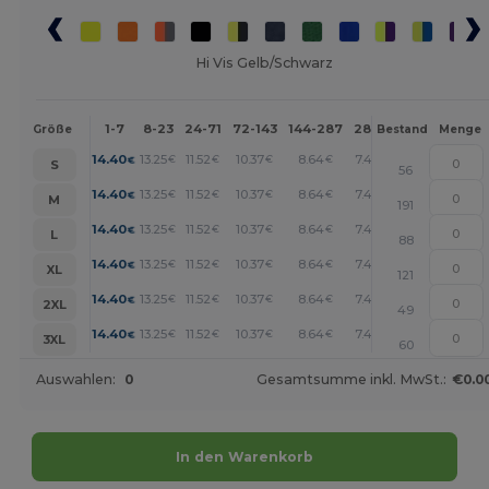
Hi Vis Gelb/Schwarz
1-7
8-23
24-71
72-143
144-287
288 +
Mehr
Größe
Bestand
Menge
+
14.40
13.25
11.52
10.37
8.64
7.48
€
€
€
€
€
€
S
56
+
14.40
13.25
11.52
10.37
8.64
7.48
€
€
€
€
€
€
M
191
+
14.40
13.25
11.52
10.37
8.64
7.48
€
€
€
€
€
€
L
88
+
14.40
13.25
11.52
10.37
8.64
7.48
€
€
€
€
€
€
XL
121
+
14.40
13.25
11.52
10.37
8.64
7.48
€
€
€
€
€
€
2XL
49
+
14.40
13.25
11.52
10.37
8.64
7.48
€
€
€
€
€
€
3XL
60
Auswahlen:
0
Gesamtsumme inkl. MwSt.:
€0.0
In den Warenkorb