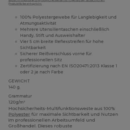
Bildschirmkalibrierung möglicherweise nicht genau der tatsächlichen
Produktfarbe entspricht.
100% Polyestergewebe für Langlebigkeit und
Atmungsaktivität
Mehrere Utensilientaschen einschließlich
Handy, Stift und Ausweishalter
Vier 5 cm breite Reflexstreifen für hohe
Sichtbarkeit
Sicherer Reißverschluss vorne für
professionellen Sitz
Zertifizierung nach EN ISO20471:2013 Klasse 1
oder 2 je nach Farbe
GEWICHT
140 g.
Grammatur
120g/m²
Hochsicherheits-Multifunktionsweste aus 100%
Polyester
für maximale Sichtbarkeit und Nutzen
im professionellen Arbeitsumfeld und
Großhandel. Dieses robuste