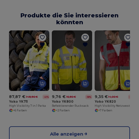
Produkte die Sie interessieren
könnten
I
87,87 €
9,76 €
9,35 €
148,90 €
15,80 €
14,00 €
-41%
-38%
-33%
Yoko YK711
Yoko YK800
Yoko YK820
High Visibility 7 in 1 Parka
Reflektierender Rucksack
High Visibility Netzweste
+6 Farben
+2 Farben
+7 Farben
Alle anzeigen