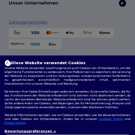
Unser Unternehmen
Zahlungsmethoden
Versandmethoden
Diese Website verwendet Cookies
Unsere Website verwendet sowohl eigene als auch Cookies von Drittanbietern, um die
allgemeine Funktionalität zu verbessern, Ihre Präferenzen zu speichern, die Leistung
der Website zu analysieren und ein reibungsloses und personalisiertes Surferlebnis
zu gewährleisten, einschließlich maßgeschneidertem Inhalt, optimierten
Interaktionen mit unserer Website und Werbung.
Sie können Ihre Cookie-Einstellungen jederzeit verwalten. Essenzielle Cookies, die für
das Funktionieren der Website erforderlich sind, können nicht deaktiviert werden, da
sie für den korrekten Betrieb der Website erforderlich sind. Sie können jedoch wählen,
Folge uns
ob Sie andere Arten von Cookies, wie diejenigen, die für Personalisierung, Analyse und
Zielgruppenansprache verwendet werden, zulassen oder blockieren möchten.
Weitere Informationen darüber, wie wir Cookies verwenden, wie Sie diese kontrollieren
und über Cookies von Drittanbietern, finden Sie in unserer
Cookies Policy
und
Privacy Policy
.
2026. Alle Rechte vorbehalten
👋
Hallo
Bewertungspräferenzen
Allgemeine Geschäftsbedingungen
|
Personalisierungsrichtlinien
|
Wenn Sie Fragen oder