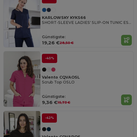
KARLOWSKY KYKS66
SHORT-SLEEVE LADIES' SLIP-ON TUNIC ESSENTIAL
Günstigste:
19,26 €
28,50 €
-40%
Valento CQVAOSL
Scrub Top OSLO
Günstigste:
9,36 €
15,73 €
-42%
Valento CQVAROS