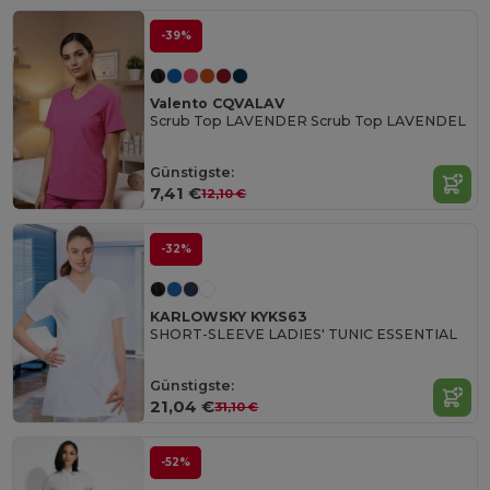
-39%
Valento CQVALAV
Scrub Top LAVENDER Scrub Top LAVENDEL
Günstigste:
7,41 €
12,10 €
-32%
KARLOWSKY KYKS63
SHORT-SLEEVE LADIES' TUNIC ESSENTIAL
Günstigste:
21,04 €
31,10 €
-52%