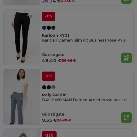
26,34 €
40,50 €
-31%
Kariban K731
Kariban Damen Slim Fit Businesshose K731
Günstigste:
48,40 €
69,96 €
-61%
Roly PA9118
DAILY WOMAN Damen Arbeitshose aus strapazierfähigem Material
Günstigste:
9,35 €
23,78 €
-32%