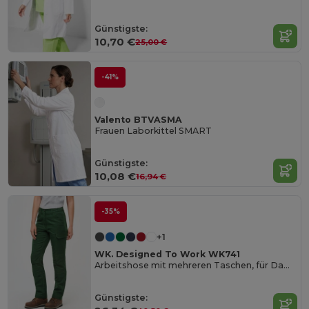
Günstigste:
10,70 €
25,00 €
-41%
Valento BTVASMA
Frauen Laborkittel SMART
Günstigste:
10,08 €
16,94 €
-35%
+1
WK. Designed To Work WK741
Arbeitshose mit mehreren Taschen, für Damen
Günstigste: