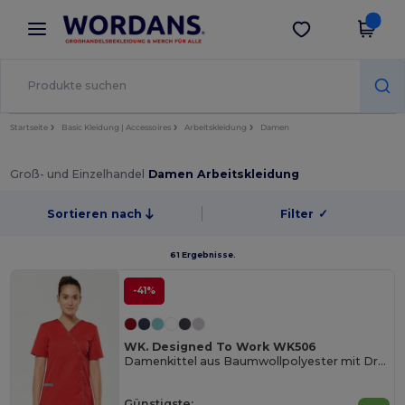
×
Wordans App
App holen
Bessere Preise in der App!
Startseite
Basic Kleidung | Accessoires
Arbeitskleidung
Damen
Groß- und Einzelhandel
Damen Arbeitskleidung
Sortieren nach
Filter
✓
61 Ergebnisse.
-41%
WK. Designed To Work WK506
Damenkittel aus Baumwollpolyester mit Druckknöpfen
Günstigste: