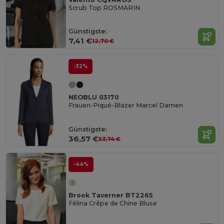
Scrub Top ROSMARIN
Günstigste:
7,41 €
12,70 €
-32%
NEOBLU 03170
Frauen-Piqué-Blazer Marcel Damen
Günstigste:
36,57 €
53,74 €
-44%
Brook Taverner BT2265
Félina Crêpe de Chine Bluse