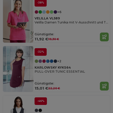
-38%
+6
VELILLA VL589
Velilla Damen Tunika mit V-Ausschnitt und Taschen
Günstigste:
11,92 €
19,30 €
-32%
+2
KARLOWSKY KYKS64
PULL-OVER TUNIC ESSENTIAL
Günstigste:
15,01 €
22,20 €
-46%