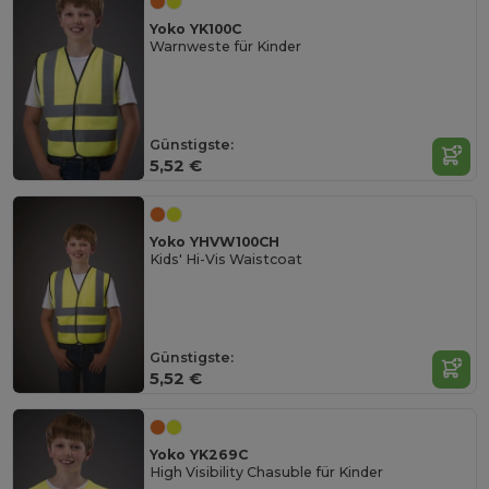
Yoko YK100C
Warnweste für Kinder
Günstigste:
5,52 €
Yoko YHVW100CH
Kids' Hi-Vis Waistcoat
Günstigste:
5,52 €
Yoko YK269C
High Visibility Chasuble für Kinder