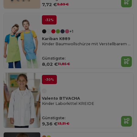
7,72 €
9,89 €
-32%
+1
Kariban K889
Kinder Baumwollschürze mit Verstellbarem Nackengurt
Günstigste:
8,02 €
11,85 €
-30%
Valento BTVACHA
Kinder Laborkittel KREIDE
Günstigste:
9,36 €
13,31 €