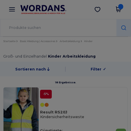
×
Wordans App
App holen
Bessere Preise in der App!
Startseite
Basic Kleidung | Accessoires
Arbeitskleidung
Kinder
Groß- und Einzelhandel
Kinder Arbeitskleidung
Sortieren nach
Filter
✓
18 Ergebnisse.
-5%
Result RS20J
Kindersicherheitsweste
Günstigste: