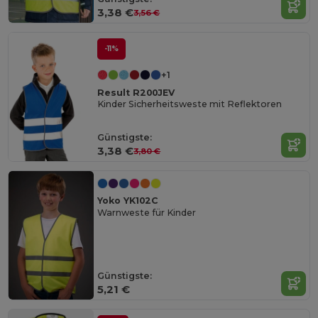
3,38 €
3,56 €
-11%
+1
Result R200JEV
Kinder Sicherheitsweste mit Reflektoren
Günstigste:
3,38 €
3,80 €
Yoko YK102C
Warnweste für Kinder
Günstigste:
5,21 €