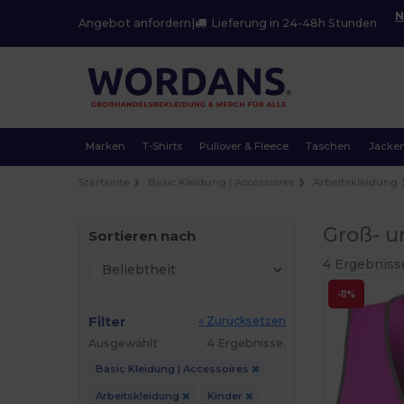
N
Angebot anfordern
|
Lieferung in 24-48h Stunden
Marken
T-Shirts
Pullover & Fleece
Taschen
Jacke
Startseite
Basic Kleidung | Accessoires
Arbeitskleidung
Groß- u
Sortieren nach
4 Ergebniss
-11%
Filter
« Zurücksetzen
Ausgewählt
4 Ergebnisse.
Basic Kleidung | Accessoires
Arbeitskleidung
Kinder