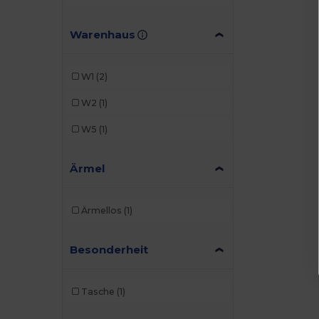
Warenhaus
W1
(2)
W2
(1)
W5
(1)
Ärmel
Ärmellos
(1)
Besonderheit
Tasche
(1)