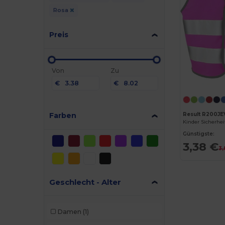
Rosa
Preis
Von
Zu
€
€
Farben
Result R200JE
Günstigste:
3,38 €
3,
Geschlecht - Alter
Damen
(1)