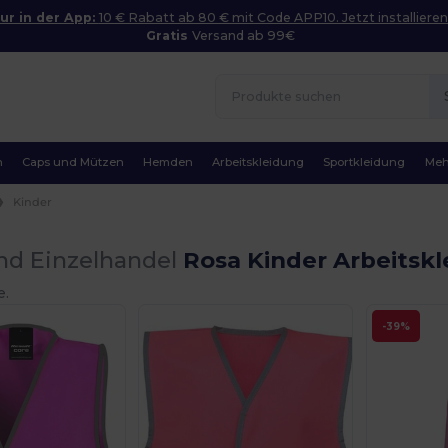
ur in der App:
10 € Rabatt ab 80 € mit Code APP10. Jetzt installieren
Gratis
Versand ab 99€
n
Caps und Mützen
Hemden
Arbeitskleidung
Sportkleidung
Meh
Kinder
nd Einzelhandel
Rosa Kinder Arbeitsk
e.
-39%