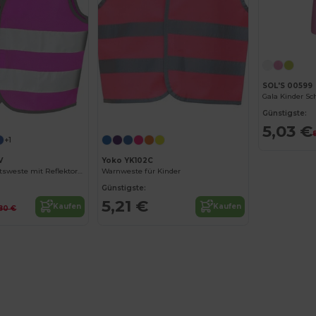
SOL'S 00599
Gala Kinder Sc
Günstigste:
5,03 €
+1
V
Yoko YK102C
Kinder Sicherheitsweste mit Reflektoren
Warnweste für Kinder
Günstigste:
5,21 €
Kaufen
Kaufen
80 €