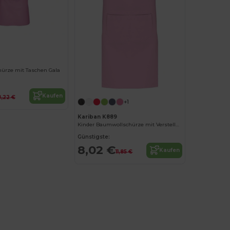
hürze mit Taschen Gala
Kaufen
8,22 €
+1
Kariban K889
Kinder Baumwollschürze mit Verstellbarem Nackengurt
Günstigste:
8,02 €
Kaufen
11,85 €