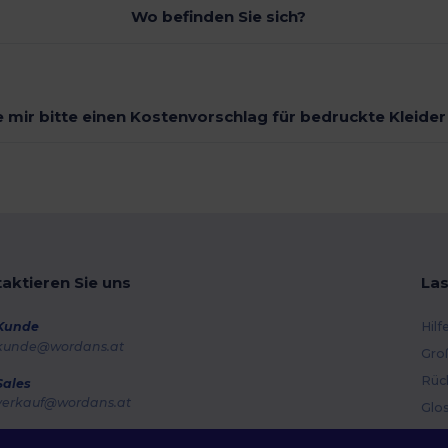
Wo befinden Sie sich?
 mir bitte einen Kostenvorschlag für bedruckte Kleide
aktieren Sie uns
Las
Kunde
Hilf
kunde@wordans.at
Gro
Rüc
Sales
verkauf@wordans.at
Glo
Ver
Hotline