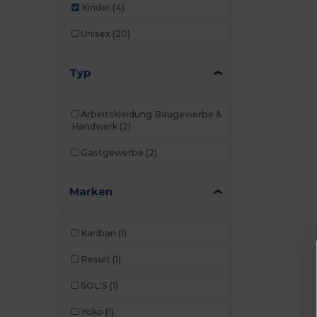
Kinder
(4)
Unisex
(20)
Typ
Arbeitskleidung Baugewerbe &
Handwerk
(2)
Gastgewerbe
(2)
Marken
Kariban
(1)
Result
(1)
SOL'S
(1)
Yoko
(1)