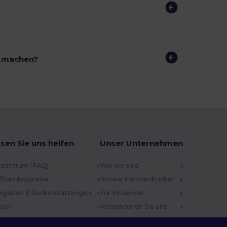
r machen?
sen Sie uns helfen
Unser Unternehmen
ezentrum (FAQ)
Wer wir sind
ßhandelspreise
Unsere Partnerdrucker
kgaben & Rückerstattungen
Für Influencer
ssar
Kontaktieren Sie uns
sandmethoden
Karrierezentrum