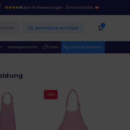
!
Über 1K Bewertungen
Österreich
/
De
Suchen
Bestellung verfolgen
r
Werbegeschenke
Outlet
Individuell gestalten!
leidung
-32%