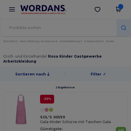
×
Wordans App
App holen
Bessere Preise in der App!
Startseite
Basic Kleidung | Accessoires
Arbeitskleidung
Gastgewerbe
Kinder
Groß- und Einzelhandel
Rosa Kinder Gastgewerbe
Arbeitskleidung
Sortieren nach
Filter
✓
2 Ergebnisse.
-39%
SOL'S 00599
Gala Kinder Schürze mit Taschen Gala
Günstigste: