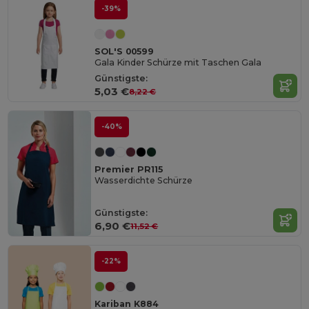
-39%
SOL'S 00599
Gala Kinder Schürze mit Taschen Gala
Günstigste:
5,03 €
8,22 €
-40%
Premier PR115
Wasserdichte Schürze
Günstigste:
6,90 €
11,52 €
-22%
Kariban K884