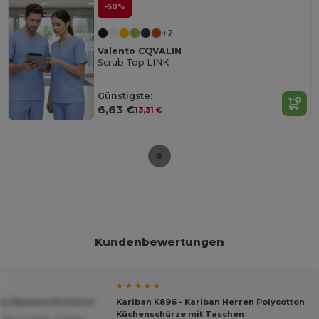
-50%
+2
Valento CQVALIN
Scrub Top LINK
Günstigste:
6,63 €
13,31 €
Kundenbewertungen
★ ★ ★ ★ ★
gow Baumwollschürze
Kariban K896 - Kariban Herren Polycotton
Küchenschürze mit Taschen