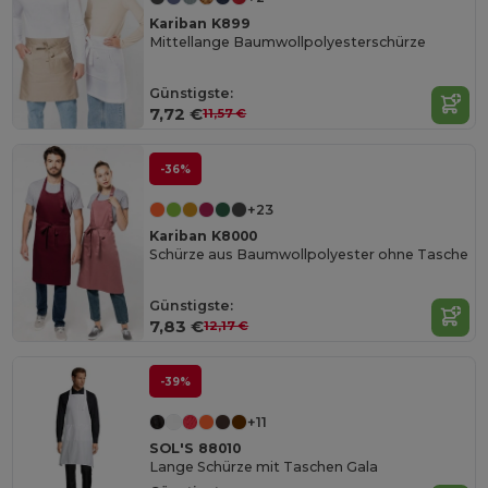
Kariban K899
Mittellange Baumwollpolyesterschürze
Günstigste:
7,72 €
11,57 €
-36%
+23
Kariban K8000
Schürze aus Baumwollpolyester ohne Tasche
Günstigste:
7,83 €
12,17 €
-39%
+11
SOL'S 88010
Lange Schürze mit Taschen Gala