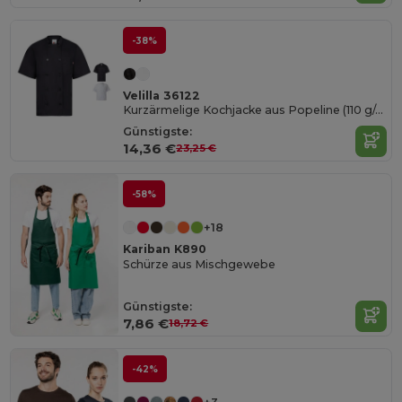
-38%
Velilla 36122
Kurzärmelige Kochjacke aus Popeline (110 g/m²) aus Baumwolle (35 %) und Polyester (65 %)
Günstigste:
14,36 €
23,25 €
-58%
+18
Kariban K890
Schürze aus Mischgewebe
Günstigste:
7,86 €
18,72 €
-42%