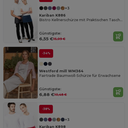
+3
Kariban K886
Bistro Kellnerschürze mit Praktischen Taschen
Günstigste:
6,55 €
15,09 €
-34%
Westford mill WM364
Fairtrade Baumwoll-Schürze für Erwachsene
Günstigste:
6,88 €
10,48 €
-38%
+3
Kariban K898