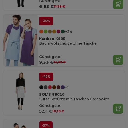
Günstigste:
6,93 €
11,38 €
-36%
+24
Kariban K895
Baumwollschürze ohne Tasche
Günstigste:
9,33 €
14,52 €
-42%
+1
SOL'S 88020
Kurze Schürze mit Taschen Greenwich
Günstigste:
5,91 €
10,19 €
-57%