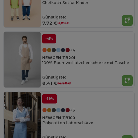
Chefkoch-Setfür Kinder
Günstigste:
7,72 €
9,89 €
-41%
+4
NEWGEN TB201
100% Baumwolllätzchenschürze mit Tasche
Günstigste:
8,41 €
14,20 €
-39%
+3
NEWGEN TB100
Polycotton Laborschürze
Günstigste: