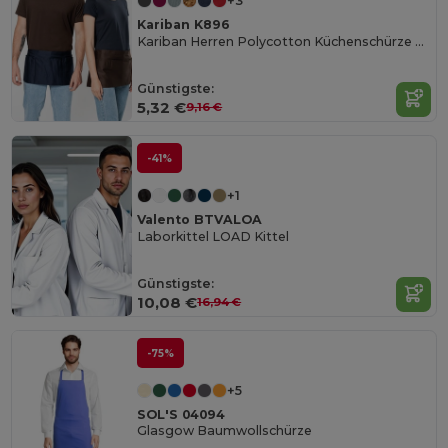
+3
Kariban K896
Kariban Herren Polycotton Küchenschürze mit Taschen
Günstigste:
5,32 €
9,16 €
-41%
+1
Valento BTVALOA
Laborkittel LOAD Kittel
Günstigste:
10,08 €
16,94 €
-75%
+5
SOL'S 04094
Glasgow Baumwollschürze