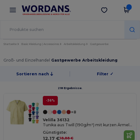
×
Wordans App
App holen
Bessere Preise in der App!
Startseite
Basic Kleidung | Accessoires
Arbeitskleidung
Gastgewerbe
Groß- und Einzelhandel
Gastgewerbe Arbeitskleidung
Sortieren nach
Filter
✓
218 Ergebnisse.
-36%
+8
Velilla 36132
Tunika aus Twill (190g/m²) mit kurzen Ärmeln, aus Polyester (65%) und Baumwolle (35%)
Günstigste:
12,17 €
18,88 €