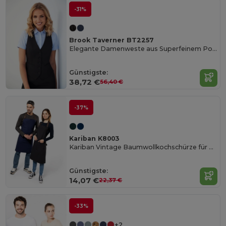
-31%
Brook Taverner BT2257
Elegante Damenweste aus Superfeinem Polyester
Günstigste:
38,72 €
56,40 €
-37%
Kariban K8003
Kariban Vintage Baumwollkochschürze für Profis
Günstigste:
14,07 €
22,37 €
-33%
+2