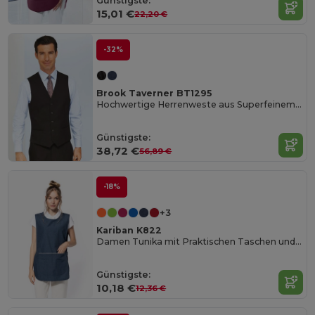
Günstigste:
15,01 €
22,20 €
-32%
Brook Taverner BT1295
Hochwertige Herrenweste aus Superfeinem Polyester
Günstigste:
38,72 €
56,89 €
-18%
+3
Kariban K822
Damen Tunika mit Praktischen Taschen und OEKO-TEX Zertifikat
Günstigste:
10,18 €
12,36 €