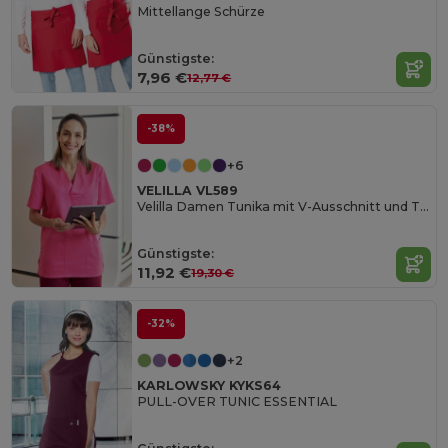
Mittellange Schürze
Günstigste:
7,96 €
12,77 €
-38%
+6
VELILLA VL589
Velilla Damen Tunika mit V-Ausschnitt und Taschen
Günstigste:
11,92 €
19,30 €
-32%
+2
KARLOWSKY KYKS64
PULL-OVER TUNIC ESSENTIAL