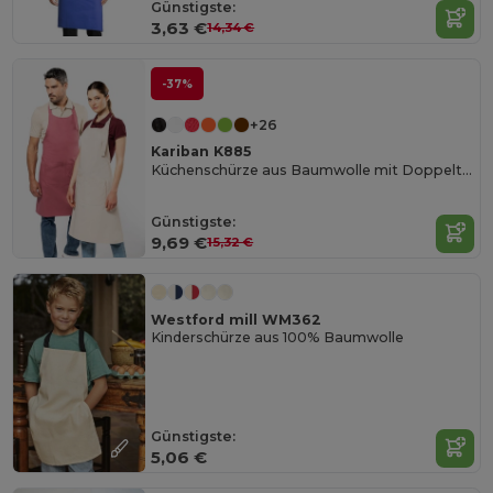
Günstigste:
3,63 €
14,34 €
-37%
+26
Kariban K885
Küchenschürze aus Baumwolle mit Doppeltasche
Günstigste:
9,69 €
15,32 €
Westford mill WM362
Kinderschürze aus 100% Baumwolle
Günstigste:
5,06 €