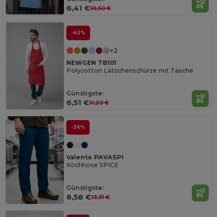
6,41 €
10,50 €
-42%
+2
NEWGEN TB101
Polycotton Lätzchenschürze mit Tasche
Günstigste:
6,51 €
11,20 €
-36%
Valento PAVASPI
Kochhose SPICE
Günstigste:
8,58 €
13,31 €