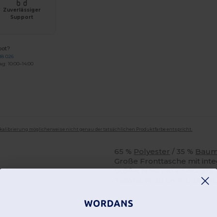
Zuverlässiger
Support
bot?
18 026
ag: 10:00–14:00
mkalibrierung möglicherweise nicht genau der tatsächlichen Produktfarbe entspricht.
65 %
Polyester
/ 35 %
Baum
Große Fronttasche mit integ
Größe: H 80 cm x L 90 cm.
Tasche: H 20 cm x L 25 cm.