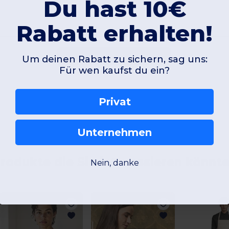
Du hast 10€
Rabatt erhalten!
Kommentar hinzufügen
Um deinen Rabatt zu sichern, sag uns:
Für wen kaufst du ein?
Privat
Unternehmen
rodukte die Sie interessieren könnt
Nein, danke