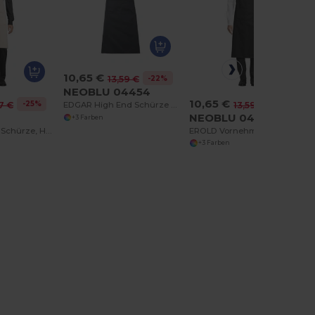
10,65 €
-22%
13,59 €
NEOBLU 04454
10,65 €
-25%
-22%
7 €
13,59 €
EDGAR High End Schürze Easy Care
NEOBLU 04455
+3 Farben
TANGUY Lange Schürze, Hergestellt In Frankreich
EROLD Vornehme Schürze
+3 Farben