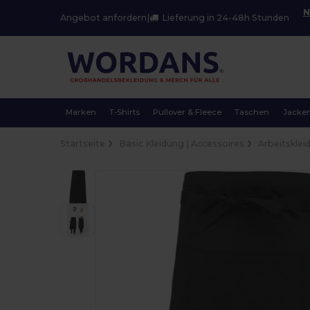
N
Angebot anfordern
|
Lieferung in 24-48h Stunden
Marken
T-Shirts
Pullover & Fleece
Taschen
Jacke
Startseite
Basic Kleidung | Accessoires
Arbeitsklei