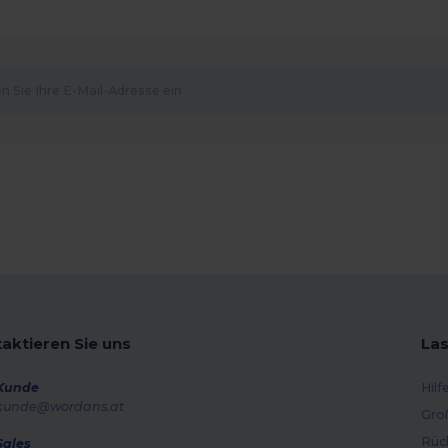
aktieren Sie uns
Las
Kunde
Hilf
kunde@wordans.at
Gro
Rüc
Sales