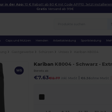
ur in der App:
10 € Rabatt ab 80 € mit Code APP10. Jetzt installieren
Gratis
Versand ab 99€
n
Caps und Mützen
Hemden
Arbeitskleidung
Sportkleidung
Meh
dung
Gastgewerbe
Schürzen
Unisex
Kariban K8004
Kariban
K8004
- Schwarz
- Ext
W5
Bereits ab
€7.63
|
€12.77
inkl. MwSt
€6.36
ohne MwSt