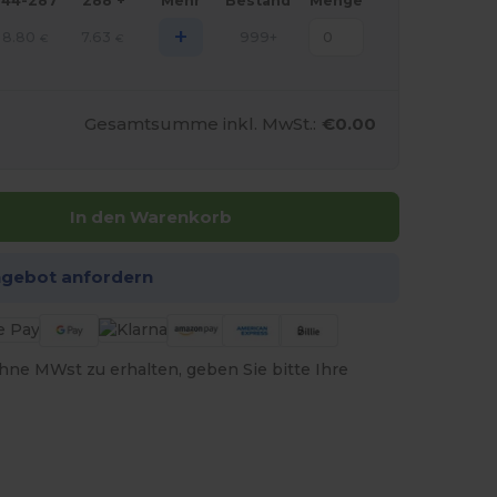
144-287
288 +
Mehr
Bestand
Menge
+
8.80
7.63
999+
€
€
Gesamtsumme inkl. MwSt.:
€0.00
In den Warenkorb
ngebot anfordern
hne MWst zu erhalten, geben Sie bitte Ihre