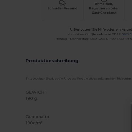
Anmelden,
Schneller Versand
Registrieren oder
Gast-Checkout
Benötigen Sie Hilfe oder ein Ange
Kontakt
verkauf@wordans.at
ODER
0800 0
Montag – Donnerstag: 10:00–13:00 & 14:00–17:30 Freit
Produktbeschreibung
Bitte beachten Sie, dass die Farbe des Produktbildes aufgrund der Bildschir
GEWICHT
190 g.
Hoher Bestand
Grammatur
190g/m²