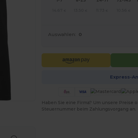
1-7
8-23
24-71
72-143
14.67
13.50
11.73
10.56
€
€
€
€
Auswahlen:
0
Express-A
Haben Sie eine Firma? Um unsere Preise o
Steuernummer beim Zahlungsvorgang an.
r Ihre Produkte an