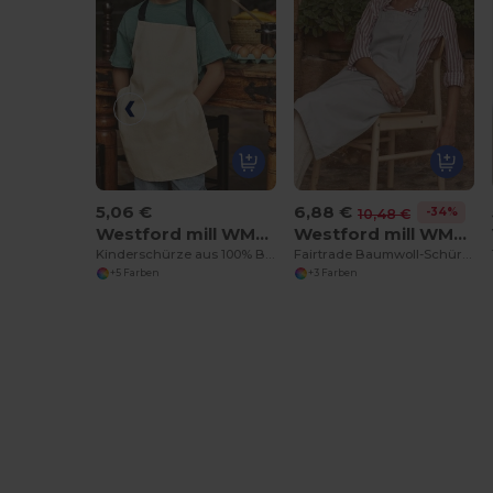
5,06 €
6,88 €
-34%
10,48 €
Westford mill WM362
Westford mill WM364
Kinderschürze aus 100% Baumwolle
Fairtrade Baumwoll-Schürze für Erwachsene
+5 Farben
+3 Farben