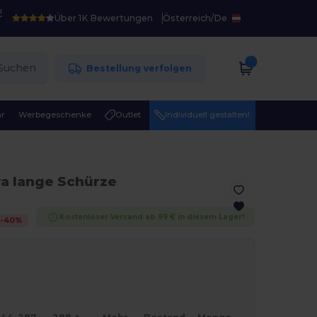
!
Über 1K Bewertungen
Österreich
/
De
Suchen
Bestellung verfolgen
r
Werbegeschenke
Outlet
Individuell gestalten!
ra lange Schürze
Kostenloser Versand ab 99 € in diesem Lager!
-
40
%