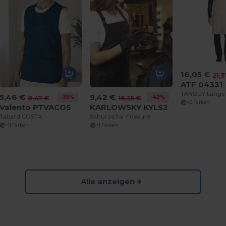
16,05 €
21,3
ATF 04331
5,46 €
9,42 €
-35%
-42%
8,47 €
16,35 €
+2 Farben
Valento PTVACOS
KARLOWSKY KYLS2
Tabard COSTA
Schürze für Friseure
+11 Farben
+1 Farben
Alle anzeigen