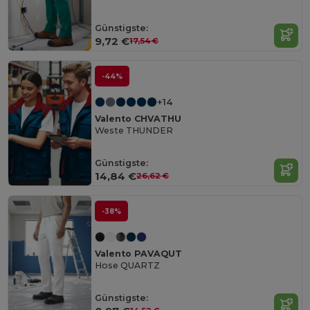
Günstigste:
9,72 €
17,54 €
-44%
+14
Valento CHVATHU
Weste THUNDER
Günstigste:
14,84 €
26,62 €
-38%
Valento PAVAQUT
Hose QUARTZ
Günstigste: