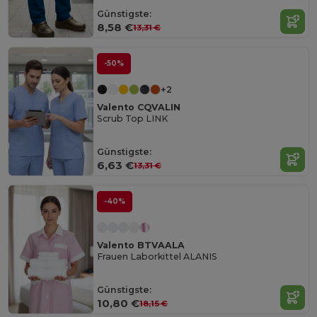
Günstigste:
8,58 €
13,31 €
-50%
+2
Valento CQVALIN
Scrub Top LINK
Günstigste:
6,63 €
13,31 €
-40%
Valento BTVAALA
Frauen Laborkittel ALANIS
Günstigste:
10,80 €
18,15 €