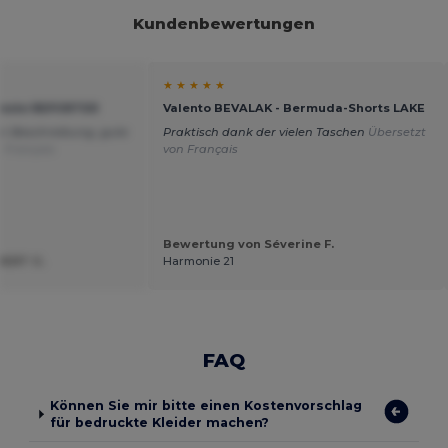
Kundenbewertungen
★ ★ ★ ★ ★
Weste REPORTER
Valento BEVALAK - Bermuda-Shorts LAKE
der Beschreibung, gute
Praktisch dank der vielen Taschen
Übersetzt
 Français
von Français
Bewertung von Séverine F.
BERT G.
Harmonie 21
FAQ
Können Sie mir bitte einen Kostenvorschlag
für bedruckte Kleider machen?