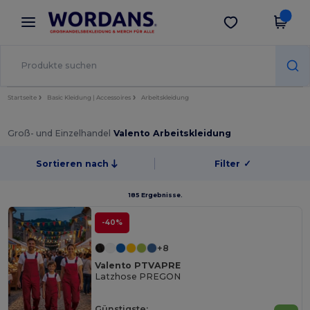
×
Wordans App
App holen
Bessere Preise in der App!
Startseite
Basic Kleidung | Accessoires
Arbeitskleidung
Groß- und Einzelhandel
Valento Arbeitskleidung
Sortieren nach
Filter
✓
185 Ergebnisse.
-40%
+8
Valento PTVAPRE
Latzhose PREGON
Günstigste: