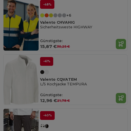
-48%
+6
Valento CHVAHIG
Sicherheitsweste HIGHWAY
Günstigste:
15,87 €
30,25 €
-41%
Valento CQVATEM
L/S Kochjacke TEMPURA
Günstigste:
12,96 €
21,78 €
-40%