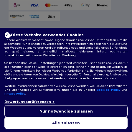
Versandmethoden
Diese Website verwendet Cookies
Unsere Website verwendet sowohl eigene als auch Cookies von Drittanbietern, um die
allgemeine Funktionalität zu verbessern, Ihre Präferenzen zu speichern, die Leistung
der Website zu analysieren und ein reibungsloses und personalisiertes Surferlebnis
zu gewährleisten, einschließlich maßgeschneidertem Inhalt, optimierten
Interaktionen mit unserer Website und Werbung.
Sie können Ihre Cookie-Einstellungen jederzeit verwalten. Essenzielle Cookies, die für
das Funktionieren der Website erforderlich sind, können nicht deaktiviert werden, da
sie für den korrekten Betrieb der Website erforderlich sind. Sie können jedoch wählen,
Folge uns
ob Sie andere Arten von Cookies, wie diejenigen, die für Personalisierung, Analyse und
Zielgruppenansprache verwendet werden, zulassen oder blockieren möchten.
Weitere Informationen darüber, wie wir Cookies verwenden, wie Sie diese kontrollieren
und über Cookies von Drittanbietern, finden Sie in unserer
Cookies Policy
und
Privacy Policy
.
2026. Alle Rechte vorbehalten
👋
Hallo
Bewertungspräferenzen
Allgemeine Geschäftsbedingungen
|
Personalisierungsrichtlinien
|
Wenn Sie Fragen oder
Datenschutzbestimmungen
|
Cookie-Richtlinie
|
Site Map
Bedenken haben, können Sie
Nur notwendige zulassen
uns jederzeit kontaktieren.
Unser Chatbot ist hier, um
Alle zulassen
Ihnen zu helfen.