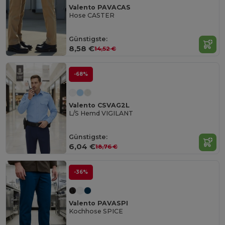
Valento PAVACAS
Hose CASTER
Günstigste:
8,58 €
14,52 €
-68%
Valento CSVAG2L
L/S Hemd VIGILANT
Günstigste:
6,04 €
18,76 €
-36%
Valento PAVASPI
Kochhose SPICE