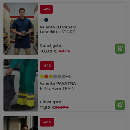
-41%
Valento BTVASTO
Laborkittel STORE
Günstigste:
10,08 €
16,94 €
-44%
+6
Valento PAVATRA
Hi-Vis Hose TRAIN
Günstigste:
11,52 €
20,57 €
-40%