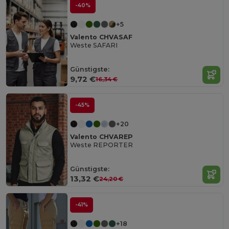
-40%
+5
Valento CHVASAF
Weste SAFARI
Günstigste:
9,72 €
16,34 €
-45%
+20
Valento CHVAREP
Weste REPORTER
Günstigste:
13,32 €
24,20 €
-41%
+18