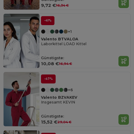
9,72 €
16,34 €
-41%
+1
Valento BTVALOA
Laborkittel LOAD Kittel
Günstigste:
10,08 €
16,94 €
-47%
+6
Valento BZVAKEV
Insgesamt KEVIN
Günstigste:
15,52 €
29,04 €