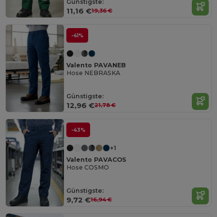
Günstigste:
11,16 €
19,36 €
-41%
Valento PAVANEB
Hose NEBRASKA
Günstigste:
12,96 €
21,78 €
-43%
+1
Valento PAVACOS
Hose COSMO
Günstigste:
9,72 €
16,94 €