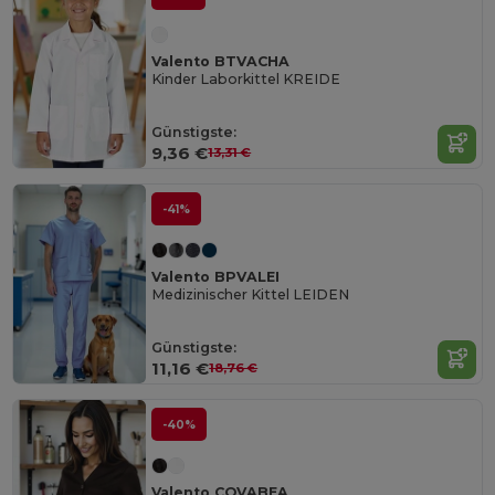
Valento BTVACHA
Kinder Laborkittel KREIDE
Günstigste:
9,36 €
13,31 €
-41%
Valento BPVALEI
Medizinischer Kittel LEIDEN
Günstigste:
11,16 €
18,76 €
-40%
Valento CQVABEA