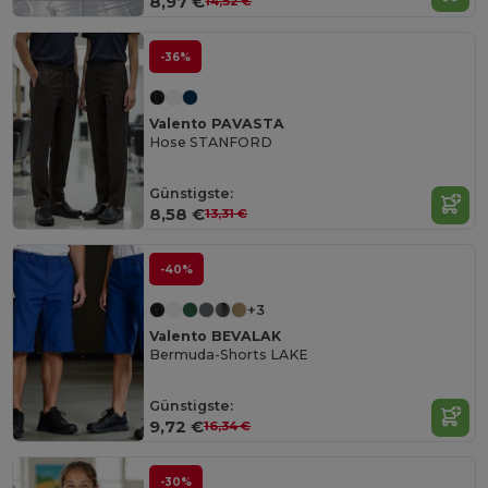
8,97 €
14,52 €
-36%
Valento PAVASTA
Hose STANFORD
Günstigste:
8,58 €
13,31 €
-40%
+3
Valento BEVALAK
Bermuda-Shorts LAKE
Günstigste:
9,72 €
16,34 €
-30%