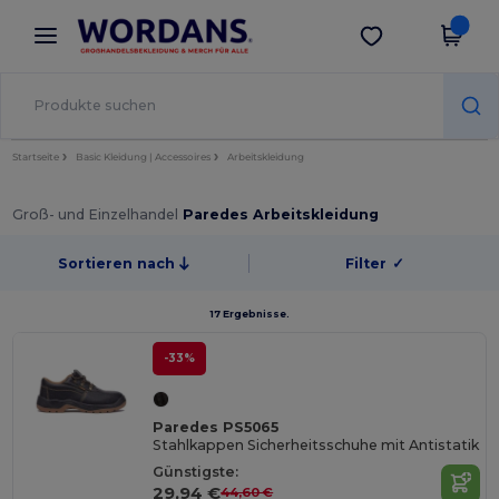
×
Wordans App
App holen
Bessere Preise in der App!
Startseite
Basic Kleidung | Accessoires
Arbeitskleidung
Groß- und Einzelhandel
Paredes Arbeitskleidung
Sortieren nach
Filter
✓
17 Ergebnisse.
-33%
Paredes PS5065
Stahlkappen Sicherheitsschuhe mit Antistatik
Günstigste:
29,94 €
44,60 €