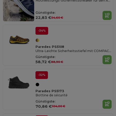
Hochleistungs-Sicherheitssneaker für den Arbeitsalltag
Günstigste:
22,83 €
54,60 €
-34%
Paredes PS5108
Ultra-Leichte Sicherheitsstiefel mit COMPACT® Schutz
Günstigste:
58,72 €
88,90 €
-32%
Parades PS5173
Bottine de sécurité
Günstigste:
70,86 €
104,00 €