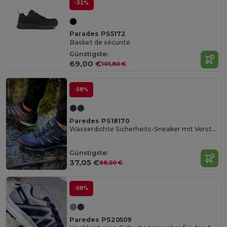
-32%
Parades PS5172
Basket de sécurité
Günstigste:
69,00 €
101,80 €
-58%
Paredes PS18170
Wasserdichte Sicherheits-Sneaker mit Verstärkung
Günstigste:
37,05 €
88,50 €
-58%
Paredes PS20509