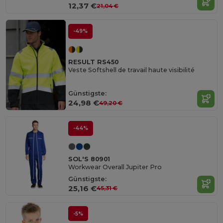
12,37 €
21,04 €
-49%
RESULT RS450
Veste Softshell de travail haute visibilité
Günstigste:
24,98 €
49,20 €
-44%
SOL'S 80901
Workwear Overall Jupiter Pro
Günstigste:
25,16 €
45,31 €
-5%