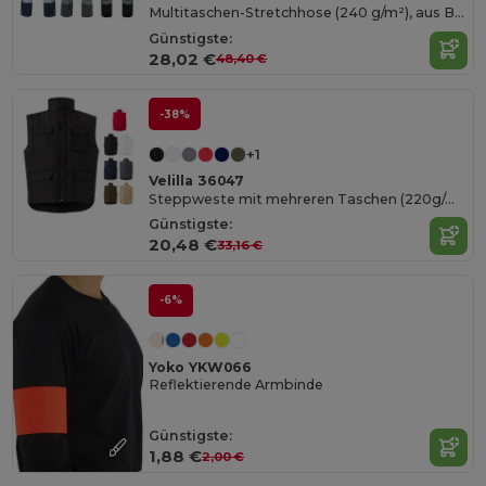
Multitaschen-Stretchhose (240 g/m²), aus Baumwolle (46 %), EME (38 %) und Polyester (16 %)
Günstigste:
28,02 €
48,40 €
-38%
+1
Velilla 36047
Steppweste mit mehreren Taschen (220g/m²), aus Polyester (100%)
Günstigste:
20,48 €
33,16 €
-6%
Yoko YKW066
Reflektierende Armbinde
Günstigste:
1,88 €
2,00 €