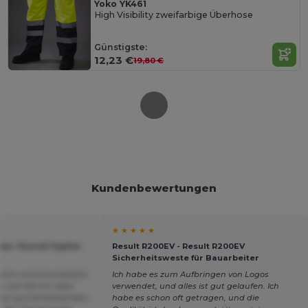
Yoko YK461
High Visibility zweifarbige Überhose
Günstigste:
12,23 €
19,80 €
Kundenbewertungen
★ ★ ★ ★ ★
ar Overall Jupiter
Result R200EV - Result R200EV
Sicherheitsweste für Bauarbeiter
ehm und ist praktisch.
Ich habe es zum Aufbringen von Logos
s, war bei mir aber
verwendet, und alles ist gut gelaufen. Ich
inen grünenfarbenden
habe es schon oft getragen, und die