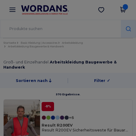
×
Wordans App
App holen
Bessere Preise in der App!
Startseite
Basic Kleidung | Accessoires
Arbeitskleidung
Arbeitskleidung Baugewerbe & Handwerk
Groß- und Einzelhandel
Arbeitskleidung Baugewerbe &
Handwerk
Sortieren nach
Filter
✓
570 Ergebnisse.
-8%
+6
Result R200EV
Result R200EV Sicherheitsweste für Bauarbeiter