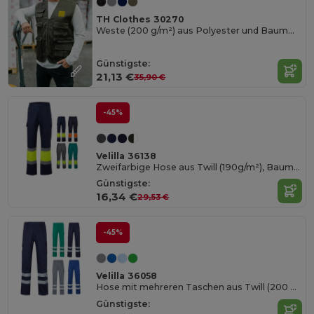
TH Clothes 30270
Weste (200 g/m²) aus Polyester und Baumwolle
Günstigste:
21,13 €
35,90 €
-45%
Velilla 36138
Zweifarbige Hose aus Twill (190g/m²), Baumwolle (20%) und Polyester (80%)
Günstigste:
16,34 €
29,53 €
-45%
Velilla 36058
Hose mit mehreren Taschen aus Twill (200 g/m²), aus Baumwolle (35 %) und Polyester (65 %)
Günstigste: