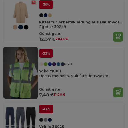
-39%
Kittel für Arbeitskleidung aus Baumwolle und Polyester
Egotier 30249
Günstigste:
12,37 €
20,14 €
-33%
+20
Yoko YK801
Hochsicherheits-Multifunktionsweste
Günstigste:
7,48 €
11,20 €
-42%
Velilla 36025