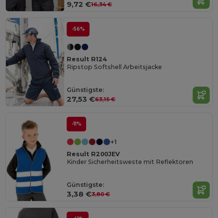
9,72 €
16,34 €
-56%
Result R124
Ripstop Softshell Arbeitsjacke
Günstigste:
27,53 €
63,15 €
-11%
+1
Result R200JEV
Kinder Sicherheitsweste mit Reflektoren
Günstigste:
3,38 €
3,80 €