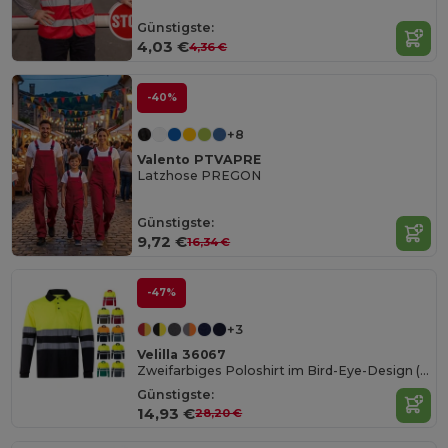
Günstigste:
4,03 €
4,36 €
-40%
+8
Valento PTVAPRE
Latzhose PREGON
Günstigste:
9,72 €
16,34 €
-47%
+3
Velilla 36067
Zweifarbiges Poloshirt im Bird-Eye-Design (160g/m²) mit langen Ärmeln, aus Polyester (100%)
Günstigste:
14,93 €
28,20 €