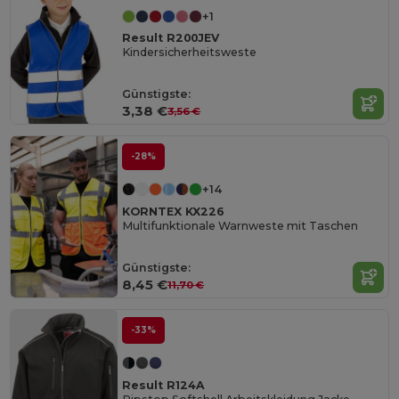
+1
Result R200JEV
Kindersicherheitsweste
Günstigste:
3,38 €
3,56 €
-28%
+14
KORNTEX KX226
Multifunktionale Warnweste mit Taschen
Günstigste:
8,45 €
11,70 €
-33%
Result R124A