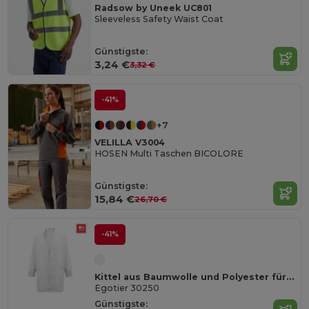
Radsow by Uneek UC801
Sleeveless Safety Waist Coat
Günstigste:
3,24 €
3,32 €
-41%
+7
VELILLA V3004
HOSEN Multi Taschen BICOLORE
Günstigste:
15,84 €
26,70 €
-41%
Kittel aus Baumwolle und Polyester für Arbeitskleidung. Weiße Farbe
Egotier 30250
Günstigste: