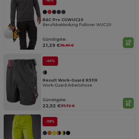
-41%
B&C Pro CGWUC20
Berufsbekleidung Pullover WUC20
Günstigste:
21,29 €
35,95 €
-40%
Result Work-Guard R311X
Work-Guard Arbeitshose
Günstigste:
22,52 €
37,72 €
-38%