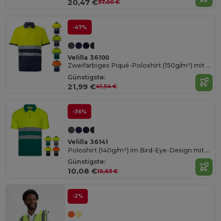
20,47 €
37,00 €
-47%
Velilla 36100
Zweifarbiges Piqué-Poloshirt (150g/m²) mit kurzen Ärmeln, aus Baumwolle (55%) und Polyester (45%)
Günstigste:
21,99 €
41,54 €
-36%
Velilla 36141
Poloshirt (140g/m²) im Bird-Eye-Design mit kurzen Ärmeln, aus Polyester (100%)
Günstigste:
10,08 €
15,63 €
-2%