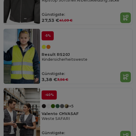
Ripstop Softshell Arbeitskleidung Jacke
Günstigste:
27,53 €
41,09 €
-5%
Result RS20J
Kindersicherheitsweste
Günstigste:
3,38 €
3,56 €
-40%
+5
Valento CHVASAF
Weste SAFARI
Günstigste: