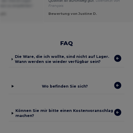
s der Overall sogar
Qualität ist durchweg gut.
Übersetzt von
solut zu empfehlen!
Français
nym
Bewertung von Justine D.
FAQ
Die Ware, die ich wollte, sind nicht auf Lager.
Wann werden sie wieder verfügbar sein?
Wo befinden Sie sich?
Können Sie mir bitte einen Kostenvoranschlag
machen?