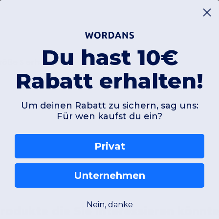
Du hast 10€
öße S erhältlich ist
Rabatt erhalten!
Um deinen Rabatt zu sichern, sag uns:
Kommentar hinzufügen
Für wen kaufst du ein?
Privat
Unternehmen
Nein, danke
rodukte die Sie interessieren könnt