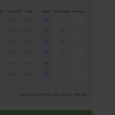
143
144-287
288 +
Mehr
Bestand
Menge
+
6
39.99
38.32
14
€
€
€
+
6
39.99
38.32
35
€
€
€
+
6
39.99
38.32
38
€
€
€
+
6
39.99
38.32
32
€
€
€
+
6
39.99
38.32
12
€
€
€
+
6
39.99
38.32
13
€
€
€
Gesamtsumme inkl. MwSt.:
€0.00