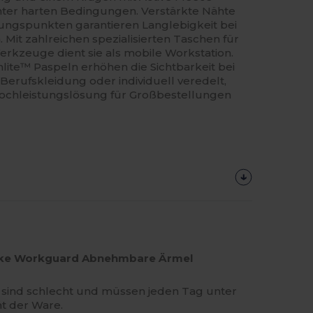
unter harten Bedingungen. Verstärkte Nähte
ungspunkten garantieren Langlebigkeit bei
Mit zahlreichen spezialisierten Taschen für
Werkzeuge dient sie als mobile Workstation.
lite™ Paspeln erhöhen die Sichtbarkeit bei
 Berufskleidung oder individuell veredelt,
 Hochleistungslösung für Großbestellungen
njacke Workguard Abnehmbare Ärmel
ie sind schlecht und müssen jeden Tag unter
ät der Ware.