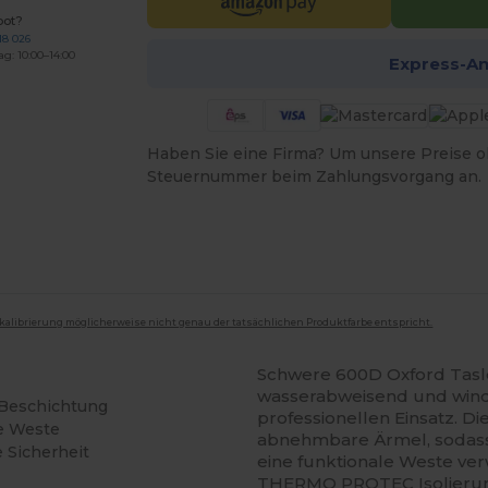
bot?
18 026
ag: 10:00–14:00
Express-A
Haben Sie eine Firma? Um unsere Preise o
Steuernummer beim Zahlungsvorgang an.
mkalibrierung möglicherweise nicht genau der tatsächlichen Produktfarbe entspricht.
Schwere 600D Oxford Taslo
wasserabweisend und windd
-Beschichtung
professionellen Einsatz. D
e Weste
abnehmbare Ärmel, sodass s
 Sicherheit
eine funktionale Weste ver
THERMO PROTEC Isolierung