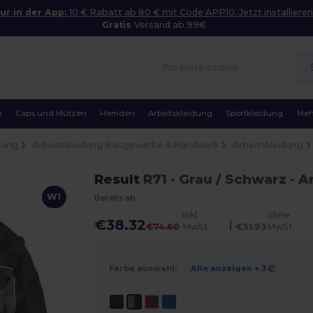
ur in der App:
10 € Rabatt ab 80 € mit Code APP10. Jetzt installieren
Gratis
Versand ab 99€
n
Caps und Mützen
Hemden
Arbeitskleidung
Sportkleidung
Meh
dung
Arbeitskleidung Baugewerbe & Handwerk
Arbeitskleidung
Result
R71
- Grau / Schwarz
- A
W1
Bereits ab
inkl.
ohne
€38.32
|
€74.60
MwSt
€31.93
MwSt
Farbe auswahl:
Alle anzeigen
+ 3