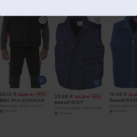
35,12 €
12,45 €
-40%
58,50 €
21,4
23,28 €
-42%
40,35 €
B&C Pro CGJUC40
Result R37
Result R127
Workwear Weste JUC40
Unisex Ripstop Thermoweste mit Taschenvielfalt
+5 Farben
+5 Farben
+5 Farben