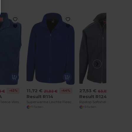
11,72 €
27,53 €
-42%
-44%
-56%
5 €
21,02 €
63,15 €
A
Result R114
Result R124
Ergonomische Fleece-Weste für Aktive
Superwarme Leichte Fleecejacke mit Stretch
Ripstop Softshell Arbeitsjacke
+7 Farben
+3 Farben