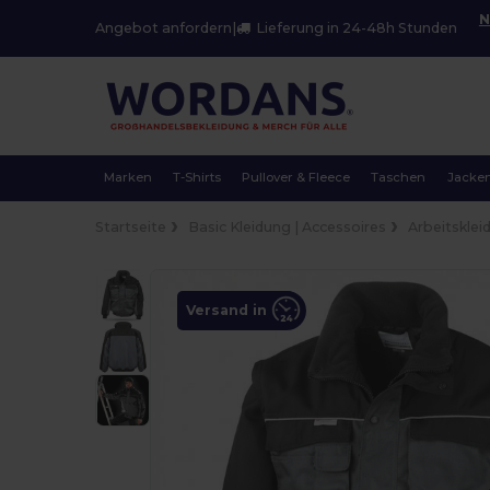
N
Angebot anfordern
|
Lieferung in 24-48h Stunden
Marken
T-Shirts
Pullover & Fleece
Taschen
Jacke
Startseite
Basic Kleidung | Accessoires
Arbeitsklei
Versand in