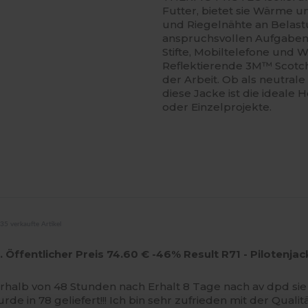
Futter, bietet sie Wärme 
und Riegelnähte an Belast
anspruchsvollen Aufgaben. 
Stifte, Mobiltelefone und 
Reflektierende 3M™ Scotch
der Arbeit. Ob als neutrale
diese Jacke ist die ideale
oder Einzelprojekte.
35 verkaufte Artikel
. Öffentlicher Preis 74.60 € -46% Result R71 - Pilote
nnerhalb von 48 Stunden nach Erhalt 8 Tage nach av dpd s
de in 78 geliefert!!! Ich bin sehr zufrieden mit der Qualit