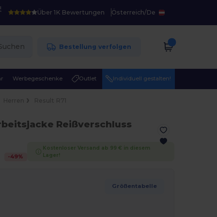
!
Über 1K Bewertungen
Österreich
/
De
Suchen
Bestellung verfolgen
r
Werbegeschenke
Outlet
Individuell gestalten!
Herren
Result R71
rbeitsjacke Reißverschluss
Kostenloser Versand ab 99 € in diesem
Lager!
-
49
%
Größentabelle