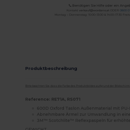
Benötigen Sie Hilfe oder ein Ange
Kontakt
verkauf@wordans.at
ODER
0800 0
Montag – Donnerstag: 10:00–13:00 & 14:00–17:30 Freit
Produktbeschreibung
Bitte beachten Sie, dass die Farbe des Produktbildes aufgrund der Bildschir
Reference: RE71A, RS071
600D Oxford Taslon Außenmaterial mit PU
Abnehmbare Ärmel zur Umwandlung in ein
3M™ Scotchlite™ Reflexpaspeln für erhöhte
GEWICHT