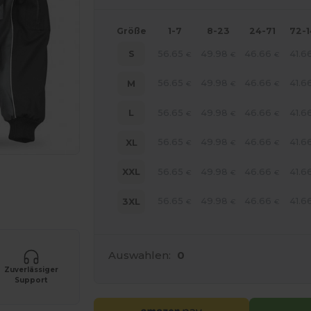
Größe
1-7
8-23
24-71
72-
56.65
49.98
46.66
41.6
S
€
€
€
56.65
49.98
46.66
41.6
M
€
€
€
56.65
49.98
46.66
41.6
L
€
€
€
56.65
49.98
46.66
41.6
XL
€
€
€
56.65
49.98
46.66
41.6
XXL
€
€
€
r Ihre Produkte an
56.65
49.98
46.66
41.6
3XL
€
€
€
Auswahlen:
0
Zuverlässiger
Support