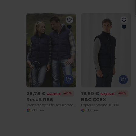
28,78 €
19,80 €
-40%
-66%
47,95 €
57,85 €
Result R88
B&C CGEX
Wetterfester Unisex Komfort-Bodywarmer
Explorer Weste JU880
+2 Farben
+1 Farben