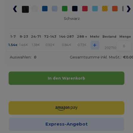
Schwarz
1-7
8-23
24-71
72-143
144-287
288 +
Mehr
Bestand
Menge
+
1.54
1.46
1.38
0.92
0.84
0.73
€
€
€
€
€
€
202710
Auswahlen:
0
Gesamtsumme inkl. MwSt.:
€0.0
In den Warenkorb
Jetzt konfigurieren!
Express-Angebot