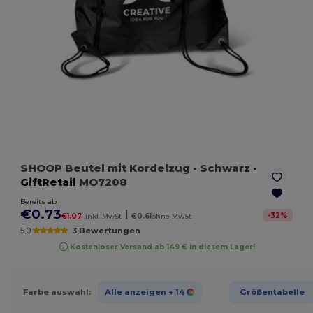
SHOOP Beutel mit Kordelzug
- Schwarz
-
GiftRetail
MO7208
Bereits ab
€0.73
|
-
32
%
€1.07
inkl. MwSt
€0.61
ohne MwSt
5.0
3 Bewertungen
Kostenloser Versand ab 149 € in diesem Lager!
Farbe auswahl:
Alle anzeigen
+ 14
Größentabelle