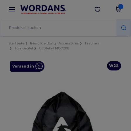
×
Wordans App
App holen
Bessere Preise in der App!
Startseite
Basic Kleidung | Accessoires
Taschen
Turnbeutel
GiftRetail MO7208
W22
Versand in