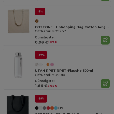
-9%
COTTONEL + Shopping Bag Cotton 140g/m²
GiftRetail MO9267
Günstigste:
0,98 €
1,07 €
-37%
UTAH RPET RPET-Flasche 500ml
GiftRetail MO9910
Günstigste:
1,66 €
2,64 €
-29%
+17