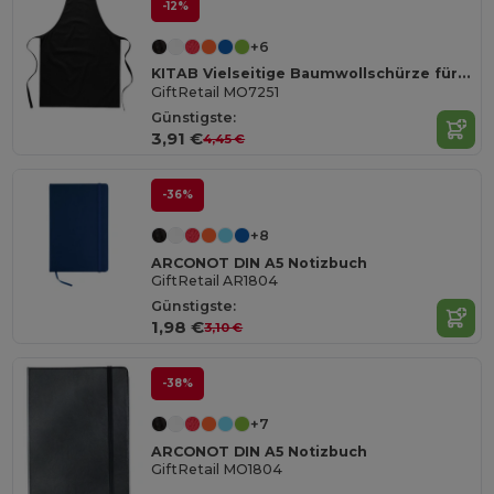
-12%
+6
KITAB Vielseitige Baumwollschürze für Küche und Garten
GiftRetail MO7251
Günstigste:
3,91 €
4,45 €
-36%
+8
ARCONOT DIN A5 Notizbuch
GiftRetail AR1804
Günstigste:
1,98 €
3,10 €
-38%
+7
ARCONOT DIN A5 Notizbuch
GiftRetail MO1804