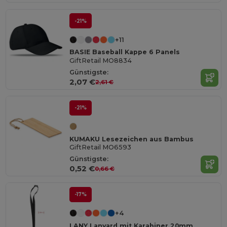
-21%
+11
BASIE Baseball Kappe 6 Panels
GiftRetail MO8834
Günstigste:
2,07 €
2,61 €
-21%
KUMAKU Lesezeichen aus Bambus
GiftRetail MO6593
Günstigste:
0,52 €
0,66 €
-17%
+4
LANY Lanyard mit Karabiner 20mm