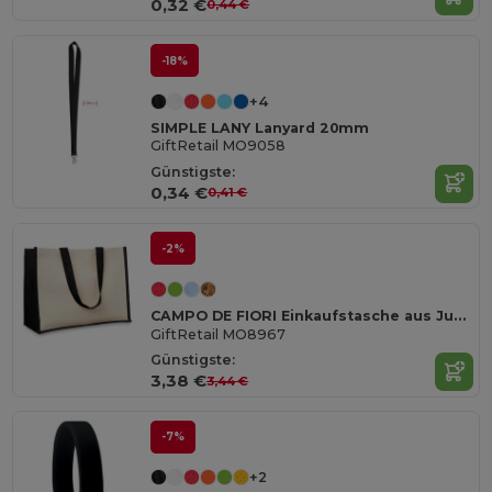
0,32 €
0,44 €
-18%
+4
SIMPLE LANY Lanyard 20mm
GiftRetail MO9058
Günstigste:
0,34 €
0,41 €
-2%
CAMPO DE FIORI Einkaufstasche aus Jutestoff
GiftRetail MO8967
Günstigste:
3,38 €
3,44 €
-7%
+2