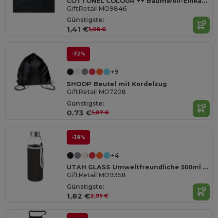
COTTONEL COLOUR ++ Baumwoll-Einkaufstasche 180gr MO9846-
GiftRetail MO9846
Günstigste:
1,41 €
1,98 €
-32%
+9
SHOOP Beutel mit Kordelzug
GiftRetail MO7208
Günstigste:
0,73 €
1,07 €
-38%
+4
UTAH GLASS Umweltfreundliche 500ml Glasflasche mit Neoprenhülle
GiftRetail MO9358
Günstigste:
1,82 €
2,95 €