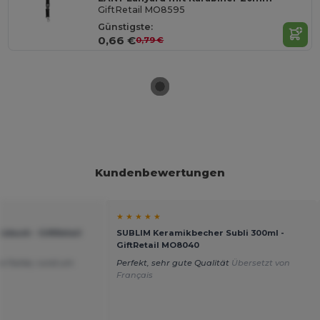
GiftRetail MO8595
Günstigste:
0,66 €
0,79 €
Kundenbewertungen
★ ★ ★ ★ ★
zbuch - GiftRetail
SUBLIM Keramikbecher Subli 300ml -
GiftRetail MO8040
lle Farbe, rund um
Perfekt, sehr gute Qualität
Übersetzt von
Français