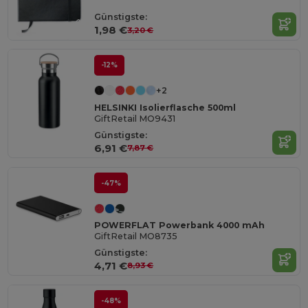
Günstigste:
1,98 €
3,20 €
-12%
+2
HELSINKI Isolierflasche 500ml
GiftRetail MO9431
Günstigste:
6,91 €
7,87 €
-47%
POWERFLAT Powerbank 4000 mAh
GiftRetail MO8735
Günstigste:
4,71 €
8,93 €
-48%