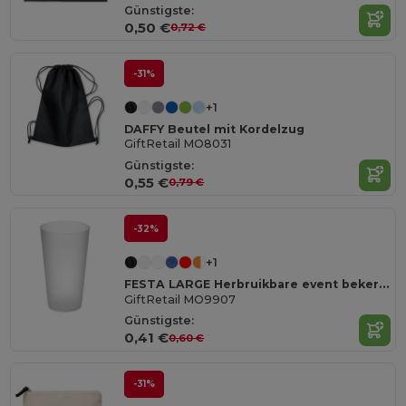
Günstigste:
0,50 €
0,72 €
-31%
+1
DAFFY Beutel mit Kordelzug
GiftRetail MO8031
Günstigste:
0,55 €
0,79 €
-32%
+1
FESTA LARGE Herbruikbare event beker 500ml
GiftRetail MO9907
Günstigste:
0,41 €
0,60 €
-31%