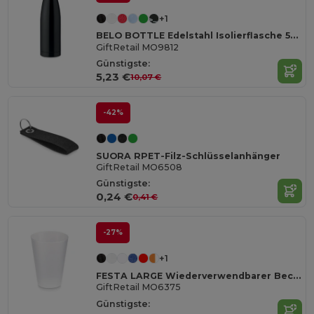
+1
BELO BOTTLE Edelstahl Isolierflasche 500ml
GiftRetail MO9812
Günstigste:
5,23 €
10,07 €
-42%
SUORA RPET-Filz-Schlüsselanhänger
GiftRetail MO6508
Günstigste:
0,24 €
0,41 €
-27%
+1
FESTA LARGE Wiederverwendbarer Becher 300ml
GiftRetail MO6375
Günstigste: