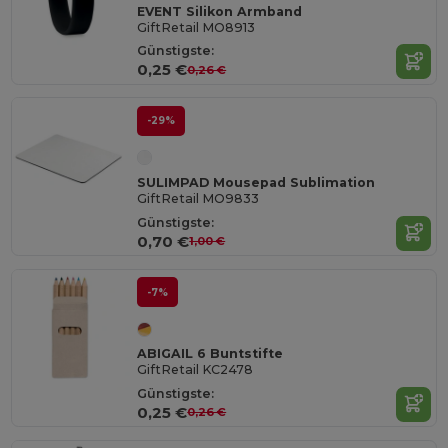
EVENT Silikon Armband
GiftRetail MO8913
Günstigste:
0,25 €
0,26 €
-29%
SULIMPAD Mousepad Sublimation
GiftRetail MO9833
Günstigste:
0,70 €
1,00 €
-7%
ABIGAIL 6 Buntstifte
GiftRetail KC2478
Günstigste:
0,25 €
0,26 €