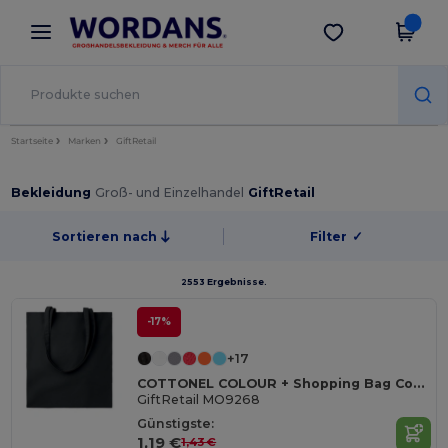
×
Wordans App
App holen
Bessere Preise in der App!
Startseite
Marken
GiftRetail
Bekleidung
Groß- und Einzelhandel
GiftRetail
Sortieren nach
Filter
✓
2553 Ergebnisse.
-17%
+17
COTTONEL COLOUR + Shopping Bag Cotton 140g/m²
GiftRetail MO9268
Günstigste:
1,19 €
1,43 €