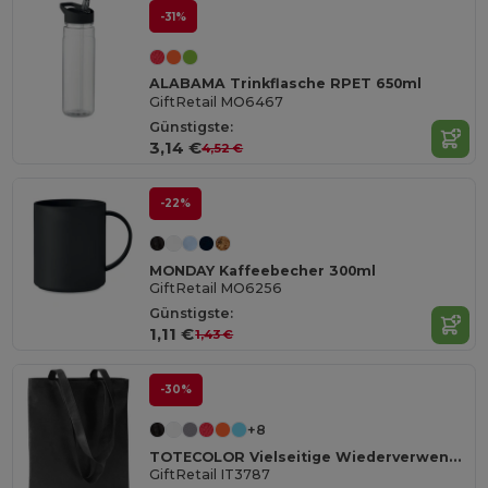
-31%
ALABAMA Trinkflasche RPET 650ml
GiftRetail MO6467
Günstigste:
3,14 €
4,52 €
-22%
MONDAY Kaffeebecher 300ml
GiftRetail MO6256
Günstigste:
1,11 €
1,43 €
-30%
+8
TOTECOLOR Vielseitige Wiederverwendbare Einkaufs- und Strandtasche
GiftRetail IT3787