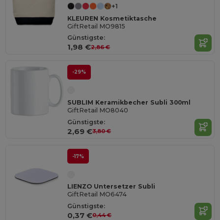
+1
KLEUREN Kosmetiktasche
GiftRetail MO9815
Günstigste:
1,98 €
2,86 €
-29%
SUBLIM Keramikbecher Subli 300ml
GiftRetail MO8040
Günstigste:
2,69 €
3,80 €
-17%
LIENZO Untersetzer Subli
GiftRetail MO6474
Günstigste:
0,37 €
0,44 €