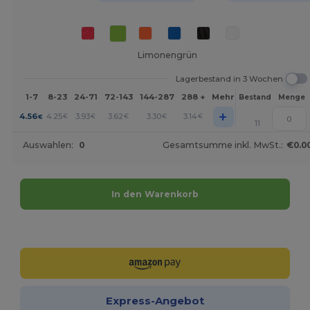
Limonengrün
Lagerbestand in 3 Wochen
1-7
8-23
24-71
72-143
144-287
288 +
Mehr
Bestand
Menge
+
4.56
4.25
3.93
3.62
3.30
3.14
€
€
€
€
€
€
11
Auswahlen:
0
Gesamtsumme inkl. MwSt.:
€0.0
In den Warenkorb
Jetzt konfigurieren!
Express-Angebot