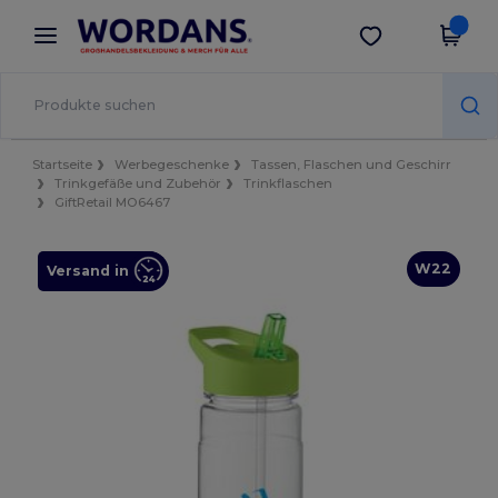
×
Wordans App
App holen
Bessere Preise in der App!
Startseite
Werbegeschenke
Tassen, Flaschen und Geschirr
Trinkgefäße und Zubehör
Trinkflaschen
GiftRetail MO6467
W22
Versand in