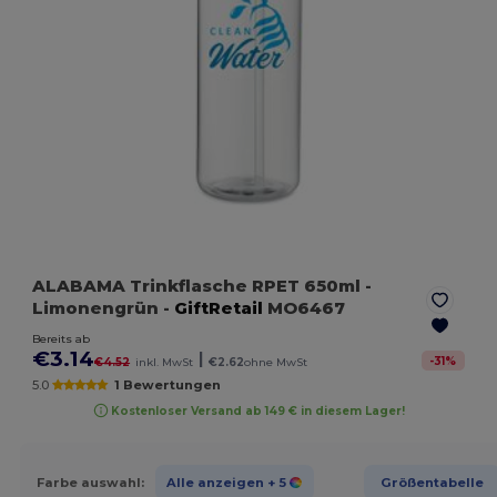
ALABAMA Trinkflasche RPET 650ml
-
Limonengrün
-
GiftRetail
MO6467
Bereits ab
€3.14
|
-
31
%
€4.52
inkl. MwSt
€2.62
ohne MwSt
5.0
1 Bewertungen
Kostenloser Versand ab 149 € in diesem Lager!
Farbe auswahl:
Alle anzeigen
+ 5
Größentabelle