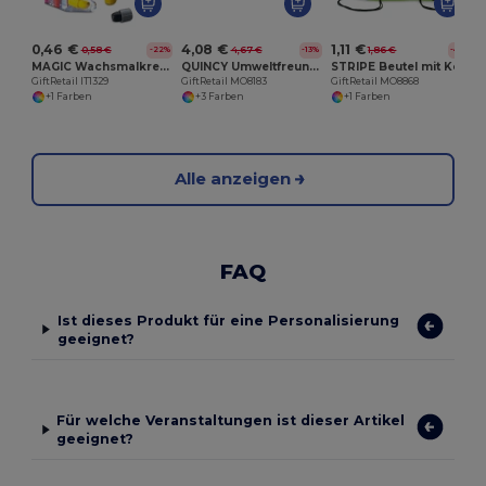
0,46 €
4,08 €
1,11 €
0,58 €
4,67 €
1,86 €
-22%
-13%
-41%
MAGIC Wachsmalkreide
QUINCY Umweltfreundliches Notizbuch Set mit Stift
STRIPE Beutel mit Kordelzug
GiftRetail IT1329
GiftRetail MO8183
GiftRetail MO8868
+1 Farben
+3 Farben
+1 Farben
Alle anzeigen
FAQ
Ist dieses Produkt für eine Personalisierung
geeignet?
Für welche Veranstaltungen ist dieser Artikel
geeignet?