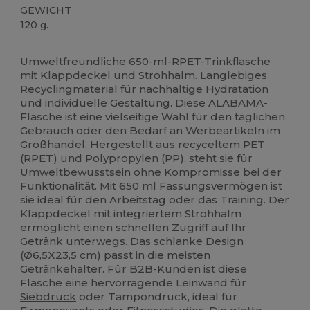
GEWICHT
120 g.
Anpassbar
Hoher Bestand
Umweltfreundliche 650-ml-RPET-Trinkflasche
mit Klappdeckel und Strohhalm. Langlebiges
Recyclingmaterial für nachhaltige Hydratation
und individuelle Gestaltung. Diese ALABAMA-
Flasche ist eine vielseitige Wahl für den täglichen
Gebrauch oder den Bedarf an Werbeartikeln im
Großhandel. Hergestellt aus recyceltem PET
(RPET) und Polypropylen (PP), steht sie für
Umweltbewusstsein ohne Kompromisse bei der
Funktionalität. Mit 650 ml Fassungsvermögen ist
sie ideal für den Arbeitstag oder das Training. Der
Klappdeckel mit integriertem Strohhalm
ermöglicht einen schnellen Zugriff auf Ihr
Getränk unterwegs. Das schlanke Design
(Ø6,5X23,5 cm) passt in die meisten
Getränkehalter. Für B2B-Kunden ist diese
Flasche eine hervorragende Leinwand für
Siebdruck
oder Tampondruck, ideal für