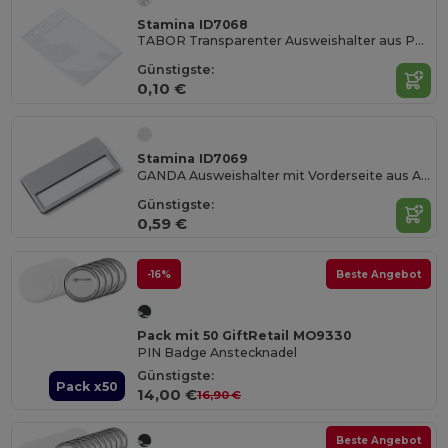
Stamina ID7068
TABOR Transparenter Ausweishalter aus PVC im vertikalen Design
Günstigste:
0,10 €
Stamina ID7069
GANDA Ausweishalter mit Vorderseite aus Aluminium
Günstigste:
0,59 €
-16%
Beste Angebot
Pack mit 50 GiftRetail MO9330
PIN Badge Anstecknadel
Günstigste:
Pack x50
14,00 €
16,90 €
Beste Angebot