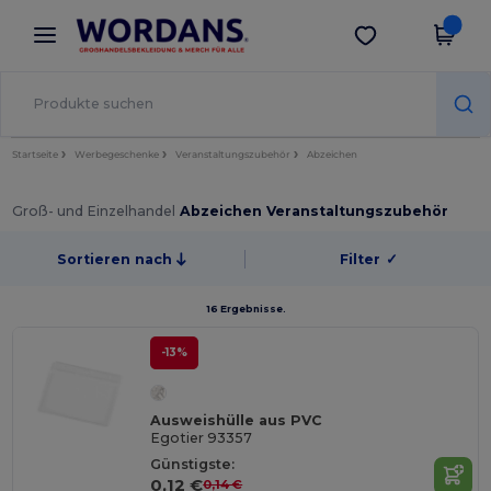
×
Wordans App
App holen
Bessere Preise in der App!
Startseite
Werbegeschenke
Veranstaltungszubehör
Abzeichen
Groß- und Einzelhandel
Abzeichen Veranstaltungszubehör
Sortieren nach
Filter
✓
16 Ergebnisse.
-13%
Ausweishülle aus PVC
Egotier 93357
Günstigste:
0,12 €
0,14 €