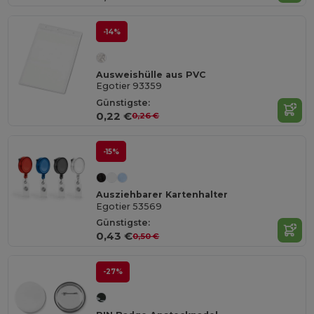
-14%
Ausweishülle aus PVC
Egotier 93359
Günstigste:
0,22 €
0,26 €
-15%
Ausziehbarer Kartenhalter
Egotier 53569
Günstigste:
0,43 €
0,50 €
-27%