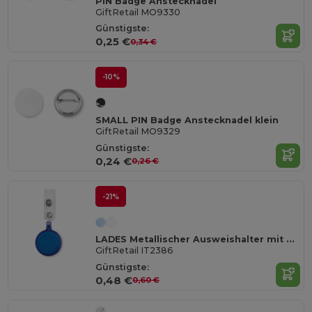
PIN Badge Anstecknadel
GiftRetail MO9330
Günstigste:
0,25 €
0,34 €
-10%
SMALL PIN Badge Anstecknadel klein
GiftRetail MO9329
Günstigste:
0,24 €
0,26 €
-21%
LADES Metallischer Ausweishalter mit Clip
GiftRetail IT2386
Günstigste:
0,48 €
0,60 €