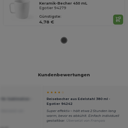
Keramik-Becher 450 mL
Egotier 94279
Günstigste:
4,78 €
Kundenbewertungen
★ ★ ★ ★ ☆
für Sublimation -
Reisebecher aus Edelstahl 380 ml -
Egotier 94242
r
Übersetzt von
Super effektiv – hält etwa 2 Stunden lang
warm, bevor es abkühlt. Einfach individuell
gestaltbar.
Übersetzt von Français