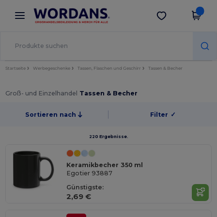
×
Wordans App
App holen
Bessere Preise in der App!
Startseite
Werbegeschenke
Tassen, Flaschen und Geschirr
Tassen & Becher
Groß- und Einzelhandel
Tassen & Becher
Sortieren nach
Filter
✓
220 Ergebnisse.
Keramikbecher 350 ml
Egotier 93887
Günstigste:
2,69 €