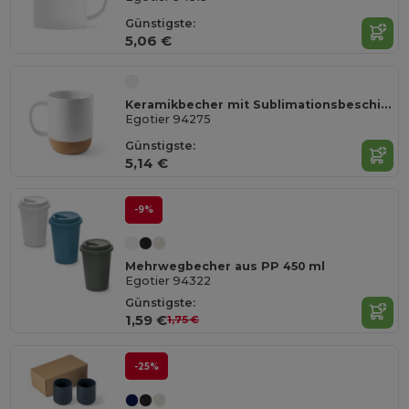
Günstigste:
5,06 €
Keramikbecher mit Sublimationsbeschichtung 390 ml
Egotier 94275
Günstigste:
5,14 €
-9%
Mehrwegbecher aus PP 450 ml
Egotier 94322
Günstigste:
1,59 €
1,75 €
-25%