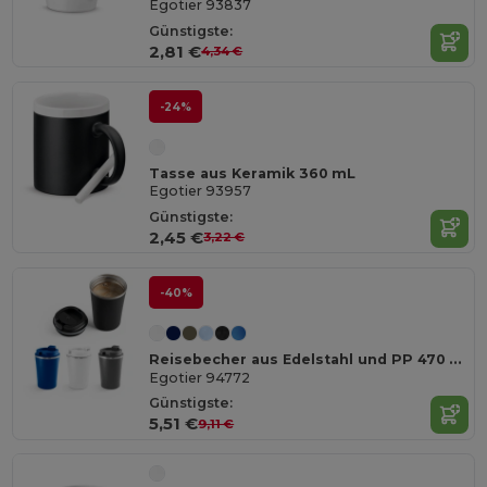
Egotier 93837
Günstigste:
2,81 €
4,34 €
-24%
Tasse aus Keramik 360 mL
Egotier 93957
Günstigste:
2,45 €
3,22 €
-40%
Reisebecher aus Edelstahl und PP 470 ml
Egotier 94772
Günstigste:
5,51 €
9,11 €