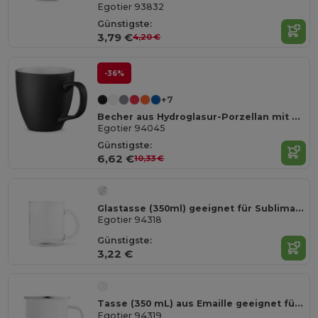
Egotier 93832
Günstigste:
3,79 €
4,20 €
-36%
+7
Becher aus Hydroglasur-Porzellan mit 450 ml Fassungsvermögen
Egotier 94045
Günstigste:
6,62 €
10,33 €
Glastasse (350ml) geeignet für Sublimation
Egotier 94318
Günstigste:
3,22 €
Tasse (350 mL) aus Emaille geeignet für Sublimation
Egotier 94319