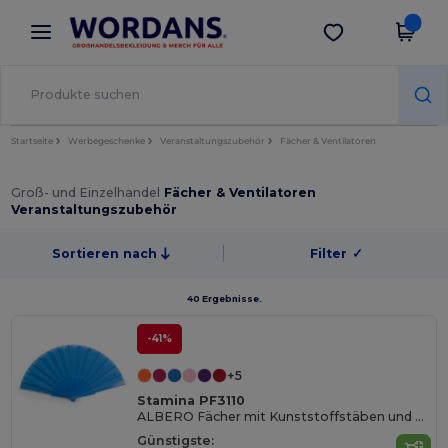
×
Wordans App
App holen
Bessere Preise in der App!
Startseite
Werbegeschenke
Veranstaltungszubehör
Fächer & Ventilatoren
Groß- und Einzelhandel
Fächer & Ventilatoren
Veranstaltungszubehör
Sortieren nach
Filter
✓
40 Ergebnisse.
-41%
+5
Stamina PF3110
ALBERO Fächer mit Kunststoffstäben und Polyestergewebe
Günstigste: