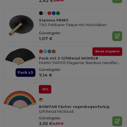
2,42 €
3,50 €
Stamina FN1811
TAO Faltbarer Paipai mit Holzstäben
Günstigste:
1,07 €
Beste Angebot
Pack mit 3 GiftRetail MO6828
FANNY PAPER Eleganter Bambus Handfächer aus Papierstoff
Günstigste:
Pack x3
7,14 €
-13%
BOWFAN Fächer regenbogenfarbig
GiftRetail MO6446
Günstigste:
3,55 €
4,07 €