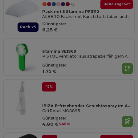
+5
Beste Angebot
Pack mit 5 Stamina PF3110
ALBERO Fächer mit Kunststoffstäben und Polyestergewebe
Günstigste:
Pack x5
6,25 €
Stamina VE1969
PISTOL Ventilator aus strapazierfähigem ABS mit seitlichem Ein-/Aus-Schalter und einer Geschwindigkeitseinstellung
Günstigste:
1,75 €
-12%
IBIZA Erfrischender Gesichtsspray im ABS-Gehäuse
GiftRetail MO8895
Günstigste:
4,80 €
5,45 €