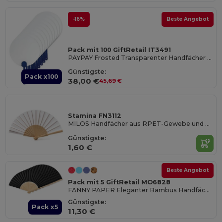
-16%
Beste Angebot
Pack mit 100 GiftRetail IT3491
PAYPAY Frosted Transparenter Handfächer für Unterwegs
Günstigste:
Pack x100
38,00 €
45,69 €
Stamina FN3112
MILOS Handfächer aus RPET-Gewebe und mit Holzrippen
Günstigste:
1,60 €
Beste Angebot
Pack mit 5 GiftRetail MO6828
FANNY PAPER Eleganter Bambus Handfächer aus Papierstoff
Günstigste:
Pack x5
11,30 €