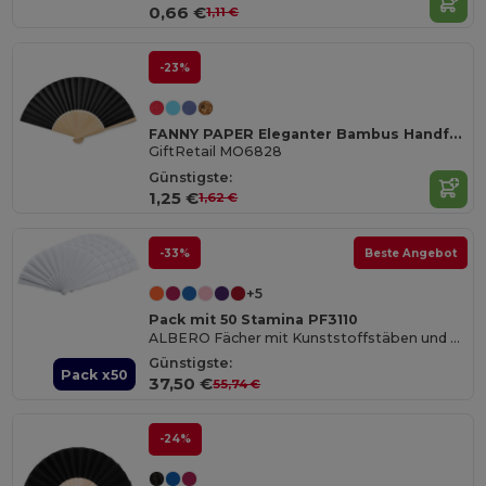
0,66 €
1,11 €
-23%
FANNY PAPER Eleganter Bambus Handfächer aus Papierstoff
GiftRetail MO6828
Günstigste:
1,25 €
1,62 €
-33%
Beste Angebot
+5
Pack mit 50 Stamina PF3110
ALBERO Fächer mit Kunststoffstäben und Polyestergewebe
Günstigste:
Pack x50
37,50 €
55,74 €
-24%