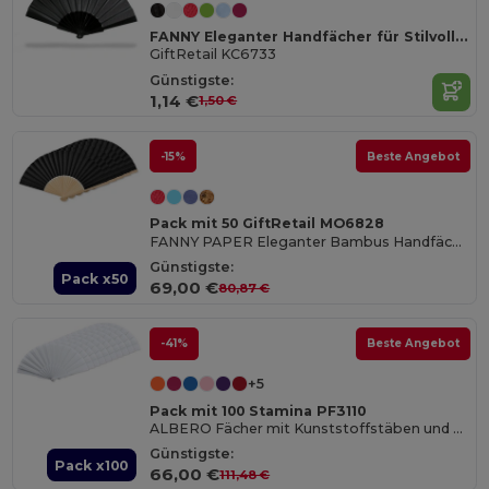
FANNY Eleganter Handfächer für Stilvolle Kühlung
GiftRetail KC6733
Günstigste:
1,14 €
1,50 €
-15%
Beste Angebot
Pack mit 50 GiftRetail MO6828
FANNY PAPER Eleganter Bambus Handfächer aus Papierstoff
Günstigste:
Pack x50
69,00 €
80,87 €
-41%
Beste Angebot
+5
Pack mit 100 Stamina PF3110
ALBERO Fächer mit Kunststoffstäben und Polyestergewebe
Günstigste:
Pack x100
66,00 €
111,48 €