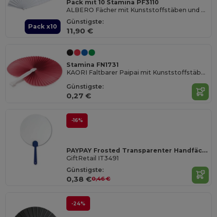
Pack mit 10 Stamina PF3110
ALBERO Fächer mit Kunststoffstäben und Polyestergewebe
Günstigste:
Pack x10
11,90 €
Stamina FN1731
KAORI Faltbarer Paipai mit Kunststoffstäben
Günstigste:
0,27 €
-16%
PAYPAY Frosted Transparenter Handfächer für Unterwegs
GiftRetail IT3491
Günstigste:
0,38 €
0,46 €
-24%