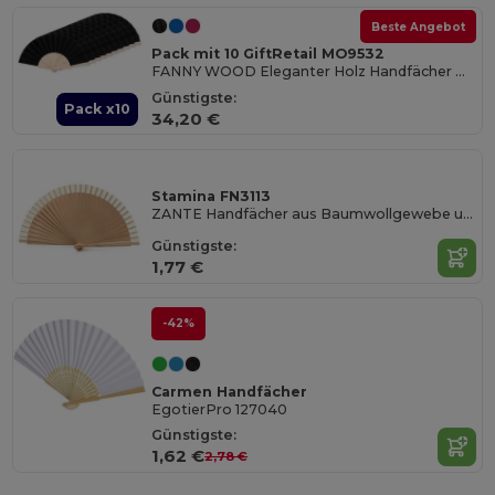
Beste Angebot
Pack mit 10 GiftRetail MO9532
FANNY WOOD Eleganter Holz Handfächer mit Stoffbespannung
Günstigste:
Pack x10
34,20 €
Stamina FN3113
ZANTE Handfächer aus Baumwollgewebe und mit Holzrippen
Günstigste:
1,77 €
-42%
Carmen Handfächer
EgotierPro 127040
Günstigste:
1,62 €
2,78 €