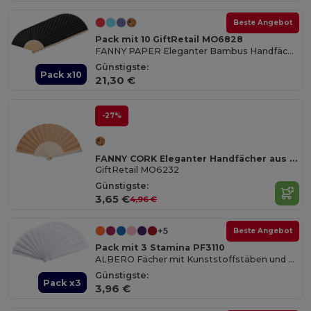
Beste Angebot
Pack mit 10 GiftRetail MO6828
FANNY PAPER Eleganter Bambus Handfächer aus Papierstoff
Günstigste:
Pack x10
21,30 €
-27%
FANNY CORK Eleganter Handfächer aus Holz mit Korkstoff
GiftRetail MO6232
Günstigste:
3,65 €
4,96 €
+5
Beste Angebot
Pack mit 3 Stamina PF3110
ALBERO Fächer mit Kunststoffstäben und Polyestergewebe
Günstigste:
Pack x3
3,96 €