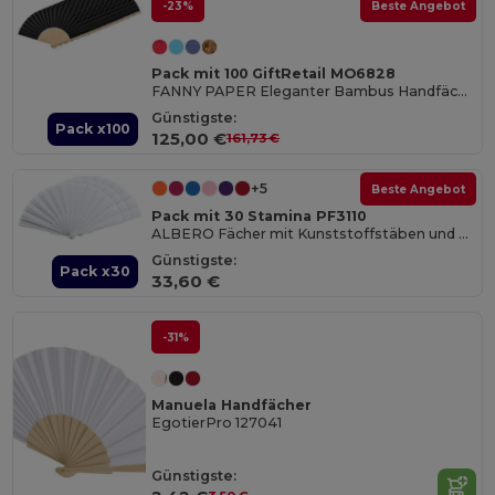
-23%
Beste Angebot
Pack mit 100 GiftRetail MO6828
FANNY PAPER Eleganter Bambus Handfächer aus Papierstoff
Günstigste:
Pack x100
125,00 €
161,73 €
+5
Beste Angebot
Pack mit 30 Stamina PF3110
ALBERO Fächer mit Kunststoffstäben und Polyestergewebe
Günstigste:
Pack x30
33,60 €
-31%
Manuela Handfächer
EgotierPro 127041
Günstigste: