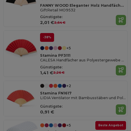
FANNY WOOD Eleganter Holz Handfächer mit Stoffbespannung
GiftRetail MO9532
Günstigste:
2,01 €
2,64 €
-38%
+5
Stamina PF3111
CALESA Handfächer aus Polyestergewebe und mit Holzrippen
Günstigste:
1,41 €
2,26 €
+2
Stamina FN1617
LIDIA Ventilator mit Bambusstäben und Polyestergewebe
Günstigste:
0,91 €
+5
Beste Angebot