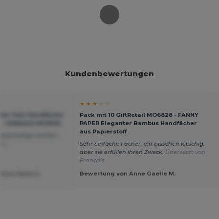
Kundenbewertungen
★ ★ ★ ☆ ☆
er Holz Handfächer
Pack mit 10 GiftRetail MO6828 - FANNY
- GiftRetail MO9532
PAPER Eleganter Bambus Handfächer
aus Papierstoff
 beschädigt werden
uês
Sehr einfache Fächer, ein bisschen kitschig,
aber sie erfüllen ihren Zweck.
Übersetzt von
Français
isco Janes J.
Bewertung von Anne Gaelle M.