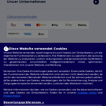
Unser Unternehmen
Zahlungsmethoden
Versandmethoden
Diese Website verwendet Cookies
Unsere Website verwendet sowohl eigene als auch Cookies von Drittanbietern, um die
allgemeine Funktionalität zu verbessern, Ihre Präferenzen zu speichern, die Leistung
der Website zu analysieren und ein reibungsloses und personalisiertes Surferlebnis
zu gewährleisten, einschließlich maßgeschneidertem Inhalt, optimierten
Interaktionen mit unserer Website und Werbung.
Sie können Ihre Cookie-Einstellungen jederzeit verwalten. Essenzielle Cookies, die für
das Funktionieren der Website erforderlich sind, können nicht deaktiviert werden, da
sie für den korrekten Betrieb der Website erforderlich sind. Sie können jedoch wählen,
Folge uns
ob Sie andere Arten von Cookies, wie diejenigen, die für Personalisierung, Analyse und
Zielgruppenansprache verwendet werden, zulassen oder blockieren möchten.
Weitere Informationen darüber, wie wir Cookies verwenden, wie Sie diese kontrollieren
und über Cookies von Drittanbietern, finden Sie in unserer
Cookies Policy
und
Privacy Policy
.
2026. Alle Rechte vorbehalten
👋
Hallo
Bewertungspräferenzen
Allgemeine Geschäftsbedingungen
|
Personalisierungsrichtlinien
|
Wenn Sie Fragen oder
Datenschutzbestimmungen
|
Cookie-Richtlinie
|
Site Map