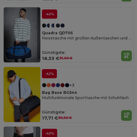
-40%
Quadra QD70S
Reisetasche mit großen Außentaschen und Schultergurt
Günstigste:
18,53 €
31,00 €
-42%
+3
Bag Base BG544
Multifunktionale Sporttasche mit Schuhfach
Günstigste:
17,71 €
30,50 €
-40%