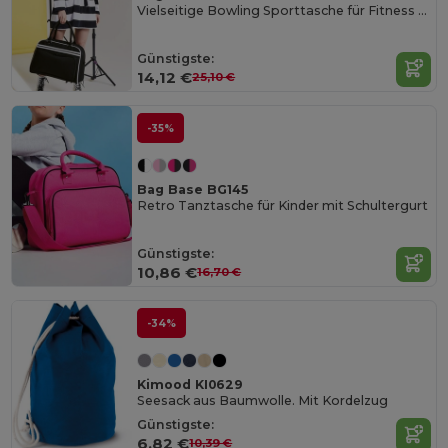
Vielseitige Bowling Sporttasche für Fitness und Reisen
Günstigste:
14,12 €
25,10 €
-35%
Bag Base BG145
Retro Tanztasche für Kinder mit Schultergurt
Günstigste:
10,86 €
16,70 €
-34%
Kimood KI0629
Seesack aus Baumwolle. Mit Kordelzug
Günstigste:
6,82 €
10,39 €