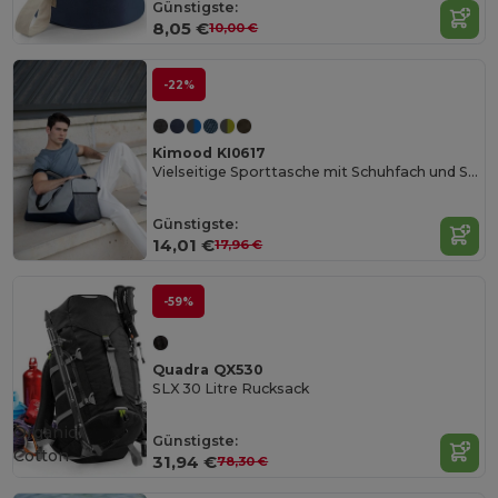
Günstigste:
8,05 €
10,00 €
-22%
Kimood KI0617
Vielseitige Sporttasche mit Schuhfach und Schultergurt
Günstigste:
14,01 €
17,96 €
-59%
Quadra QX530
SLX 30 Litre Rucksack
Organic
Günstigste:
Cotton
31,94 €
78,30 €