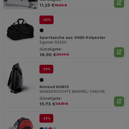
11,25 €
18,50 €
-42%
Sporttasche aus 300D-Polyester
Egotier 92520
Günstigste:
16,90 €
29,19 €
-33%
Kimood KI0613
WASSERDICHTE BARREL-TASCHE
Günstigste:
15,73 €
23,35 €
-33%