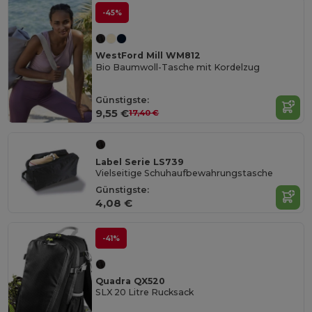
-45%
WestFord Mill WM812
Bio Baumwoll-Tasche mit Kordelzug
Günstigste:
9,55 €
17,40 €
Label Serie LS739
Vielseitige Schuhaufbewahrungstasche
Günstigste:
4,08 €
-41%
Quadra QX520
SLX 20 Litre Rucksack