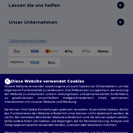
Lassen Sie uns helfen
Unser Unternehmen
Zahlungsmethoden
Versandmethoden
Diese Website verwendet Cookies
Unsere Website verwendet sowohl eigene als auch Cookies von Drittanbietern, um die
allgemeine Funktionalität zu verbessern, Ihre Präferenzen zu speichern, die Leistung
der Website zu analysieren und ein reibungsloses und personalisiertes Surferlebnis
zu gewährleisten, einschließlich maßgeschneidertem Inhalt, optimierten
Interaktionen mit unserer Website und Werbung.
Sie können Ihre Cookie-Einstellungen jederzeit verwalten. Essenzielle Cookies, die für
das Funktionieren der Website erforderlich sind, können nicht deaktiviert werden, da
sie für den korrekten Betrieb der Website erforderlich sind. Sie können jedoch wählen,
Folge uns
ob Sie andere Arten von Cookies, wie diejenigen, die für Personalisierung, Analyse und
Zielgruppenansprache verwendet werden, zulassen oder blockieren möchten.
Weitere Informationen darüber, wie wir Cookies verwenden, wie Sie diese kontrollieren