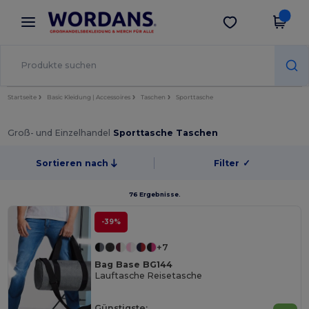
×
Wordans App
App holen
Bessere Preise in der App!
Startseite
Basic Kleidung | Accessoires
Taschen
Sporttasche
Groß- und Einzelhandel
Sporttasche Taschen
Sortieren nach
Filter
✓
76 Ergebnisse.
-39%
+7
Bag Base BG144
Lauftasche Reisetasche
Günstigste: