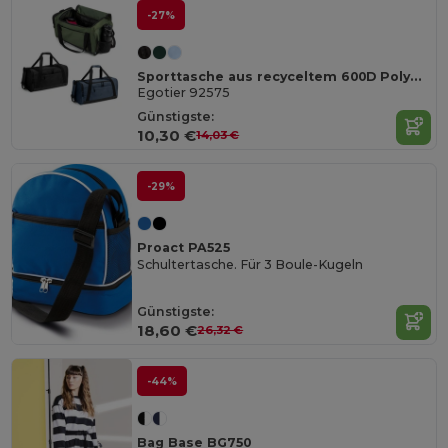
-27%
Sporttasche aus recyceltem 600D Polyester
Egotier 92575
Günstigste:
10,30 €
14,03 €
-29%
Proact PA525
Schultertasche. Für 3 Boule-Kugeln
Günstigste:
18,60 €
26,32 €
-44%
Bag Base BG750