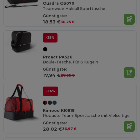
Quadra QS070
Teamwear Holdall Sporttasche
Günstigste:
18,53 €
30,25 €
-35%
Proact PA526
Boule-Tasche. Für 6 Kugeln
Günstigste:
17,94 €
27,65 €
-24%
Kimood KI0618
Robuste Team-Sporttasche mit Vielseitigen Fächern
Günstigste:
28,02 €
36,97 €