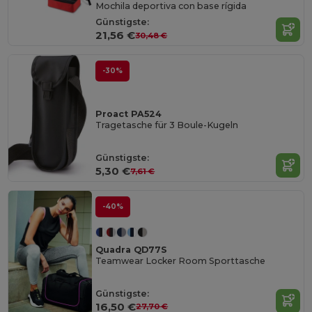
Mochila deportiva con base rígida
Günstigste:
21,56 €
30,48 €
-30%
Proact PA524
Tragetasche für 3 Boule-Kugeln
Günstigste:
5,30 €
7,61 €
-40%
Quadra QD77S
Teamwear Locker Room Sporttasche
Günstigste:
16,50 €
27,70 €