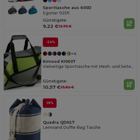
Sporttasche aus 600D
Egotier 92511
Günstigste:
9,22 €
13,75 €
-24%
+4
Kimood KI0607
Vielseitige Sporttasche mit Mesh- und Seitentaschen
Günstigste:
10,57 €
13,82 €
-19%
Quadra QD027
Leinwand Duffle Bag Tasche