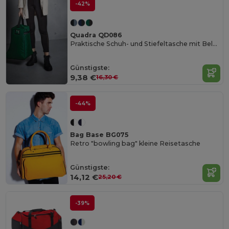
-42%
Quadra QD086
Praktische Schuh- und Stiefeltasche mit Belüftung
Günstigste:
9,38 €
16,30 €
-44%
Bag Base BG075
Retro "bowling bag" kleine Reisetasche
Günstigste:
14,12 €
25,20 €
-39%