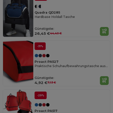
Quadra QD285
Hardbase Holdall Tasche
Günstigste:
26,45 €
44,40 €
-31%
Proact PA527
Praktische Schuhaufbewahrungstasche aus Polyester
Günstigste:
4,92 €
7,13 €
-29%
Proact PA517