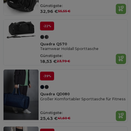
Günstigste:
32,96 €
55,55 €
-22%
Quadra QS70
Teamwear Holdall Sporttasche
Günstigste:
18,53 €
23,79 €
-39%
Quadra QD080
Großer Komfortabler Sporttasche für Fitness
Günstigste:
25,43 €
41,60 €