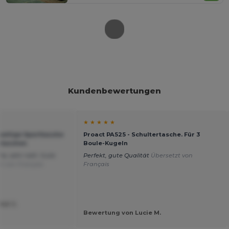
Kundenbewertungen
★ ★ ★ ★ ★
seitige Sporttasche
Proact PA525 - Schultertasche. Für 3
ntaschen
Boule-Kugeln
e, sehr nett. Gute
Perfekt, gute Qualität
Übersetzt von
t von Français
Français
LE C.
Bewertung von Lucie M.