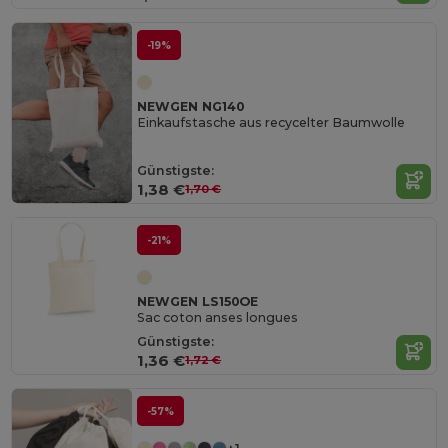
-19%
NEWGEN NG140
Einkaufstasche aus recycelter Baumwolle
Günstigste:
1,38 €
1,70 €
-21%
NEWGEN LS150OE
Sac coton anses longues
Günstigste:
1,36 €
1,72 €
-57%