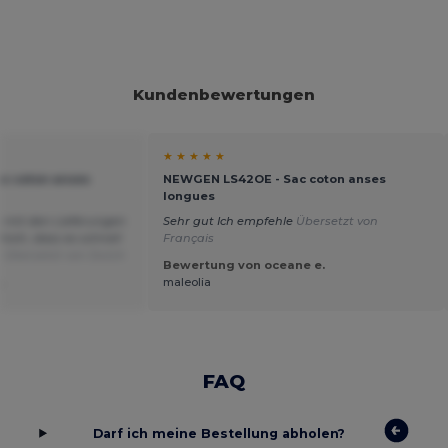
Kundenbewertungen
★ ★ ★ ★ ★
c coton anses
NEWGEN LS42OE - Sac coton anses
longues
n mit den Lieferungen
Sehr gut Ich empfehle
Übersetzt von
mich, dass es schnell
Français
.
Übersetzt von Dutch
Bewertung von oceane e.
.
maleolia
FAQ
Darf ich meine Bestellung abholen?