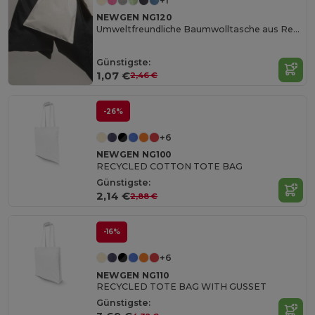
+1
NEWGEN NG120
Umweltfreundliche Baumwolltasche aus Recyclingmaterial
Günstigste:
1,07 €
2,46 €
-26%
+6
NEWGEN NG100
RECYCLED COTTON TOTE BAG
Günstigste:
2,14 €
2,88 €
-16%
+6
NEWGEN NG110
RECYCLED TOTE BAG WITH GUSSET
Günstigste: