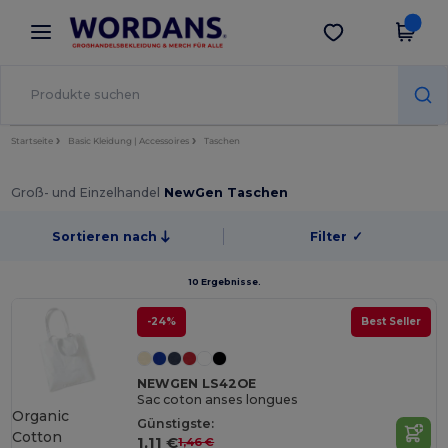
×
Wordans App
App holen
Bessere Preise in der App!
Startseite
Basic Kleidung | Accessoires
Taschen
Groß- und Einzelhandel
NewGen Taschen
Sortieren nach
Filter
✓
10 Ergebnisse.
-24%
Best Seller
NEWGEN LS42OE
Sac coton anses longues
Organic
Günstigste:
Cotton
1,11 €
1,46 €