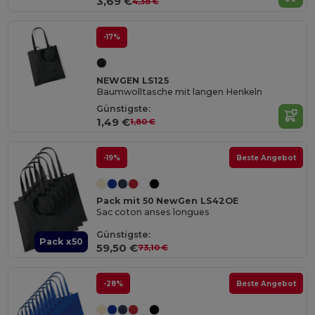
3,69 €
4,38 €
-17%
NEWGEN LS125
Baumwolltasche mit langen Henkeln
Günstigste:
1,49 €
1,80 €
-19%
Beste Angebot
Pack mit 50 NewGen LS42OE
Sac coton anses longues
Günstigste:
Pack x50
59,50 €
73,10 €
-28%
Beste Angebot