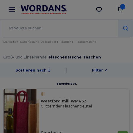
×
Wordans App
App holen
Bessere Preise in der App!
Startseite
Basic Kleidung | Accessoires
Taschen
Flaschentasche
Groß- und Einzelhandel
Flaschentasche Taschen
Sortieren nach
Filter
✓
6 Ergebnisse.
Westford mill WM433
Glitzernder Flaschenbeutel
Günstigste: