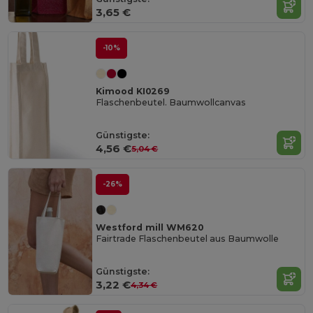
3,65 €
-10%
Kimood KI0269
Flaschenbeutel. Baumwollcanvas
Günstigste:
4,56 €
5,04 €
-26%
Westford mill WM620
Fairtrade Flaschenbeutel aus Baumwolle
Günstigste:
3,22 €
4,34 €