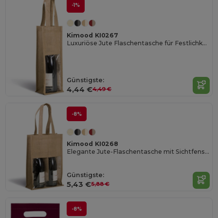
-1%
Kimood KI0267
Luxuriöse Jute Flaschentasche für Festlichkeiten
Günstigste:
4,44 €
4,49 €
-8%
Kimood KI0268
Elegante Jute-Flaschentasche mit Sichtfenster
Günstigste:
5,43 €
5,88 €
-8%